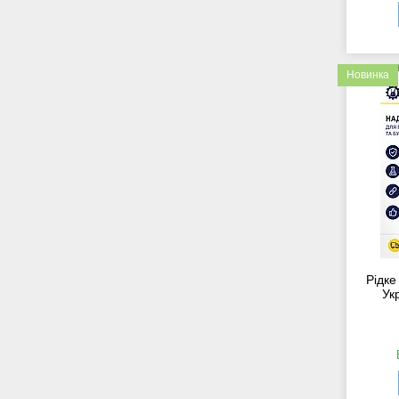
Новинка
Рідке
Ук