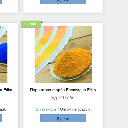
Купити
ISO 9001
 Etika
Порошкова фарба Епоксидна Etika
від 310 ₴/кг
дріб
В наявності
Оптом і в роздріб
Купити