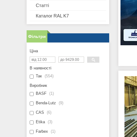
Статті
Каталог RAL K7
Фільтри
Ціна
В наявності
Так
554
Виробник
BASF
1
Benda-Lutz
9
CAS
6
Etika
3
Farbex
1