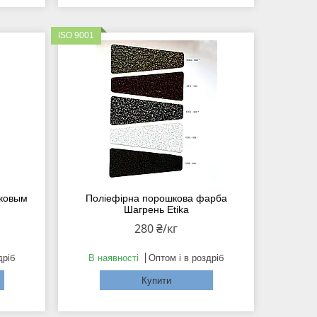
ISO 9001
тковым
Поліефірна порошкова фарба
Шагрень Etika
280 ₴/кг
дріб
В наявності
Оптом і в роздріб
Купити