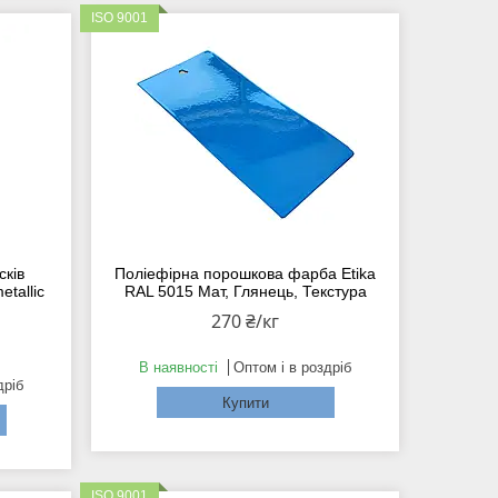
ISO 9001
сків
Поліефірна порошкова фарба Etika
etallic
RAL 5015 Мат, Глянець, Текстура
270 ₴/кг
В наявності
Оптом і в роздріб
дріб
Купити
ISO 9001