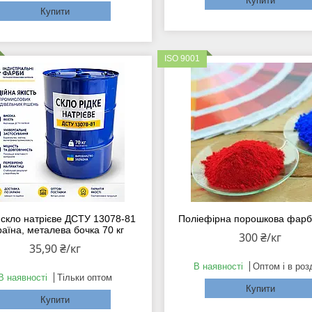
Купити
Купити
ISO 9001
 скло натрієве ДСТУ 13078-81
Поліефірна порошкова фарба
раїна, металева бочка 70 кг
300 ₴/кг
35,90 ₴/кг
В наявності
Оптом і в роз
В наявності
Тільки оптом
Купити
Купити