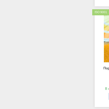
ISO 9001
Пор
В 