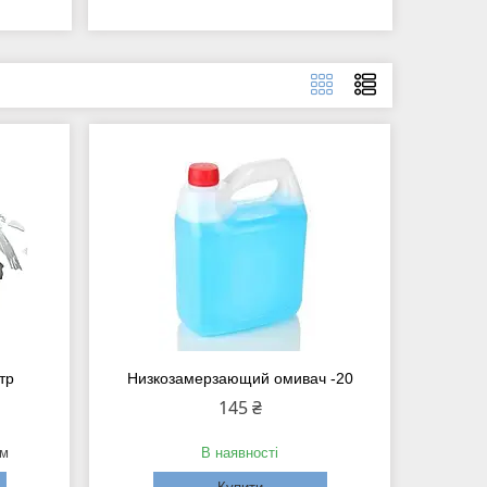
тр
Низкозамерзающий омивач -20
145 ₴
ом
В наявності