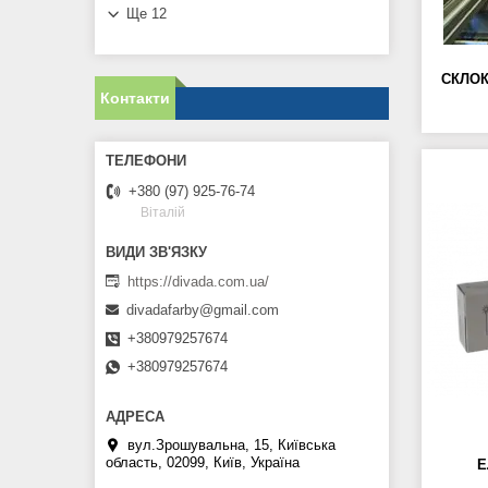
Ще 12
СКЛОК
Контакти
+380 (97) 925-76-74
Віталій
https://divada.com.ua/
divadafarby@gmail.com
+380979257674
+380979257674
вул.Зрошувальна, 15, Київська
область, 02099, Київ, Україна
Е