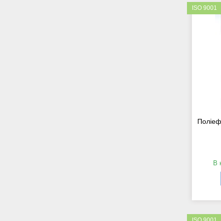
ISO 9001
Поліеф
В 
ISO 9001