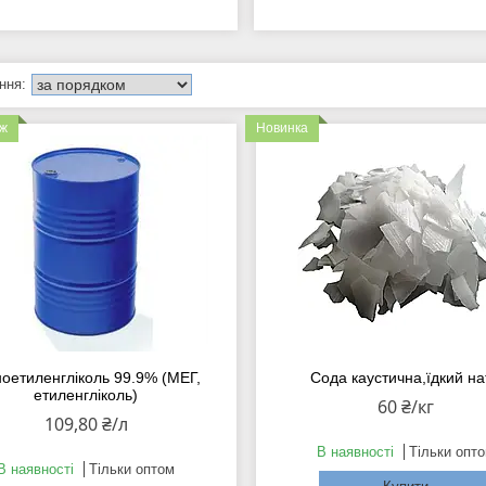
аж
Новинка
оетиленгліколь 99.9% (МЕГ,
Сода каустична,їдкий на
етиленгліколь)
60 ₴/кг
109,80 ₴/л
В наявності
Тільки опт
В наявності
Тільки оптом