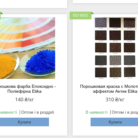
ISO 9001
ошкова фарба Епоксидно -
Порошковая краска с Моло
Поліефірна Etika
эффектом Антик Etika
140 ₴/кг
310 ₴/кг
наявності
Оптом і в роздріб
В наявності
Оптом і в роз
Купити
Купити