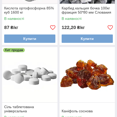
Кислота ортофосфорна 85%
Карбид кальция бочка 100кг
куб 1600 кг
фракция 50*80 мм Словакия
В наявності
В наявності
87
122,20
₴/кг
₴/кг
Купити
Купити
Хит продаж
Сіль таблетована
універсальна
Каніфоль соснова