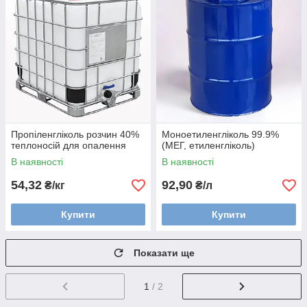
Пропіленгліколь розчин 40%
Моноетиленгліколь 99.9%
теплоносій для опалення
(МЕГ, етиленгліколь)
В наявності
В наявності
54,32
92,90
₴/кг
₴/л
Купити
Купити
Показати ще
1
/ 2