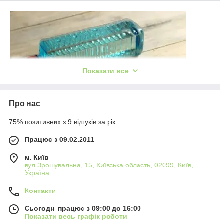
Показати все
Про нас
75% позитивних з 9 відгуків за рік
Працює з 09.02.2011
Розчинник для фарби
м. Київ
Розчинник для фарби - це рідина, яка використовується в
вул.Зрошувальна, 15, Київська область, 02099, Київ,
багатьох галузях хімічної промисловості. Розчинники
Україна
виробництва Технобудресурс в основному
використовуються для виробництва і розведення фарб ,
Контакти
лаків, емалей. Так само є розчинники для знежирювання і
промивання деталей, в основному для цього
Сьогодні працює з 09:00 до 16:00
Показати весь графік роботи
використовують Нефрас С80/120 або його ще називають