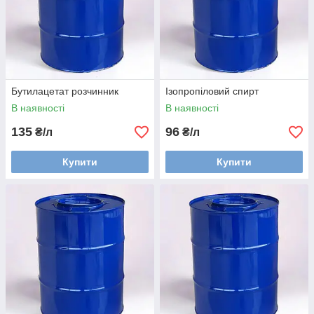
Бутилацетат розчинник
Ізопропіловий спирт
В наявності
В наявності
135
96
₴/л
₴/л
Купити
Купити