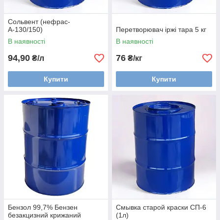
Сольвент (нефрас-
А-130/150)
Перетворювач іржі тара 5 кг
В наявності
В наявності
94,90
76
₴/л
₴/кг
Купити
Купити
Бензол 99,7% Бензен
Смывка старой краски СП-6
безакцизний крижаний
(1л)