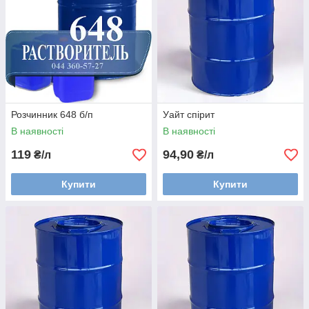
Розчинник 648 б/п
Уайт спірит
В наявності
В наявності
119
94,90
₴/л
₴/л
Купити
Купити