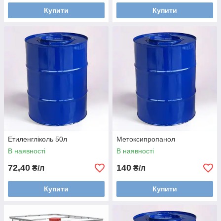
Купити
Купити
Етиленгліколь 50л
Метоксипропанол
В наявності
В наявності
72,40
140
₴/л
₴/л
Купити
Купити