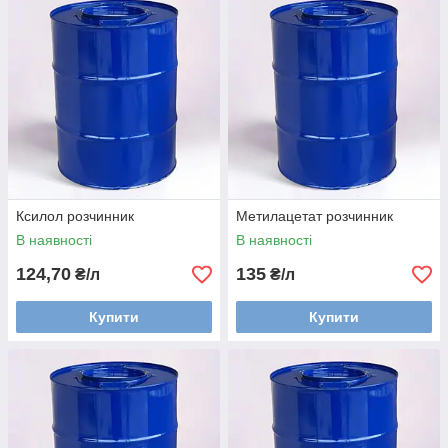
Ксилол розчинник
Метилацетат розчинник
В наявності
В наявності
124,70
135
₴/л
₴/л
Купити
Купити