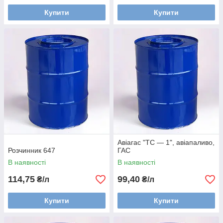
Купити
Купити
Авіагас "ТС — 1", авіапаливо,
Розчинник 647
ГАС
В наявності
В наявності
114,75
99,40
₴/л
₴/л
Купити
Купити