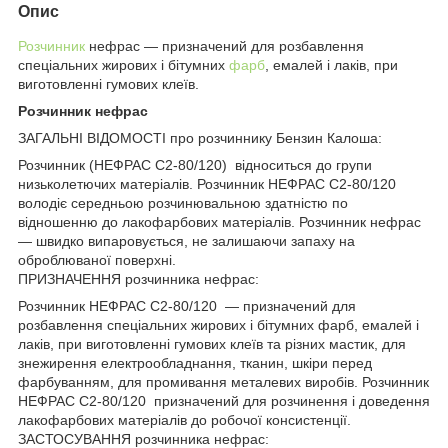
Опис
Розчинник
нефрас — призначений для розбавлення
спеціальних жирових і бітумних
фарб
, емалей і лаків, при
виготовленні гумових клеїв.
Розчинник нефрас
ЗАГАЛЬНІ ВІДОМОСТІ про розчиннику Бензин Калоша:
Розчинник (НЕФРАС С2-80/120) відноситься до групи
низьколетючих матеріалів. Розчинник НЕФРАС С2-80/120
володіє середньою розчинювальною здатністю по
відношенню до лакофарбових матеріалів. Розчинник нефрас
— швидко випаровується, не залишаючи запаху на
оброблюваної поверхні.
ПРИЗНАЧЕННЯ розчинника нефрас:
Розчинник НЕФРАС С2-80/120 — призначений для
розбавлення спеціальних жирових і бітумних фарб, емалей і
лаків, при виготовленні гумових клеїв та різних мастик, для
знежирення електрообладнання, тканин, шкіри перед
фарбуванням, для промивання металевих виробів. Розчинник
НЕФРАС С2-80/120 призначений для розчинення і доведення
лакофарбових матеріалів до робочої консистенції.
ЗАСТОСУВАННЯ розчинника нефрас: