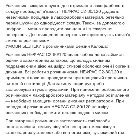
Розчинник використовують для отримання лакофарбового
складу необхідної в'язкості. НЕФРАС С2-80/120 додають
невеликими порціями в лакофарбовий матеріал, ретельно
перемішуючи до однорідності складу. Також, за допомогою
нефрас — можна проводити очищення і знежирення
поверхонь. Для очищення поверхонь використовують ганчір'я,
змочене розчинником.
УМОВИ БЕЗПЕКИ з розчинниками Бензин Калоша:
Розчинник НЕФРАС С2-80/120 являє собою легко займисті
рідини з характерним запахом, що володіє сильним
подразнюючим дією на шкіру, слизові оболонки очей і органів
дихання. Всі роботи з розчинниками НЕФРАС С2-80/120 в
приміщенні повинні проводитися при працюючій припливно-
витяжній вентиляції. Для захисту шкіри рук треба
застосовувати гумові рукавички. При нанесенні розбавленого
розчинником лакофарбового матеріалу методом розпилення
— необхідно захищати органи дихання респіратором. При
попаданні розчинника НЕФРАС С2-80/120 на шкіру —
розчинник необхідно змити теплою водою з милом.
При загорянні розчинників застосовують такі засоби
пожежогасіння: хімічну піну або повітряно-механічну з
стаціонарних установок або вогнегасників, вуглекислий газ.