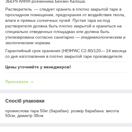
ЗБЕРІГАННЯ розчинника Бензин Калоша:
Растворитель — следует хранить в плотно закрытой таре в
прохладном помещении, предохраняя от воздействия тепла,
влаги и прямых солнечных лучей. Пустая тара из-под
растворителя должна быть плотно закрытой и храниться на
специально отведенных площадках или должна быть
утилизирована согласно санитарно — эпидемиологическим и
экологическим нормам.
Гарантийный срок хранения (НЕФРАС С2-80/120— 24 месяца
со дня изготовления в плотно закрытой таре производителя.
Цены уточняйте у менеджеров!
Приховати
Спосіб упаковки
промислова тара 50кг (барабан). розмір барабана: висота
50см, діаметр 38см.