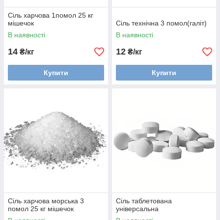
Сіль харчова 1помол 25 кг
мішечок
Сіль технічна 3 помол(галіт)
В наявності
В наявності
14
12
₴/кг
₴/кг
Купити
Купити
Сіль харчова морська 3
Сіль таблетована
помол 25 кг мішечок
універсальна