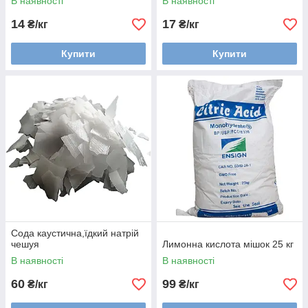
В наявності
В наявності
14
17
₴/кг
₴/кг
Купити
Купити
Сода каустична,їдкий натрій
чешуя
Лимонна кислота мішок 25 кг
В наявності
В наявності
60
99
₴/кг
₴/кг