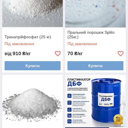
Пральний порошок Splito
Тринатрійфосфат (25 кг)
(25кг.)
Під замовлення
Під замовлення
910
70
від
₴/кг
₴/кг
Купити
Купити