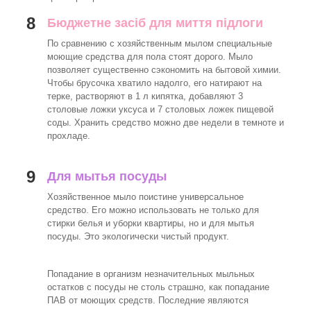
8
Бюджетне засіб для миття підлоги
По сравнению с хозяйственным мылом специальные
моющие средства для пола стоят дорого. Мыло
позволяет существенно сэкономить на бытовой химии.
Чтобы брусочка хватило надолго, его натирают на
терке, растворяют в 1 л кипятка, добавляют 3
столовые ложки уксуса и 7 столовых ложек пищевой
соды. Хранить средство можно две недели в темноте и
прохладе.
9
Для мытья посуды
Хозяйственное мыло поистине универсальное
средство. Его можно использовать не только для
стирки белья и уборки квартиры, но и для мытья
посуды. Это экологически чистый продукт.
Попадание в организм незначительных мыльных
остатков с посуды не столь страшно, как попадание
ПАВ от моющих средств. Последние являются