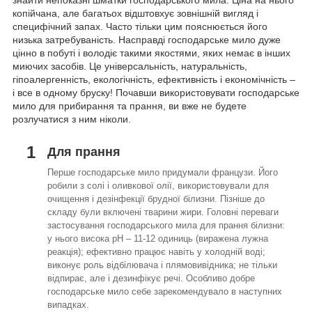
знайти непоказні шматки господарського мила. Ціна на нього
копійчана, але багатьох відштовхує зовнішній вигляд і
специфічний запах. Часто тільки цим пояснюється його
низька затребуваність. Насправді господарське мило дуже
цінно в побуті і володіє такими якостями, яких немає в інших
миючих засобів. Це універсальність, натуральність,
гіпоалергенність, екологічність, ефективність і економічність –
і все в одному бруску! Почавши використовувати господарське
мило для прибирання та прання, ви вже не будете
розлучатися з ним ніколи.
1
Для прання
Перше господарське мило придумали французи. Його
робили з солі і оливкової олії, використовували для
очищення і дезінфекції брудної білизни. Пізніше до
складу були включені тварини жири. Головні переваги
застосування господарського мила для прання білизни:
у нього висока рН – 11-12 одиниць (виражена лужна
реакція); ефективно працює навіть у холодній воді;
виконує роль відбілювача і плямовивідника; не тільки
відпирає, але і дезинфікує речі. Особливо добре
господарське мило себе зарекомендувало в наступних
випадках.