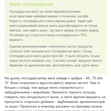
Мило господарське
Господарське мило за своїм мікробіологічними
властивостями найефективніше з гігієнічних засобів.
Користь господарського мила відома давно. Адже цей
жовто-коричневий шматок мила здатний відмити не тільки
бактерії, але навіть мазут. Це мило змиває й олійну фарбу.
Особливо це стосується мила господарського 72%
жирності.
Єдиним антиалергенним з екологічно чистих продуктів
сучасної хімії залишається господарське мило. Склад
господарського мила дуже простий. У нього входять тільки
жирні кислоти натрієва сіль. І на його основі, вводячи хімічні
барвники та ароматизатори, виготовляють інші сорти мила
На цьому господарському милі завжди є цифри – 65, 70 або
72. Вони позначають відсоток вмісту жирних кислот. Чим їх
більше у складі, тим краще мило справляється з
забрудненнями і мікробами. Наявність темного кольору
говорить про натуральності мила, а світлі відтінки вказують на
присутність сторонніх добавок – відбілювачів, ароматизаторів
та інших. Практично в кожному магазині на прилавку можна