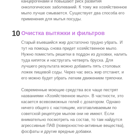
канцерогенами и повышают риск развития
онкологических заболеваний. К тому же хозяйственное
мыло лучше смывается. Существует два способа его
применения для мытья посуды.
10
Очистка вытяжки и фильтров
Старый въевшийся жир достаточно трудно убрать. И
тут на помощь снова придет хозяйственное мыло.
Нужно поместить решетки в поддон из духовки, налить
туда кипяток и настругать четверть бруска. Для
лучшего результата можно добавить пять столовых
ложек пищевой соды. Через час весь жир отстанет, и
его можно будет убрать легким движением тряпочки.
Современные моющие средства все чаще пестрят
названиями «Хозяйственное мыло». В частности, это
касается всевозможных гелей с дозатором. Однако
ничего общего с настоящим, изготавливаемым по
советской рецептуре мылом они не имеют. Если
внимательно посмотреть на состав, то там найдутся
агрессивные ПАВ (поверхностно-активные вещества),
фосфаты и другие вредные добавки.