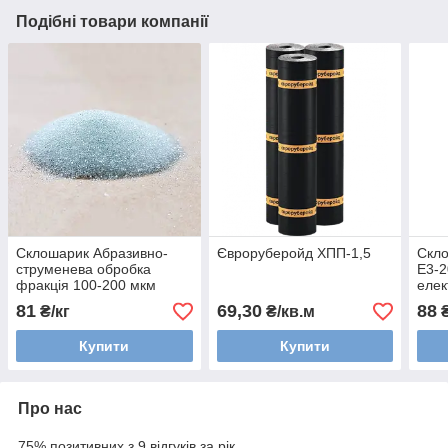
Подібні товари компанії
Склошарик Абразивно-
Євроруберойд ХПП-1,5
Скло
струменева обробка
Е3-2
фракція 100-200 мкм
елек
скло
81
69,30
88
₴/кг
₴/кв.м
₴
Купити
Купити
Про нас
75% позитивних з 9 відгуків за рік