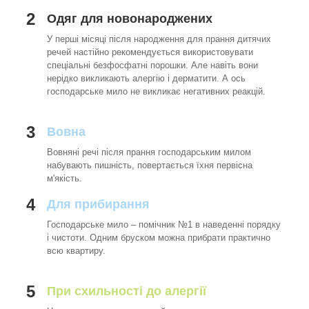
2
Одяг для новонароджених
У перші місяці після народження для прання дитячих
речей настійно рекомендується використовувати
спеціальні безфосфатні порошки. Але навіть вони
нерідко викликають алергію і дерматити. А ось
господарське мило не викликає негативних реакцій.
3
Вовна
Вовняні речі після прання господарським милом
набувають пишність, повертається їхня первісна
м'якість.
4
Для прибирання
Господарське мило – помічник №1 в наведенні порядку
і чистоти. Одним бруском можна прибрати практично
всю квартиру.
5
При схильності до алергії