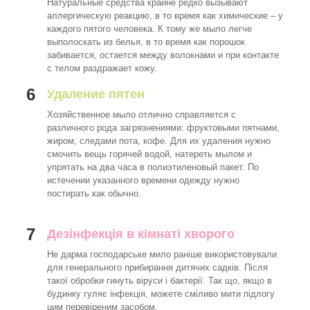
Натуральные средства крайне редко вызывают
аллергическую реакцию, в то время как химические – у
каждого пятого человека. К тому же мыло легче
выполоскать из белья, в то время как порошок
забивается, остается между волокнами и при контакте
с телом раздражает кожу.
6
Удаление пятен
Хозяйственное мыло отлично справляется с
различного рода загрязнениями: фруктовыми пятнами,
жиром, следами пота, кофе. Для их удаления нужно
смочить вещь горячей водой, натереть мылом и
упрятать на два часа в полиэтиленовый пакет. По
истечении указанного времени одежду нужно
постирать как обычно.
7
Дезінфекція в кімнаті хворого
Не дарма господарське мило раніше використовували
для генерального прибирання дитячих садків. Після
такої обробки гинуть віруси і бактерії. Так що, якщо в
будинку гуляє інфекція, можете сміливо мити підлогу
цим перевіреним засобом.