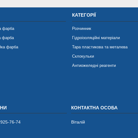
КАТЕГОРІЇ
а фарба
Розчинник
а фарба
Гідроізоляційні матеріали
йка фарба
Тара пластикова та металева
Склокульки
Антиожеледні реагенти
 925-76-74
Віталій