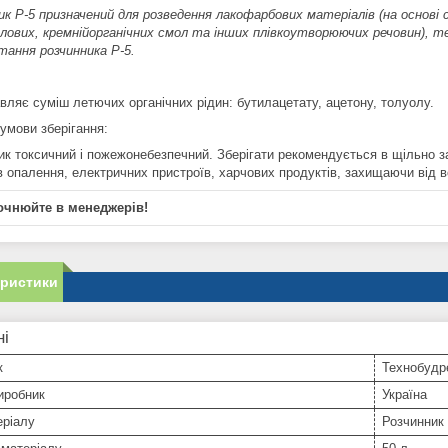
ик Р-5 призначений для розведення лакофарбових матеріалів (на основі 
илових, кремнійорганічних смол та інших плівкоутворюючих речовин), 
тання розчинника Р-5.
вляє суміш летючих органічних рідин: бутилацетату, ацетону, толуолу.
 умови зберігання:
к токсичний і пожежонебезпечний. Зберігати рекомендується в щільно зак
в опалення, електричних пристроїв, харчових продуктів, захищаючи від 
очнюйте в менеджерів!
еристики
ні
к
Технобудр
иробник
Україна
еріалу
Розчинник