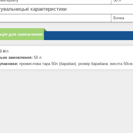
 матеріалу
50 л
увальницькі характеристики
Бочка
ція для замовлення
9 ₴/л
льне замовлення:
50 л
упаковки:
промислова тара 50л (барабан). розмір барабана: висота 50см