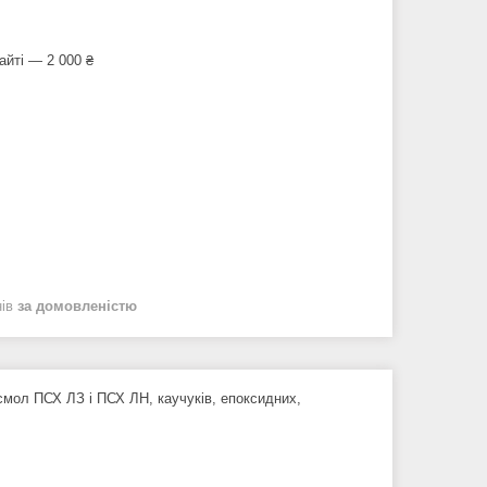
айті — 2 000 ₴
нів
за домовленістю
смол ПСХ ЛЗ і ПСХ ЛН, каучуків, епоксидних,