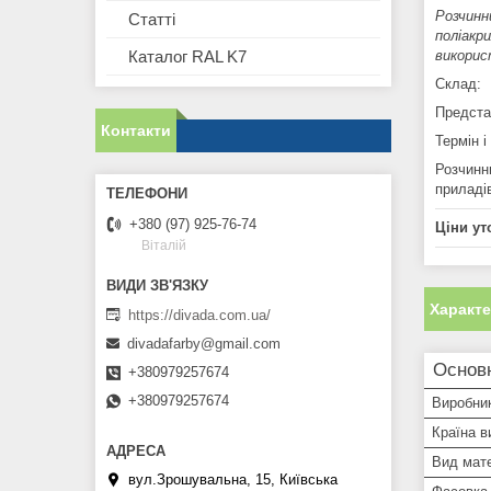
Розчинн
Статті
поліакр
викорис
Каталог RAL K7
Склад:
Предста
Контакти
Термін і
Розчинни
приладі
+380 (97) 925-76-74
Ціни ут
Віталій
Характ
https://divada.com.ua/
divadafarby@gmail.com
Основ
+380979257674
+380979257674
Виробни
Країна в
Вид мат
вул.Зрошувальна, 15, Київська