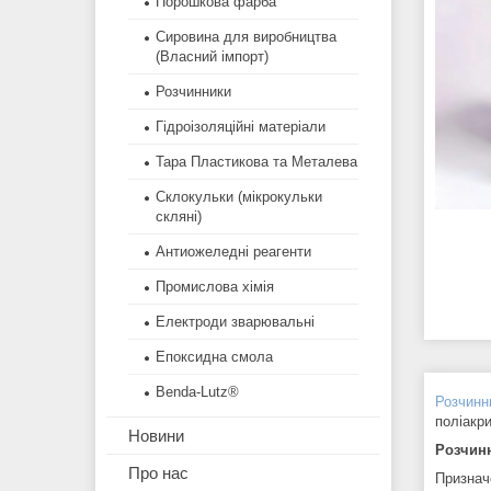
Порошкова фарба
Сировина для виробництва
(Власний імпорт)
Розчинники
Гідроізоляційні матеріали
Тара Пластикова та Металева
Склокульки (мікрокульки
скляні)
Антиожеледні реагенти
Промислова хімія
Електроди зварювальні
Епоксидна смола
Benda-Lutz®
Розчинн
поліакр
Новини
Розчин
Про нас
Признач