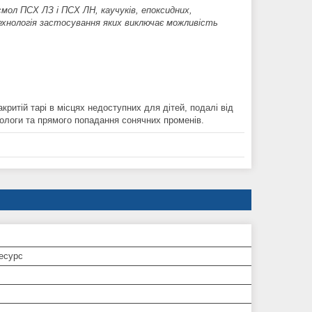
смол ПСХ ЛЗ і ПСХ ЛН, каучуків, епоксидних,
технологія застосування яких виключає можливість
ритій тарі в місцях недоступних для дітей, подалі від
вологи та прямого попадання сонячних променів.
есурс