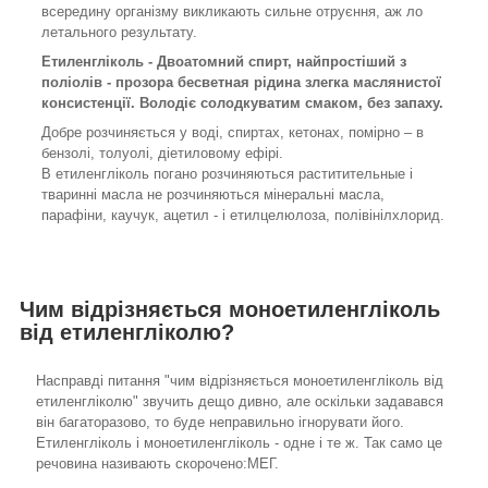
всередину організму викликають сильне отруєння, аж ло
летального результату.
Етиленгліколь - Двоатомний спирт, найпростіший з
поліолів - прозора бесветная рідина злегка маслянистої
консистенції. Володіє солодкуватим смаком, без запаху.
Добре розчиняється у воді, спиртах, кетонах, помірно – в
бензолі, толуолі, діетиловому ефірі.
В етиленгліколь погано розчиняються раститительные і
тваринні масла не розчиняються мінеральні масла,
парафіни, каучук, ацетил - і етилцелюлоза, полівінілхлорид.
Чим відрізняється моноетиленгліколь
від етиленгліколю?
Насправді питання "чим відрізняється моноетиленгліколь від
етиленгліколю" звучить дещо дивно, але оскільки задавався
він багаторазово, то буде неправильно ігнорувати його.
Етиленгліколь і моноетиленгліколь - одне і те ж. Так само це
речовина називають скорочено:МЕГ.