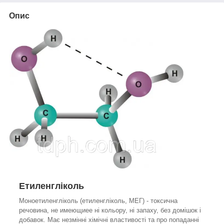
Опис
Етиленгліколь
Моноетиленгліколь (етиленгліколь, МЕГ) - токсична
речовина, не имеющиее ні кольору, ні запаху, без домішок і
добавок. Має незмінні хімічні властивості та про попаданні