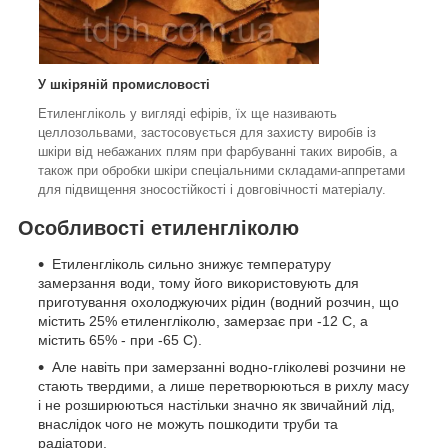
У шкіряній промисловості
Етиленгліколь у вигляді ефірів, їх ще називають
целлозольвами, застосовується для захисту виробів із
шкіри від небажаних плям при фарбуванні таких виробів, а
також при обробки шкіри спеціальними складами-аппретами
для підвищення зносостійкості і довговічності матеріалу.
Особливості етиленгліколю
Етиленгліколь сильно знижує температуру
замерзання води, тому його використовують для
приготування охолоджуючих рідин (водний розчин, що
містить 25% етиленгліколю, замерзає при -12 С, а
містить 65% - при -65 С).
Але навіть при замерзанні водно-гліколеві розчини не
стають твердими, а лише перетворюються в рихлу масу
і не розширюються настільки значно як звичайний лід,
внаслідок чого не можуть пошкодити труби та
радіатори.