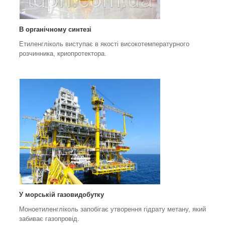
В органічному синтезі
Етиленгліколь виступає в якості високотемпературного
розчинника, криопротектора.
У морській газовидобутку
Моноетиленгліколь запобігає утворення гідрату метану, який
забиває газопровід.