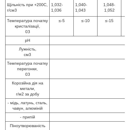
Щільність при +20
0
С,
1,032-
1,040-
1,048-
1
г/см
3
1,036
1,043
1,052
1
Температура початку
≤-5
≤-10
≤-15
кристалізації,
0
З
рН
Лужність,
см
3
Температура початку
перегонки,
0
З
Корозійна дія на
метали,
г/м
2
за добу
- мідь, латунь, сталь,
чавун, алюміній
- припій
Піноутворюваність