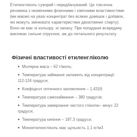
Етиленгліколь суворий і передбачуваний. Це токсична
речовина з незмінними фізичними і хімічними властивостями
(ми маємо на увазі концентрат без всяких домішок і добавок,
які можуть змінювати характеристики двоатомних спирту).
Воно не має ні кольору, ні запаху. При попаданні всередину
викликає сильне отруєння, аж до летального результату.
Фізичні властивості етиленгліколю
Молярна маса – 62 г/моль;
Температура займання залежить від концентрації:
112-124 градуси;
Коефіцієнт оптичного заломлення – 1,4318;
Температура самозаймання – 380 градусів;
Температура замерзання чистого гліколю– мінус 22
градуси;
Температура кипіння – 197,3 градуси;
Моноетиленгліколь має щільність 1,1 кг/м3