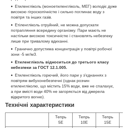
Етиленгліколь (моноетиленгліколь, МЕГ) володіє дуже
високою гігроскопічністю і сильно поглинає воду з
повітря та інших газів.
Етіленгліколь отруйний, не можна допускати
потрапляння всередину організму. Пари мають не
настільки високою токсичністю і становлять небезпеку
лише при тривалому вдиханні.
Гранично допустима концентрація у повітрі робочої
зони -5 мг/м3.
Етиленгліколь відноситься до третього класу
небезпеки за ГОСТ 12.1.005.
Етиленгліколь горючий, його пари у з'єднаннях з
повітрям вибухонебезпечні (однак розчин
етиленгліколю, що містить 15% води, вже не спалахує,
а при вмісті води 40% не загоряється від джерела
відкритого вогню).
Технічні характеристики
Тепрь
Тепрь
Тепрь
Т
5Е
10Е
15Е