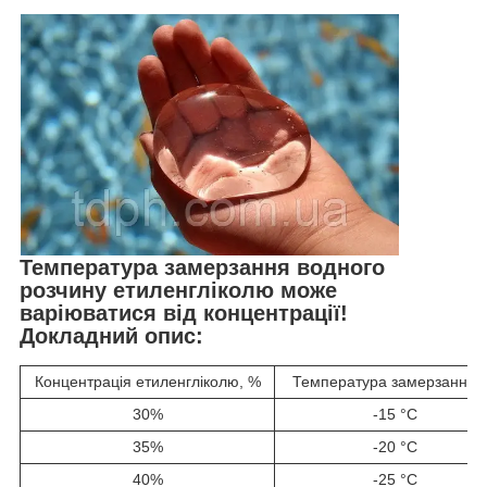
Температура замерзання водного
розчину етиленгліколю може
варіюватися від концентрації!
Докладний опис:
Концентрація етиленгліколю, %
Температура замерзання,
30%
-15 °C
35%
-20 °C
40%
-25 °C