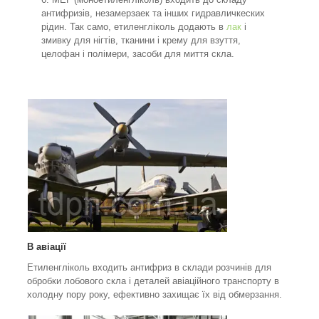
антифризів, незамерзаек та інших гидравличкеских
рідин. Так само, етиленгліколь додають в
лак
і
змивку для нігтів, тканини і крему для взуття,
целофан і полімери, засоби для миття скла.
В авіації
Етиленгліколь входить антифриз в склади розчинів для
обробки лобового скла і деталей авіаційного транспорту в
холодну пору року, ефективно захищає їх від обмерзання.