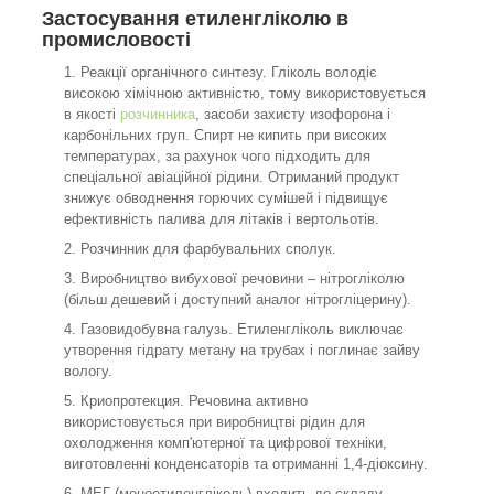
Застосування етиленгліколю в
промисловості
Реакції органічного синтезу. Гліколь володіє
високою хімічною активністю, тому використовується
в якості
розчинника
, засоби захисту изофорона і
карбонільних груп. Спирт не кипить при високих
температурах, за рахунок чого підходить для
спеціальної авіаційної рідини. Отриманий продукт
знижує обводнення горючих сумішей і підвищує
ефективність палива для літаків і вертольотів.
Розчинник для фарбувальних сполук.
Виробництво вибухової речовини – нітрогліколю
(більш дешевий і доступний аналог нітрогліцерину).
Газовидобувна галузь. Етиленгліколь виключає
утворення гідрату метану на трубах і поглинає зайву
вологу.
Криопротекция. Речовина активно
використовується при виробництві рідин для
охолодження комп'ютерної та цифрової техніки,
виготовленні конденсаторів та отриманні 1,4-діоксину.
МЕГ (моноетиленгліколь) входить до складу