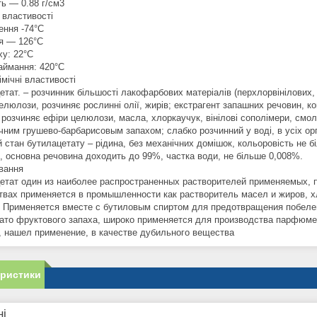
ть ― 0.88 г/см3
 властивості
ення -74°C
ня ― 126°C
ху: 22°C
аймання: 420°C
імічні властивості
тат. – розчинник більшості лакофарбових матеріалів (перхлорвінілових, п
елюлози, розчиняє рослинні олії, жирів; екстрагент запашних речовин, 
, розчиняє ефіри целюлози, масла, хлоркаучук, вінілові сополімери, смол
чним грушево-барбарисовым запахом; слабко розчинний у воді, в усіх ор
 стан бутилацетату – рідина, без механічних домішок, кольоровість не бі
2, основна речовина доходить до 99%, частка води, не більше 0,008%.
вання
етат один из наиболее распространенных растворителей применяемых, 
твах применяется в промышленности как растворитель масел и жиров, 
. Применяется вместе с бутиловым спиртом для предотвращения побелен
ато фруктового запаха, широко применяется для производства парфюмер
, нашел применение, в качестве дубильного вещества
еристики
ні