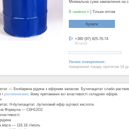
Мінімальна сума замовлення на с
В наявності
Тільки оптом
Купити
+380 (97) 925-76-74
Віталій
повернення товару протягом 14 д
етат ― Безбарвна рідина з ефірним запахом. Бутилацетат слабо раствим
 і
розчинниками
; йому притаманні всі властивості складних ефірів.
и
етат, Н-бутилацетат ,бутиловий ефір оцтової кислоти.
чна Формула ― C6H12O2
властивості
рідина
 маса ― 116.16 г/моль