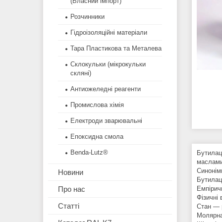
(Власний імпорт)
Розчинники
Гідроізоляційні матеріали
Тара Пластикова та Металева
Склокульки (мікрокульки
скляні)
Антиожеледні реагенти
Промислова хімія
Електроди зварювальні
Епоксидна смола
Benda-Lutz®
Бутилац
маслами
Синонім
Новини
Бутилац
Емпіри
Про нас
Фізичні 
Статті
Стан ― 
Молярна