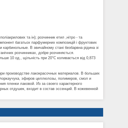
оліакрилових та ін); розчинник етил ,нітро - та
компонент багатьох парфумерних композицій і фруктових
и карбинольные. В звичайному стані безбарвна рідина зі
ганічних розчинниках, добре розчиняється.
льше 10 од., щільність при 20°C коливається від 0,873
при производстве лакокрасочных материалов. В больших
хлоркаучука, эфиров целлюлозы, полимеров, смол и
ия пленки лаковой. Из за своего характерного
ных отдушек, входит в состав эссенций. В кожевенной