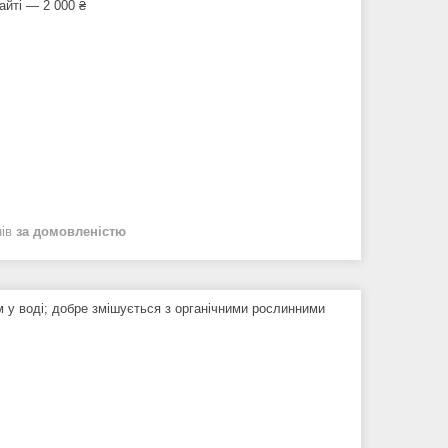
айті — 2 000 ₴
нів
за домовленістю
 у воді; добре змішується з органічними рослинними