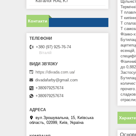
Каталог RAL K7
Щільніс
Термічні
Т плавл
Т кипін
Контакти
Т спала
Т самоз
Фізико-х
Бутилаце
ацетилц
+380 (97) 925-76-74
есенцій
Віталій
специфі
Фізичний
до 0,88
https://divada.com.ua/
Застосу
Бутилац
divadafarby@gmail.com
количес
+380979257674
прочего
сладков
+380979257674
отрасли
Характ
вул.Зрошувальна, 15, Київська
область, 02099, Київ, Україна
Основ