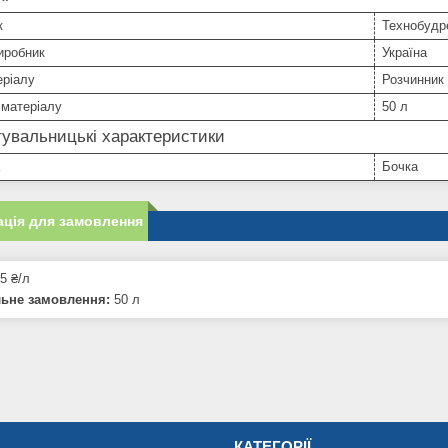
к
Технобудр
иробник
Україна
еріалу
Розчинник
 матеріалу
50 л
увальницькі характеристики
Бочка
ція для замовлення
5 ₴/л
льне замовлення:
50 л
КАТЕГОРІЇ