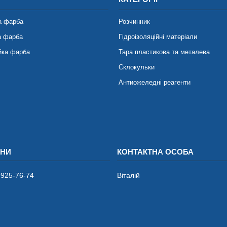
а фарба
Розчинник
а фарба
Гідроізоляційні матеріали
йка фарба
Тара пластикова та металева
Склокульки
Антиожеледні реагенти
 925-76-74
Віталій