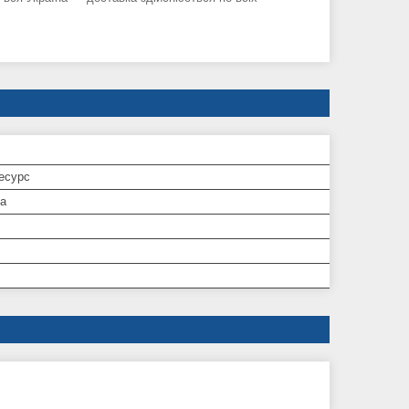
есурс
а