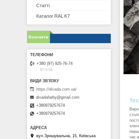
Статті
Каталог RAL K7
Контакти
+380 (97) 925-76-74
Віталій
https://divada.com.ua/
divadafarby@gmail.com
Тех
+380979257674
Виро
+380979257674
стол
пост
злег
перш
вул.Зрошувальна, 15, Київська
час 