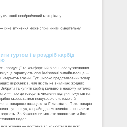
утилізації необроблений матеріал у
 — їхнє зіткнення може спричинити смертельну
ити гуртом і в роздріб карбід
ію
ість продукції та комфортний рівень обслуговування
покупця гарантують спеціалізовані онлайн-площа —
ш інтернет-магазин. Тут широко представлений товар
ращих виробників, чия якість не викликає жодних
. Вибрати та купити карбід кальцію в нашому каталозі
сто — про це говорять численні відгуки покупців на
отрібно скористатися пошуковою системою й
ися з товарною позицією та її кількістю. Фото товарів
полегшує пошук, а прайс дає можливість позначити
 вартість. За бажання ви можете завантажити його
стування надалі.
 вся Україна — доставка здійснюється по всіх