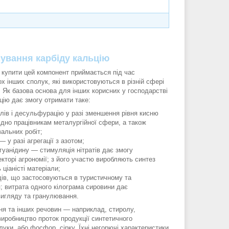
ування карбіду кальцію
 купити цей компонент приймається під час
х інших сполук, які використовуються в різній сфері
 Як базова основа для інших корисних у господарстві
ьцію дає змогу отримати таке:
лів і десульфурацію у разі зменшення рівня кисню
ідно працівникам металургійної сфери, а також
альних робіт;
— у разі агрегації з азотом;
гуанідину — стимуляція нітратів дає змогу
екторі агрономії; з його участю виробляють синтез
 ціаністі матеріали;
дів, що застосовуються в туристичному та
; витрата одного кілограма сировини дає
вигляду та гранулювання.
ня та інших речовин — наприклад, стиролу,
виробництво проток продукції синтетичного
луки, або фосфор, сірку. Їхні негорючі характеристики