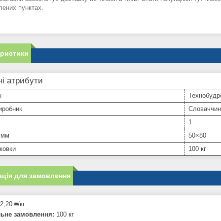
лених пунктах.
еристики
і атрибути
к
Технобудр
иробник
Словаччин
1
 мм
50×80
ковки
100 кг
ція для замовлення
2,20 ₴/кг
льне замовлення:
100 кг