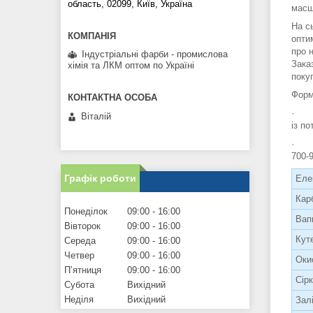
область, 02099, Київ, Україна
масш
На с
опти
про 
Індустріальні фарби - промислова
Зака
хімія та ЛКМ оптом по Україні
поку
Форм
· CA
Віталій
із по
· 2C
700-
Графік роботи
Еле
Кар
Понеділок
09:00
16:00
Вап
Вівторок
09:00
16:00
Кут
Середа
09:00
16:00
Четвер
09:00
16:00
Оки
Пʼятниця
09:00
16:00
Сір
Субота
Вихідний
Неділя
Вихідний
Зал