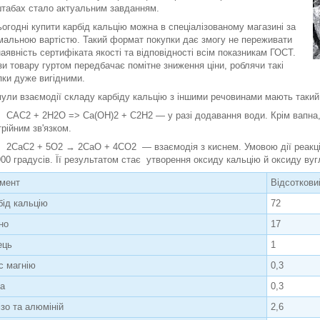
табах стало актуальним завданням.
ьогодні купити карбід кальцію можна в спеціалізованому магазині за
мальною вартістю. Такий формат покупки дає змогу не переживати
наявність сертифіката якості та відповідності всім показникам ГОСТ.
зи товару гуртом передбачає помітне зниження ціни, роблячи такі
пки дуже вигідними.
ули взаємодії складу карбіду кальцію з іншими речовинами мають такий
C2 + 2H2O => Ca(OH)2 + C2H2 — у разі додавання води. Крім вапна, 
трійним зв'язком.
aC2 + 5O2 → 2CaO + 4CO2 — взаємодія з киснем. Умовою дії реакції 
900 градусів. Її результатом стає утворення оксиду кальцію й оксиду ву
мент
Відсоткови
бід кальцію
72
но
17
ець
1
с магнію
0,3
ка
0,3
ізо та алюміній
2,6