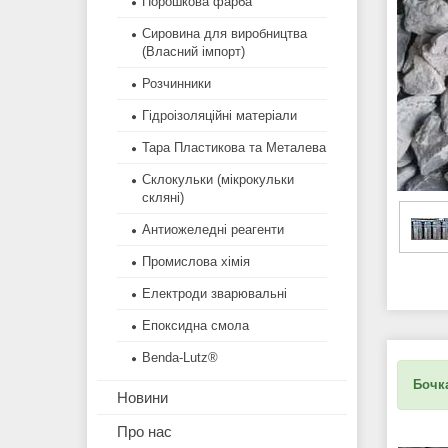
Порошкова фарба
Сировина для виробництва
(Власний імпорт)
Розчинники
Гідроізоляційні матеріали
Тара Пластикова та Металева
Склокульки (мікрокульки
скляні)
Антиожеледні реагенти
Промислова хімія
Електроди зварювальні
Епоксидна смола
Benda-Lutz®
Бочка
Новини
Про нас