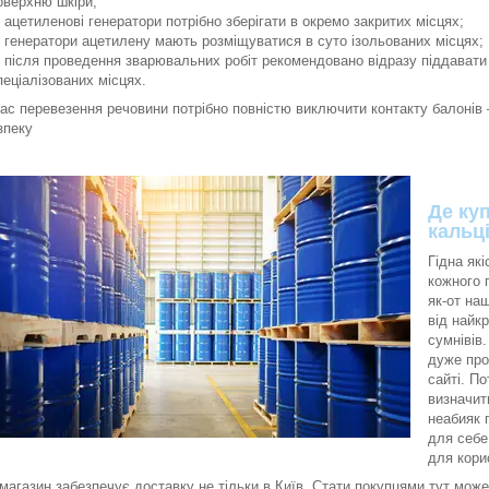
оверхню шкіри;
ацетиленові генератори потрібно зберігати в окремо закритих місцях;
генератори ацетилену мають розміщуватися в суто ізольованих місцях;
після проведення зварювальних робіт рекомендовано відразу піддавати 
пеціалізованих місцях.
час перевезення речовини потрібно повністю виключити контакту балонів
зпеку
Де куп
кальц
Гідна як
кожного 
як-от на
від найк
сумнівів
дуже про
сайті. П
визначит
неабияк 
для себе
для кори
магазин забезпечує доставку не тільки в Київ. Стати покупцями тут може