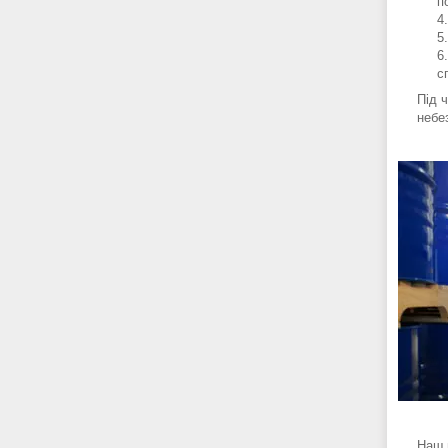
п
с
Під 
небе
Наш 