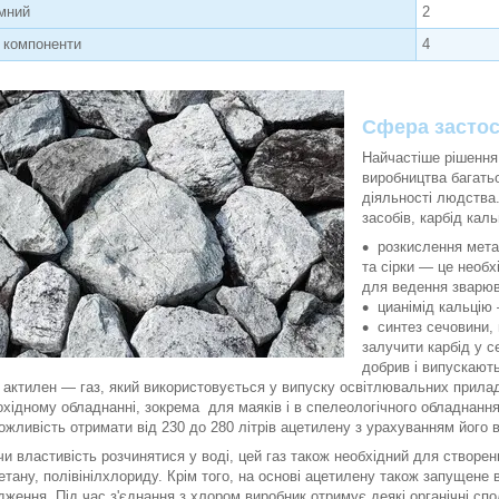
мний
2
і компоненти
4
Сфера застос
Найчастіше рішення
виробництва багатьо
діяльності людства.
засобів, карбід кал
розкислення мета
та сірки — це необх
для ведення зварюв
цианімід кальцію 
синтез сечовини, 
залучити карбід у с
добрив і випускають
актилен — газ, який використовується у випуску освітлювальних прила
охідному обладнанні, зокрема для маяків і в спелеологічного обладнання
ожливість отримати від 230 до 280 літрів ацетилену з урахуванням його 
и властивість розчинятися у воді, цей газ також необхідний для створен
етану, полівінілхлориду. Крім того, на основі ацетилену також запущене 
дження. Під час з'єднання з хлором виробник отримує деякі органічні спо