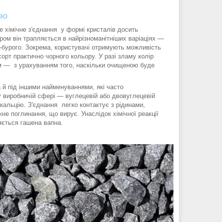
ію
е хімічне з'єднання у формі кристалів досить
ром він трапляється в найрізноманітніших варіаціях —
ло-бурого. Зокрема, користувачі отримують можливість
сорт практично чорного кольору. У разі зламу колір
м — з урахуванням того, наскільки очищеною буде
 й під іншими найменуваннями, які часто
 виробничій сфері — вуглецевій або двовуглецевій
 кальцію. З'єднання легко контактує з рідинами,
не поглинання, що вирує. Унаслідок хімічної реакції
яється гашена вапна.