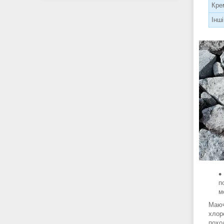
Кре
Інш
п
м
Маюч
хлор
похо