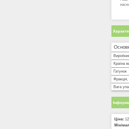
насе
Характ
Основн
Виробни
Країна в
Ґатунок
Фракція,
Вага упа
Інформа
Ціна:
12
Мініма