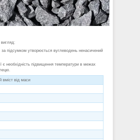
 вигляд:
за підсумком утворюється вуглеводень ненасичений
є необхідність підвищення температури в межах
глецю.
й вміст від маси