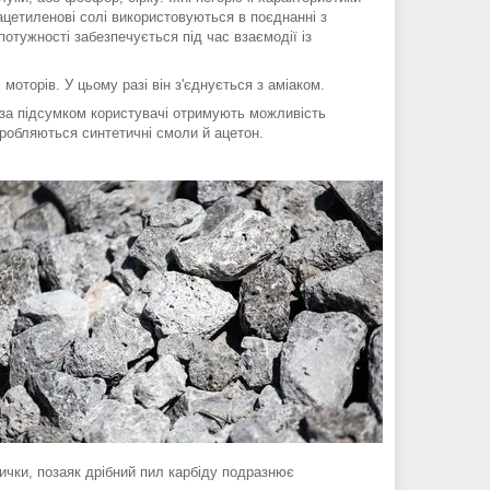
 ацетиленові солі використовуються в поєднанні з
 потужності забезпечується під час взаємодії із
торів. У цьому разі він з'єднується з аміаком.
за підсумком користувачі отримують можливість
иробляються синтетичні смоли й ацетон.
вички, позаяк дрібний пил карбіду подразнює