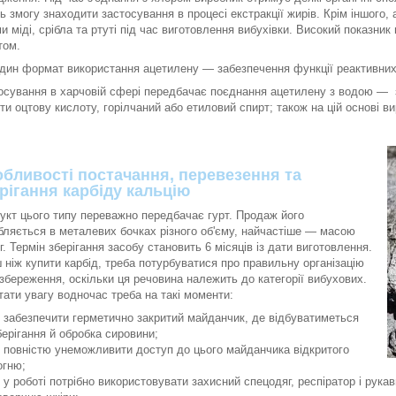
ь змогу знаходити застосування в процесі екстракції жирів. Крім іншого,
и міді, срібла та ртуті під час виготовлення вибухівки. Високий показник
том.
дин формат використання ацетилену — забезпечення функції реактивних мо
осування в харчовій сфері передбачає поєднання ацетилену з водою — 
ти оцтову кислоту, горілчаний або етиловий спирт; також на цій основі в
бливості постачання, перевезення та
рігання карбіду кальцію
укт цього типу переважно передбачає гурт. Продаж його
бляється в металевих бочках різного об'єму, найчастіше — масою
г. Термін зберігання засобу становить 6 місяців із дати виготовлення.
 ніж купити карбід, треба потурбуватися про правильну організацію
 збереження, оскільки ця речовина належить до категорії вибухових.
тати увагу водночас треба на такі моменти:
забезпечити герметично закритий майданчик, де відбуватиметься
берігання й обробка сировини;
повністю унеможливити доступ до цього майданчика відкритого
огню;
у роботі потрібно використовувати захисний спецодяг, респіратор і рука