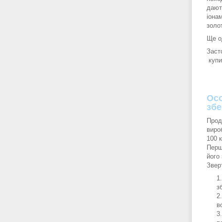
дают
іонам
золо
Ще о
Заст
купи
Осо
збе
Прод
виро
100 к
Перш
його
Звер
з
в