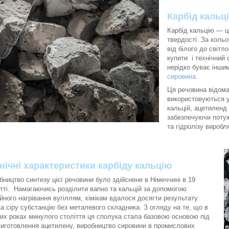
Карбід кальц
Карбід кальцію — ц
твердості. За кольо
від білого до світ
купити і технічний 
нерідко буває інши
сировина
.
Ця речовина відома
використовуються у
кальцій, ацетиленд
забезпечуючи потуж
та гідролізу виробл
нічні характеристики карбіду кальцію
бництво синтезу цієї речовини було здійснене в Німеччині в 19
ітті. Намагаючись розділити вапно та кальцій за допомогою
ійного нагрівання вугіллям, хімікам вдалося досягти результату
ка сіру субстанцію без металевого складника. З огляду на те, що в
их роках минулого століття ця сполука стала базовою основою під
виготовлення ацетилену, виробництво сировини в промислових