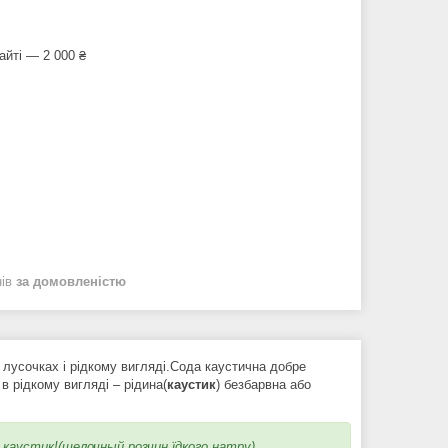
айті — 2 000 ₴
нів
за домовленістю
в лусочках і рідкому вигляді.Сода каустична добре
 в рідкому вигляді – рідина(
каустик
) безбарвна або
 каустик!(щелочный розчин їдкого натру)