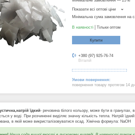
Мінімальне замовлення — 25 кг
Показати всі оптові ціни
Мінімальна сума замовлення на с
В наявності
Тільки оптом
Купити
+380 (97) 925-76-74
Віталій
повернення товару протягом 14 д
устична,натрій їдкий
- речовина білого кольору, може бути в гранулах, 
ться у воді. При розчиненні виділяє значну кількість тепла. Натрій їдкий
вана, в якій може викристалізовуватися осад. Хімічна формула: NaOH
нно!
Наша сода вищої якості,в лусковому вигляді. В наявності також є