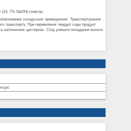
 (14, 7% NaOH) спиртах.
неопалюваних складських приміщеннях. Транспортування
ого транспорту. При перевезенні твердої соди продукт
та залізничних цистернах. Слід уникати попадання вологи
есурс