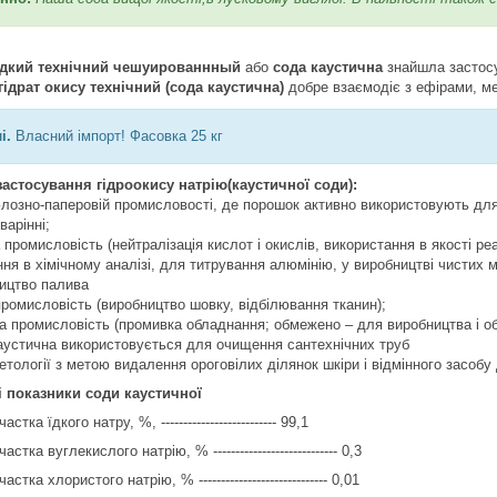
 їдкий технічний чешуированнный
або
сода каустична
знайшла застосу
гідрат окису технічний (сода каустична)
добре взаємодіє з ефірами, м
і.
Власний імпорт! Фасовка 25 кг
астосування гідроокису натрію(каустичної соди):
юлозно-паперовій промисловості, де порошок активно використовують для
варінні;
а промисловість (нейтралізація кислот і окислів, використання в якості ре
ня в хімічному аналізі, для титрування алюмінію, у виробництві чистих ме
ництво палива
промисловість (виробництво шовку, відбілювання тканин);
ва промисловість (промивка обладнання; обмежено – для виробництва і об
каустична використовується для очищення сантехнічних труб
етології з метою видалення ороговілих ділянок шкіри і відмінного засобу
 показники соди каустичної
стка їдкого натру, %, -------------------------- 99,1
стка вуглекислого натрію, % ---------------------------- 0,3
стка хлористого натрію, % ----------------------------- 0,01