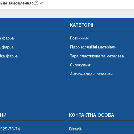
льне замовлення:
25 кг
КАТЕГОРІЇ
а фарба
Розчинник
а фарба
Гідроізоляційні матеріали
йка фарба
Тара пластикова та металева
Склокульки
Антиожеледні реагенти
 925-76-74
Віталій