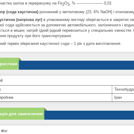
частка заліза в перерахунку на Fe
O
, % ---------------------- 0,01
2
3
атр (сода каустична)
розчинний у метиловому (23, 6% NaOH) і етиловому
устична (натрієва луг)
в упакованому вигляді зберігається в закритих 
ної соди здійснюється за допомогою автомобільного, залізничного і водн
ється в мішки; натрій їдкий рідкий перевозиться у спеціальних ємностях 
ання продукту при його транспортуванні.
ний термін зберігання каустичної соди – 1 рік з дати виготовлення.
еристики
ні
к
Технобудр
иробник
Іран
ція для замовлення
 ₴/кг