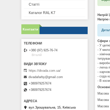
Статті
Каталог RAL K7
Натрій
Натрію 
Контакти
Детал
Сфери з
- У цел
- У мило
+380 (97) 925-76-74
- хімічн
Віталій
титруван
- вироб
- легка 
https://divada.com.ua/
- харчо
- сода 
divadafarby@gmail.com
- В косм
+380979257674
Основні
+380979257674
Масова ча
Масова ча
Масова ча
вул.Зрошувальна, 15, Київська