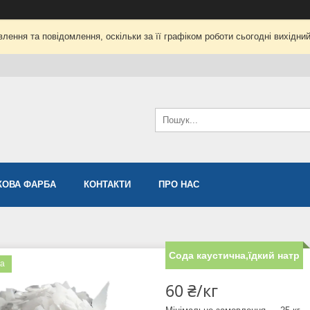
лення та повідомлення, оскільки за її графіком роботи сьогодні вихідни
ОВА ФАРБА
КОНТАКТИ
ПРО НАС
Сода каустична,їдкий натр
ка
60 ₴/кг