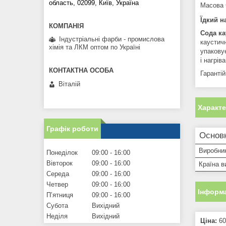
область, 02099, Київ, Україна
Масова 
Їдкий н
Сода ка
Індустріальні фарби - промислова
каустич
хімія та ЛКМ оптом по Україні
упакову
і нагрів
Гарантій
Віталій
Характ
Графік роботи
Основ
Виробни
Понеділок
09:00
16:00
Вівторок
09:00
16:00
Країна в
Середа
09:00
16:00
Четвер
09:00
16:00
Інформа
Пʼятниця
09:00
16:00
Субота
Вихідний
Неділя
Вихідний
Ціна:
60