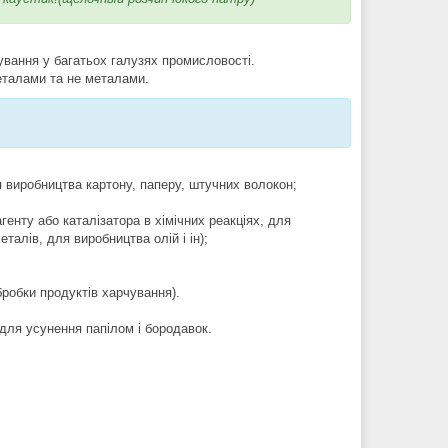
вання у багатьох галузях промисловості.
еталами та не металами.
 виробництва картону, паперу, штучних волокон;
агенту або каталізатора в хімічних реакціях, для
талів, для виробництва олій і ін);
робки продуктів харчування).
 для усунення папілом і бородавок.