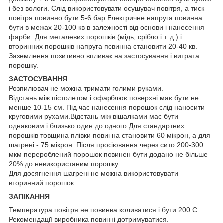
і без вологи. Слід використовувати осушувач повітря, а тиск
повітря повинно бути 5-6 бар.Електричне напруга повинна
бути в межах 20-100 кв в залежності від основи і нанесення
фарби. Для металевих порошків (мідь, срібло і т. д.) і
вторинних порошків напруга повинна становити 20-40 кв.
Заземлення позитивно впливає на застосування і витрата
порошку.
ЗАСТОСУВАННЯ
Розпилювач не можна тримати голими руками.
Відстань між пістолетом і офарблює поверхні має бути не
менше 10-15 см. Під час нанесення порошок слід наносити
круговими рухами.Відстань між вішалками має бути
однаковим і близько один до одного.Для стандартних
порошків товщина плівки повинна становити 60 мікрон, а для
шагрені - 75 мікрон. Після просіювання через сито 200-300
мкм перероблений порошок повинен бути додано не більше
20% до невикористаним порошку.
Для досягнення шагрені не можна використовувати
вторинний порошок.
ЗАПІКАННЯ
Температура повітря не повинна коливатися і бути 200 С.
Рекомендації виробника повинні дотримуватися.