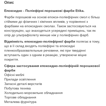
Опис
Епоксидно - Поліефірні порошкові фарби Etika.
Фарби порошкові на основі епокси-поліефірних смол є більш
стійкими до фізичних і хімічних впливів, у порівнянні з
фарбами на епоксидних смолах. Також застосовуються на
конструкціях, що знаходяться усередині приміщень, так як
опір до ультрафіолету менше ніж у поліефірних фарб.
Відмінність епоксидно-поліефірної фарби
полягає в тому,
що в її склад входять поліефірні та епоксидні
пленкообразовательные речовини, які при твердінні
вступають один з одним в реакцію, утворюючи міцне
покриття.
Сфера застосування епоксидно-поліефірній порошкової
фарби
Офісні меблі
Прилади освітлення
Запасні деталі верстатів
Побутова техніка
Холодильно-морозильне обладнання
Торгове обладнання
Металева фурнітура