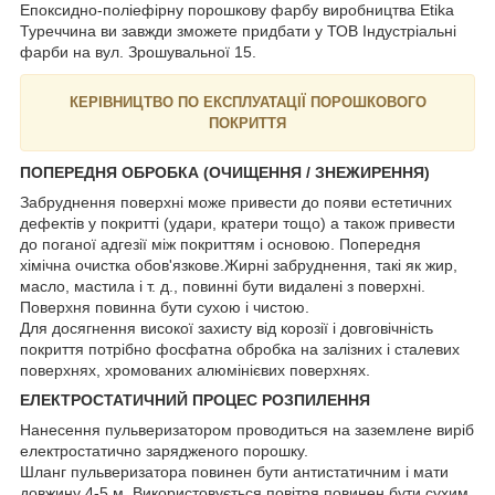
Епоксидно-поліефірну порошкову фарбу виробництва Etika
Туреччина ви завжди зможете придбати у ТОВ Індустріальні
фарби на вул. Зрошувальної 15.
КЕРІВНИЦТВО ПО ЕКСПЛУАТАЦІЇ ПОРОШКОВОГО
ПОКРИТТЯ
ПОПЕРЕДНЯ ОБРОБКА (ОЧИЩЕННЯ / ЗНЕЖИРЕННЯ)
Забруднення поверхні може привести до появи естетичних
дефектів у покритті (удари, кратери тощо) а також привести
до поганої адгезії між покриттям і основою. Попередня
хімічна очистка обов'язкове.Жирні забруднення, такі як жир,
масло, мастила і т. д., повинні бути видалені з поверхні.
Поверхня повинна бути сухою і чистою.
Для досягнення високої захисту від корозії і довговічність
покриття потрібно фосфатна обробка на залізних і сталевих
поверхнях, хромованих алюмінієвих поверхнях.
ЕЛЕКТРОСТАТИЧНИЙ ПРОЦЕС РОЗПИЛЕННЯ
Нанесення пульверизатором проводиться на заземлене виріб
електростатично зарядженого порошку.
Шланг пульверизатора повинен бути антистатичним і мати
довжину 4-5 м. Використовується повітря повинен бути сухим