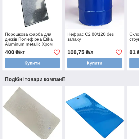
Порошкова фарба для
Нефрас С2 80/120 без
Скло
дисків Поліефірна Etika
запаху
стру
Aluminum metallic Хром
металік
400
108,75
81
₴/кг
₴/л
₴
Купити
Купити
Подібні товари компанії