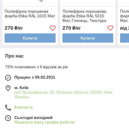
Поліефірна порошкова
Поліефірна порошкова
Полі
фарба Etika RAL 1015 Мат
фарба Etika RAL 5015
фарб
Мат, Глянець, Текстура
Мат,
Муа
270
270
₴/кг
₴/кг
від
Купити
Купити
Про нас
75% позитивних з 9 відгуків за рік
Працює з 09.02.2011
м. Київ
вул.Зрошувальна, 15, Київська область, 02099, Київ,
Україна
Контакти
Сьогодні вихідний
Показати весь графік роботи