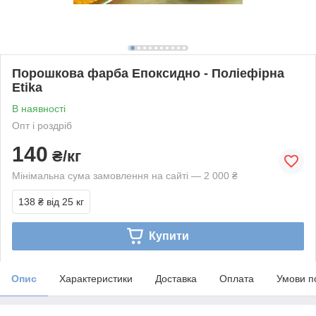
Порошкова фарба Епоксидно - Поліефірна
Etika
В наявності
Опт і роздріб
140
₴/кг
Мінімальна сума замовлення на сайті — 2 000 ₴
138 ₴
від 25 кг
Купити
Опис
Характеристики
Доставка
Оплата
Умови п