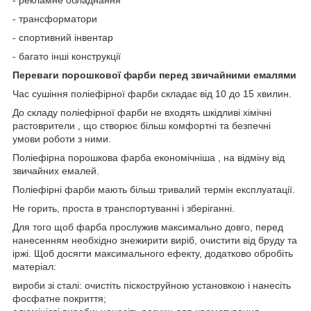
- трансформатори
- спортивний інвентар
- багато інші конструкції
Переваги порошкової фарби перед звичайними емалями
Час сушіння поліефірної фарби складає від 10 до 15 хвилин.
До складу поліефірної фарби не входять шкідливі хімічні
растоврители , що створює більш комфортні та безпечні
умови роботи з ними.
Поліефірна порошкова фарба економічніша , на відміну від
звичайних емалей.
Поліефірні фарби мають більш тривалий термін експлуатації.
Не горить, проста в транспортуванні і зберіганні.
Для того щоб фарба прослужив максимально довго, перед
нанесенням необхідно знежирити виріб, очистити від бруду та
іржі. Щоб досягти максимального ефекту, додатково обробіть
матеріал:
вироби зі сталі: очистіть піскоструйною установкою і нанесіть
фосфатне покриття;