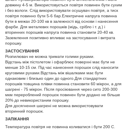
довжину 4-5 м. Використовується повітря повинен бути сухим
і без вологи. Слід використовувати осушувач повітря, а тиск
повітря повинно бути 5-6 бар.Електричне напруга повинна
бути в межах 20-100 кв в залежності від основи і нанесення
фарби. Для металевих порошків (мідь, срібло і т. д.) і
вторинних порошків напруга повинна становити 20-40 кв.
Заземлення позитивно впливає на застосування і витрата
порошку.
ЗАСТОСУВАННЯ
Розпилювач не можна тримати голими руками.
Відстань між пістолетом і офарблює поверхні має бути не
менше 10-15 см. Під час нанесення порошок слід наносити
круговими рухами.Відстань між вішалками має бути
однаковим і близько один до одного.Для стандартних
порошків товщина плівки повинна становити 60 мікрон, а для
шагрені - 75 мікрон. Після просіювання через сито 200-300
мкм перероблений порошок повинен бути додано не більше
20% до невикористаним порошку.
Для досягнення шагрені не можна використовувати
вторинний порошок.
ЗАПІКАННЯ
Температура повітря не повинна коливатися і бути 200 С.