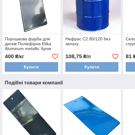
Порошкова фарба для
Нефрас С2 80/120 без
Скло
дисків Поліефірна Etika
запаху
стру
Aluminum metallic Хром
металік
400
108,75
81
₴/кг
₴/л
₴
Купити
Купити
Подібні товари компанії