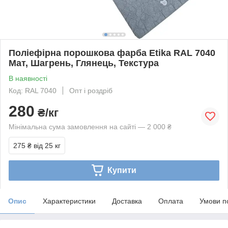
Поліефірна порошкова фарба Etika RAL 7040
Мат, Шагрень, Глянець, Текстура
В наявності
Код: RAL 7040
Опт і роздріб
280
₴/кг
Мінімальна сума замовлення на сайті — 2 000 ₴
275 ₴
від 25 кг
Купити
Опис
Характеристики
Доставка
Оплата
Умови п