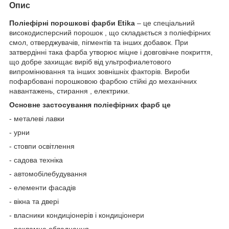
Опис
Поліефірні порошкові фарби Etika
– це спеціальний
високодисперсний порошок , що складається з поліефірних
смол, отверджувачів, пігментів та інших добавок. При
затвердінні така фарба утворює міцне і довговічне покриття,
що добре захищає виріб від ультрофиалетового
випромінювання та інших зовнішніх факторів. Вироби
пофарбовані порошковою фарбою стійкі до механічних
навантажень, стирання , електрики.
Основне застосування поліефірних фарб це
- металеві лавки
- урни
- стовпи освітлення
- садова техніка
- автомобілебудування
- елементи фасадів
- вікна та двері
- власники кондиціонерів і кондиціонери
- рекламне обладнання