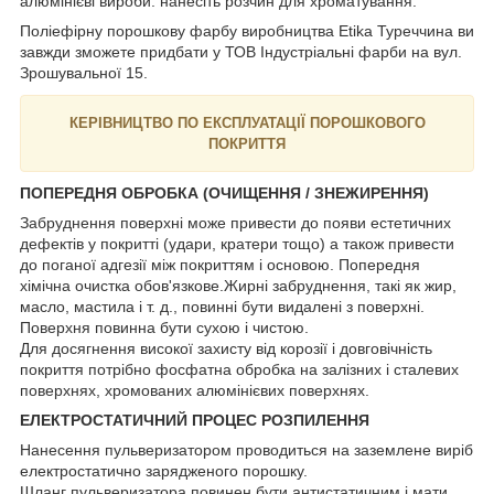
алюмінієві вироби: нанесіть розчин для хроматування.
Поліефірну порошкову фарбу виробництва Etika Туреччина ви
завжди зможете придбати у ТОВ Індустріальні фарби на вул.
Зрошувальної 15.
КЕРІВНИЦТВО ПО ЕКСПЛУАТАЦІЇ ПОРОШКОВОГО
ПОКРИТТЯ
ПОПЕРЕДНЯ ОБРОБКА (ОЧИЩЕННЯ / ЗНЕЖИРЕННЯ)
Забруднення поверхні може привести до появи естетичних
дефектів у покритті (удари, кратери тощо) а також привести
до поганої адгезії між покриттям і основою. Попередня
хімічна очистка обов'язкове.Жирні забруднення, такі як жир,
масло, мастила і т. д., повинні бути видалені з поверхні.
Поверхня повинна бути сухою і чистою.
Для досягнення високої захисту від корозії і довговічність
покриття потрібно фосфатна обробка на залізних і сталевих
поверхнях, хромованих алюмінієвих поверхнях.
ЕЛЕКТРОСТАТИЧНИЙ ПРОЦЕС РОЗПИЛЕННЯ
Нанесення пульверизатором проводиться на заземлене виріб
електростатично зарядженого порошку.
Шланг пульверизатора повинен бути антистатичним і мати