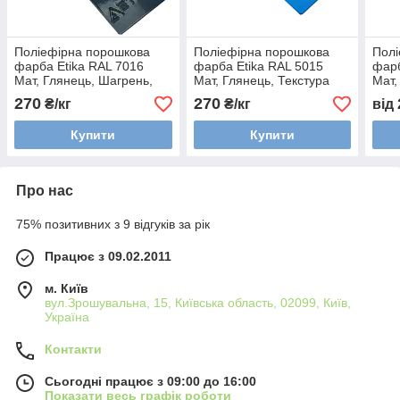
Поліефірна порошкова
Поліефірна порошкова
Полі
фарба Etika RAL 7016
фарба Etika RAL 5015
фарб
Мат, Глянець, Шагрень,
Мат, Глянець, Текстура
Мат,
Текстура
Муа
270
270
₴/кг
₴/кг
від
Купити
Купити
Про нас
75% позитивних з 9 відгуків за рік
Працює з 09.02.2011
м. Київ
вул.Зрошувальна, 15, Київська область, 02099, Київ,
Україна
Контакти
Сьогодні працює з 09:00 до 16:00
Показати весь графік роботи