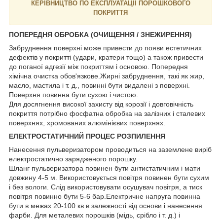
КЕРІВНИЦТВО ПО ЕКСПЛУАТАЦІЇ ПОРОШКОВОГО
ПОКРИТТЯ
ПОПЕРЕДНЯ ОБРОБКА (ОЧИЩЕННЯ / ЗНЕЖИРЕННЯ)
Забруднення поверхні може привести до появи естетичних
дефектів у покритті (удари, кратери тощо) а також привести
до поганої адгезії між покриттям і основою. Попередня
хімічна очистка обов'язкове.Жирні забруднення, такі як жир,
масло, мастила і т. д., повинні бути видалені з поверхні.
Поверхня повинна бути сухою і чистою.
Для досягнення високої захисту від корозії і довговічність
покриття потрібно фосфатна обробка на залізних і сталевих
поверхнях, хромованих алюмінієвих поверхнях.
ЕЛЕКТРОСТАТИЧНИЙ ПРОЦЕС РОЗПИЛЕННЯ
Нанесення пульверизатором проводиться на заземлене виріб
електростатично зарядженого порошку.
Шланг пульверизатора повинен бути антистатичним і мати
довжину 4-5 м. Використовується повітря повинен бути сухим
і без вологи. Слід використовувати осушувач повітря, а тиск
повітря повинно бути 5-6 бар.Електричне напруга повинна
бути в межах 20-100 кв в залежності від основи і нанесення
фарби. Для металевих порошків (мідь, срібло і т. д.) і