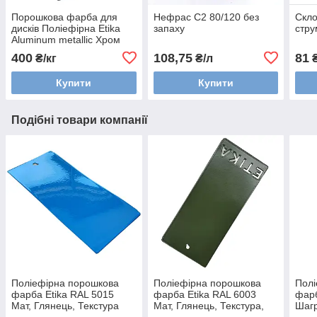
Порошкова фарба для
Нефрас С2 80/120 без
Скло
дисків Поліефірна Etika
запаху
стру
Aluminum metallic Хром
металік
400
108,75
81
₴/кг
₴/л
₴
Купити
Купити
Подібні товари компанії
Поліефірна порошкова
Поліефірна порошкова
Полі
фарба Etika RAL 5015
фарба Etika RAL 6003
фарб
Мат, Глянець, Текстура
Мат, Глянець, Текстура,
Шаг