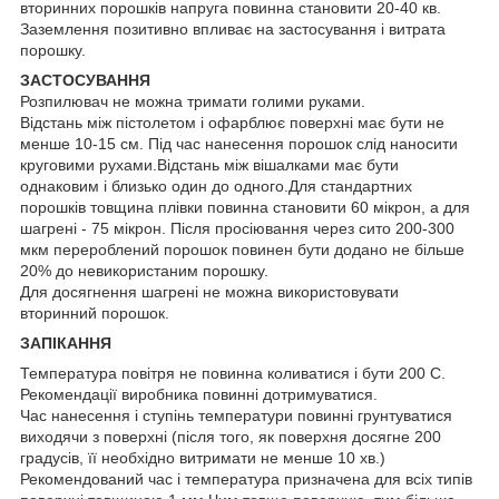
вторинних порошків напруга повинна становити 20-40 кв.
Заземлення позитивно впливає на застосування і витрата
порошку.
ЗАСТОСУВАННЯ
Розпилювач не можна тримати голими руками.
Відстань між пістолетом і офарблює поверхні має бути не
менше 10-15 см. Під час нанесення порошок слід наносити
круговими рухами.Відстань між вішалками має бути
однаковим і близько один до одного.Для стандартних
порошків товщина плівки повинна становити 60 мікрон, а для
шагрені - 75 мікрон. Після просіювання через сито 200-300
мкм перероблений порошок повинен бути додано не більше
20% до невикористаним порошку.
Для досягнення шагрені не можна використовувати
вторинний порошок.
ЗАПІКАННЯ
Температура повітря не повинна коливатися і бути 200 С.
Рекомендації виробника повинні дотримуватися.
Час нанесення і ступінь температури повинні грунтуватися
виходячи з поверхні (після того, як поверхня досягне 200
градусів, її необхідно витримати не менше 10 хв.)
Рекомендований час і температура призначена для всіх типів