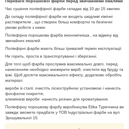
Переваги порошкової фарби перед звичайними емалями
Час сушіння поліефірної фарби складає від 10 до 15 хвилин.
До складу поліефірної фарби не входять шкідливі хімічні
растоврители , що створює більш комфортні та безпечні
умови роботи з ними.
Поліефірна порошкова фарба економічніша , на відміну від
звичайних емалей.
Поліефірні фарби мають більш тривалий термін експлуатації.
Не горить, проста в транспортуванні і зберіганні.
Для того щоб фарба прослужив максимально довго, перед
нанесенням необхідно знежирити виріб, очистити від бруду та
іржі. Щоб досягти максимального ефекту, додатково обробіть
матеріал:
вироби зі сталі: очистіть піскоструйною установкою і нанесіть
фосфатне покриття;
алюмінієві вироби: нанесіть розчин для хроматування.
Поліефірну порошкову фарбу виробництва Etika Туреччина ви
завжди зможете придбати у ТОВ Індустріальні фарби на вул.
Зрошувальної 15.