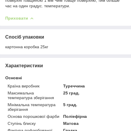
поверхні товщиною 1 мм Чим товще поверхню, тим більше
час на один градус. температури.
Приховати
Спосіб упаковки
картонна коробка 25кг
Характеристики
Основні
Країна виробник
Туреччина
Максимальна
25 град.
температура зберігання
Мінімальна температура
5 град.
зберігання
Основа порошкової фарби
Поліефірна
Ступінь блиску
Матова
Фактура пофарбованої
Гладка