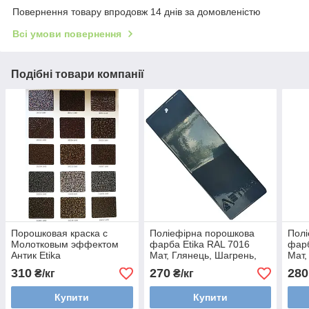
Повернення товару впродовж 14 днів за домовленістю
Всі умови повернення
Подібні товари компанії
Порошковая краска с
Поліефірна порошкова
Полі
Молотковым эффектом
фарба Etika RAL 7016
фарб
Антик Etika
Мат, Глянець, Шагрень,
Мат,
Текстура
Текс
310
270
280
₴/кг
₴/кг
Купити
Купити