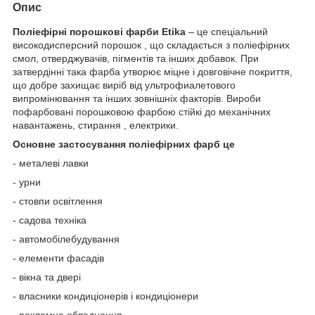
Опис
Поліефірні порошкові фарби Etika
– це спеціальний
високодисперсний порошок , що складається з поліефірних
смол, отверджувачів, пігментів та інших добавок. При
затвердінні така фарба утворює міцне і довговічне покриття,
що добре захищає виріб від ультрофиалетового
випромінювання та інших зовнішніх факторів. Вироби
пофарбовані порошковою фарбою стійкі до механічних
навантажень, стирання , електрики.
Основне застосування поліефірних фарб це
- металеві лавки
- урни
- стовпи освітлення
- садова техніка
- автомобілебудування
- елементи фасадів
- вікна та двері
- власники кондиціонерів і кондиціонери
- рекламне обладнання