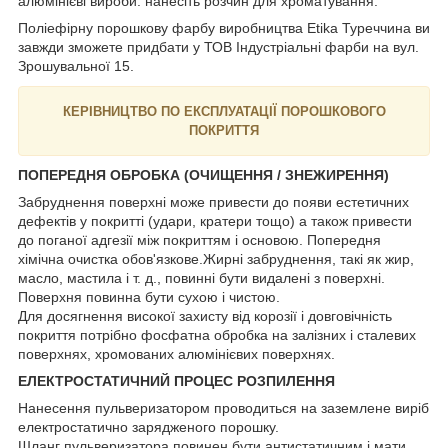
алюмінієві вироби: нанесіть розчин для хроматування.
Поліефірну порошкову фарбу виробництва Etika Туреччина ви
завжди зможете придбати у ТОВ Індустріальні фарби на вул.
Зрошувальної 15.
КЕРІВНИЦТВО ПО ЕКСПЛУАТАЦІЇ ПОРОШКОВОГО
ПОКРИТТЯ
ПОПЕРЕДНЯ ОБРОБКА (ОЧИЩЕННЯ / ЗНЕЖИРЕННЯ)
Забруднення поверхні може привести до появи естетичних
дефектів у покритті (удари, кратери тощо) а також привести
до поганої адгезії між покриттям і основою. Попередня
хімічна очистка обов'язкове.Жирні забруднення, такі як жир,
масло, мастила і т. д., повинні бути видалені з поверхні.
Поверхня повинна бути сухою і чистою.
Для досягнення високої захисту від корозії і довговічність
покриття потрібно фосфатна обробка на залізних і сталевих
поверхнях, хромованих алюмінієвих поверхнях.
ЕЛЕКТРОСТАТИЧНИЙ ПРОЦЕС РОЗПИЛЕННЯ
Нанесення пульверизатором проводиться на заземлене виріб
електростатично зарядженого порошку.
Шланг пульверизатора повинен бути антистатичним і мати