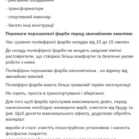
- трансформатори
- спортивний інвентар
- багато інші конструкції
Переваги порошкової фарби перед звичайними емалями
Час сушіння поліефірної фарби складає від 10 до 15 хвилин.
До складу поліефірної фарби не входять шкідливі хімічні
растоврители, що створює більш комфортні та безпечні умови
роботи з ними.
Поліефірна порошкова фарба економічніша , на відміну від
звичайних емалей.
Поліефірні фарби мають більш тривалий термін експлуатації.
Не горить, проста в транспортуванні і зберіганні.
Для того щоб фарба прослужив максимально довго, перед
нанесенням необхідно знежирити виріб, очистити від бруду та
іржі. Щоб досягти максимального ефекту, додатково обробіть
матеріал:
вироби зі сталі: очистіть піскоструйною установкою і нанесіть
фосфатне покриття;