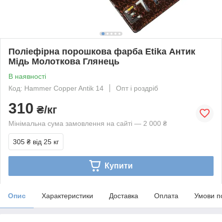
Поліефірна порошкова фарба Etika Антик
Мідь Молоткова Глянець
В наявності
Код: Hammer Copper Antik 14
Опт і роздріб
310
₴/кг
Мінімальна сума замовлення на сайті — 2 000 ₴
305 ₴
від 25 кг
Купити
Опис
Характеристики
Доставка
Оплата
Умови п