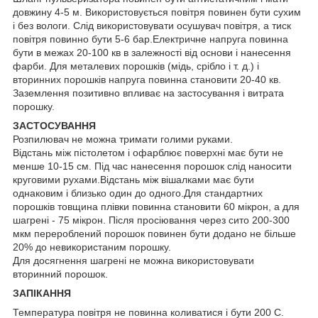
довжину 4-5 м. Використовується повітря повинен бути сухим
і без вологи. Слід використовувати осушувач повітря, а тиск
повітря повинно бути 5-6 бар.Електричне напруга повинна
бути в межах 20-100 кв в залежності від основи і нанесення
фарби. Для металевих порошків (мідь, срібло і т. д.) і
вторинних порошків напруга повинна становити 20-40 кв.
Заземлення позитивно впливає на застосування і витрата
порошку.
ЗАСТОСУВАННЯ
Розпилювач не можна тримати голими руками.
Відстань між пістолетом і офарблює поверхні має бути не
менше 10-15 см. Під час нанесення порошок слід наносити
круговими рухами.Відстань між вішалками має бути
однаковим і близько один до одного.Для стандартних
порошків товщина плівки повинна становити 60 мікрон, а для
шагрені - 75 мікрон. Після просіювання через сито 200-300
мкм перероблений порошок повинен бути додано не більше
20% до невикористаним порошку.
Для досягнення шагрені не можна використовувати
вторинний порошок.
ЗАПІКАННЯ
Температура повітря не повинна коливатися і бути 200 С.