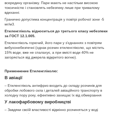
всередину організму. Пари мають не настільки високою
токсичністю і становлять небезпеку лише при тривалому
вдиханні.
Гранично допустима концентрація у повітрі робочої зони -5
мг/м3.
Етиленгліколь відноситься до третього класу небезпеки
за ГОСТ 12.1.005.
Етиленгліколь горючий, його пари у з'єднаннях з повітрям
вибухонебезпечні (однак розчин етиленгліколю, що містить
15% води, вже не спалахує, а при вмісті води 40% не
загоряється від джерела відкритого вогню).
Применнение Етиленгліколю:
В авіації
– Етиленгліколь антифриз входить до складу розчинів для
обробки лобового скла і деталей авіаційного транспорту в
холодну пору року, ефективно захищає їх від обмерзання
У лакофарбовому виробництві
– Завдяки своїй властивості відмінно розчиняться у воді