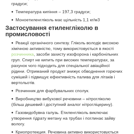
градуси;
Температура кипіння – 197,3 градуси;
Моноетиленгліколь має щільність 1,1 кг/м3
Застосування етиленгліколю в
промисловості
Реакції органічного синтезу. Гліколь володіє високою
хімічною активністю, тому використовується в якості
розчинника
, засоби захисту изофорона і карбонільних
груп. Спирт не кипить при високих температурах, за
рахунок чого підходить для спеціальної авіаційної
рідини. Отриманий продукт знижує обводнення горючих
сумішей і підвищує ефективність палива для літаків і
вертольотів.
Розчинник для фарбувальних сполук.
Виробництво вибухової речовини – нітрогліколю
(більш дешевий і доступний аналог нітрогліцерину).
Газовидобувна галузь. Етиленгліколь виключає
утворення гідрату метану на трубах і поглинає зайву
вологу.
Криопротекция. Речовина активно використовується