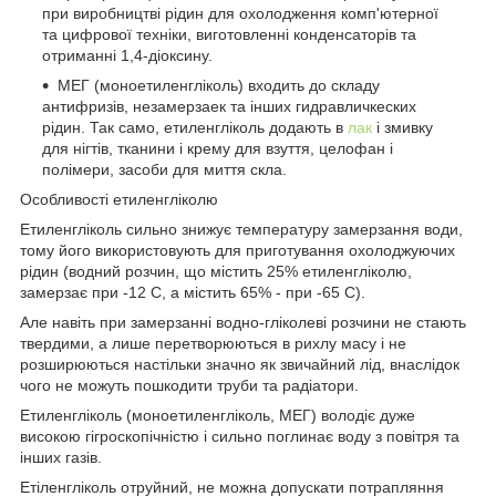
при виробництві рідин для охолодження комп'ютерної
та цифрової техніки, виготовленні конденсаторів та
отриманні 1,4-діоксину.
МЕГ (моноетиленгліколь) входить до складу
антифризів, незамерзаек та інших гидравличкеских
рідин. Так само, етиленгліколь додають в
лак
і змивку
для нігтів, тканини і крему для взуття, целофан і
полімери, засоби для миття скла.
Особливості етиленгліколю
Етиленгліколь сильно знижує температуру замерзання води,
тому його використовують для приготування охолоджуючих
рідин (водний розчин, що містить 25% етиленгліколю,
замерзає при -12 С, а містить 65% - при -65 С).
Але навіть при замерзанні водно-гліколеві розчини не стають
твердими, а лише перетворюються в рихлу масу і не
розширюються настільки значно як звичайний лід, внаслідок
чого не можуть пошкодити труби та радіатори.
Етиленгліколь (моноетиленгліколь, МЕГ) володіє дуже
високою гігроскопічністю і сильно поглинає воду з повітря та
інших газів.
Етіленгліколь отруйний, не можна допускати потрапляння