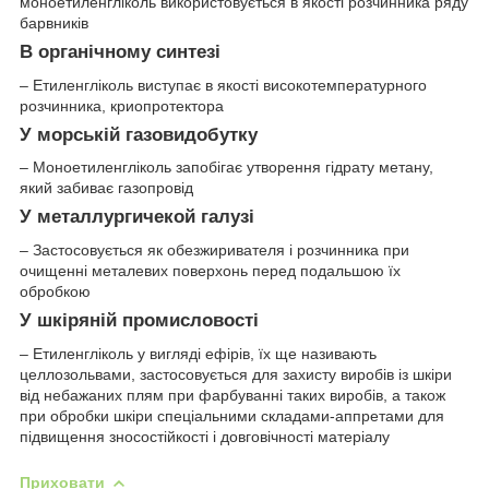
моноетиленгліколь використовується в якості розчинника ряду
барвників
В органічному синтезі
– Етиленгліколь виступає в якості високотемпературного
розчинника, криопротектора
У морській газовидобутку
– Моноетиленгліколь запобігає утворення гідрату метану,
який забиває газопровід
У металлургичекой галузі
– Застосовується як обезжиривателя і розчинника при
очищенні металевих поверхонь перед подальшою їх
обробкою
У шкіряній промисловості
– Етиленгліколь у вигляді ефірів, їх ще називають
целлозольвами, застосовується для захисту виробів із шкіри
від небажаних плям при фарбуванні таких виробів, а також
при обробки шкіри спеціальними складами-аппретами для
підвищення зносостійкості і довговічності матеріалу
Приховати