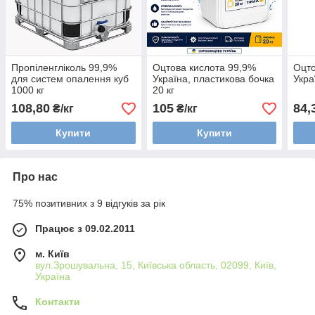
Пропіленгліколь 99,9%
Оцтова кислота 99,9%
Оцто
для систем опалення куб
Україна, пластикова бочка
Укра
1000 кг
20 кг
108,80
105
84,
₴/кг
₴/кг
Купити
Купити
Про нас
75% позитивних з 9 відгуків за рік
Працює з 09.02.2011
м. Київ
вул.Зрошувальна, 15, Київська область, 02099, Київ,
Україна
Контакти