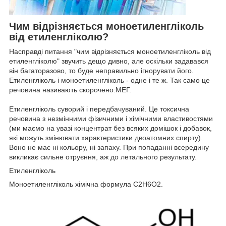
Чим відрізняється моноетиленгліколь
від етиленгліколю?
Насправді питання "чим відрізняється моноетиленгліколь від
етиленгліколю" звучить дещо дивно, але оскільки задавався
він багаторазово, то буде неправильно ігнорувати його.
Етиленгліколь і моноетиленгліколь - одне і те ж. Так само це
речовина називають скорочено:МЕГ.
Етиленгліколь суворий і передбачуваний. Це токсична
речовина з незмінними фізичними і хімічними властивостями
(ми маємо на увазі концентрат без всяких домішок і добавок,
які можуть змінювати характеристики двоатомних спирту).
Воно не має ні кольору, ні запаху. При попаданні всередину
викликає сильне отруєння, аж до летального результату.
Етиленгліколь
Моноетиленгліколь хімічна формула С2Н6О2.