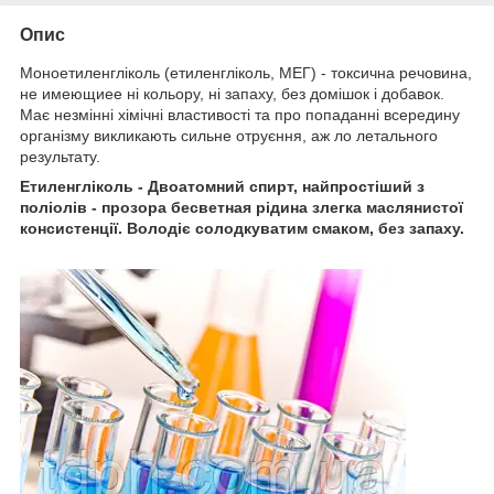
Опис
Моноетиленгліколь (етиленгліколь, МЕГ) - токсична речовина,
не имеющиее ні кольору, ні запаху, без домішок і добавок.
Має незмінні хімічні властивості та про попаданні всередину
організму викликають сильне отруєння, аж ло летального
результату.
Етиленгліколь - Двоатомний спирт, найпростіший з
поліолів - прозора бесветная рідина злегка маслянистої
консистенції. Володіє солодкуватим смаком, без запаху.