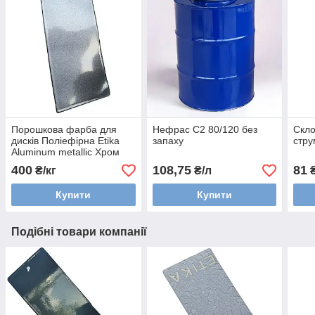
Порошкова фарба для
Нефрас С2 80/120 без
Скло
дисків Поліефірна Etika
запаху
стру
Aluminum metallic Хром
металік
400
108,75
81
₴/кг
₴/л
₴
Купити
Купити
Подібні товари компанії