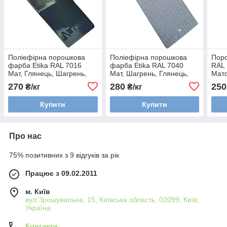
Поліефірна порошкова
Поліефірна порошкова
Поро
фарба Etika RAL 7016
фарба Etika RAL 7040
RAL 
Мат, Глянець, Шагрень,
Мат, Шагрень, Глянець,
Мато
Текстура
Текстура
Шаг
270
280
250
₴/кг
₴/кг
Купити
Купити
Про нас
75% позитивних з 9 відгуків за рік
Працює з 09.02.2011
м. Київ
вул.Зрошувальна, 15, Київська область, 02099, Київ,
Україна
Контакти