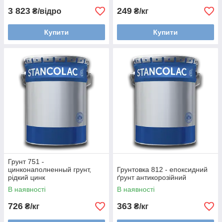
3 823
249
₴/відро
₴/кг
Купити
Купити
Грунт 751 -
цинконаполненный грунт,
Грунтовка 812 - епоксидний
рідкий цинк
ґрунт антикорозійний
В наявності
В наявності
726
363
₴/кг
₴/кг