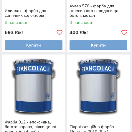
Хувер 576 - фарба для
Илиолак - фарба для
агресивного середовища,
сонячних колекторів
бетон, метал
В наявності
В наявності
693
400
₴/кг
₴/кг
Купити
Купити
Фарба 912 - епоксидна,
багатошарова, підвищеної
Гідроізоляційна фарба
жорсткості фарба
Монолак 2010 (9 л.)