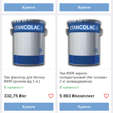
Купити
Купити
Лак 8008 акрило-
Лак фіксатор для бетону
поліуретановий (4кг основа+
В490 (розлив від 1 кг.)
2 кг затверджувача)
В наявності
В наявності
332,75
5 863
₴/кг
₴/комплект
Купити
Купити