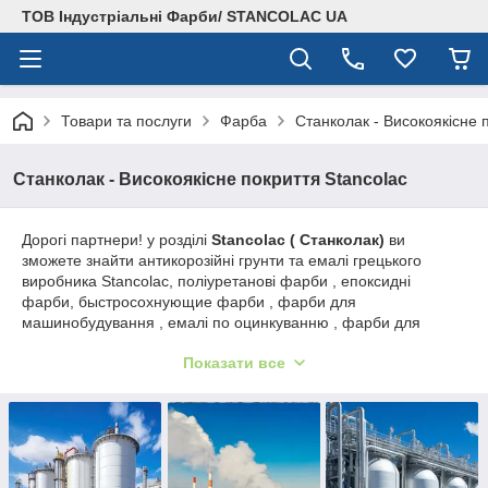
ТОВ Індустріальні Фарби/ STANCOLAC UA
Товари та послуги
Фарба
Станколак - Високоякісне 
Станколак - Високоякісне покриття Stancolac
Дорогі партнери! у розділі
Stancolac ( Станколак)
ви
зможете знайти антикорозійні грунти та емалі грецького
виробника Stancolac, поліуретанові фарби , епоксидні
фарби, быстросохнующие фарби , фарби для
машинобудування , емалі по оцинкуванню , фарби для
суднобудування ,термостійка фарба, фарба для військової
Показати все
техніки, хімстійки фарби, фарби для верстатів та
обладнання, фарби для цистерн і бензовозів, молоткові
фарби,фарби для харчопрому і фарби інших призначень,
Продукція компанії
Stancolac ( Станколак)
відрізняється
високою якістю і тривалим терміном експлуатації , системи
покриттів фарб Stancolac можуть експлуатуватися від 5 до 15