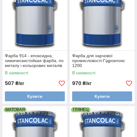
Фарба 914 - епоксидна,
Фарба для харчової
химическистойкая фарба, по
промисловості-Гідроепокс
металу і кольорових металів
1200
В наявності
В наявності
507
970
₴/кг
₴/кг
Купити
Купити
МАТОВАЯ
ГЛЯНЕЦ