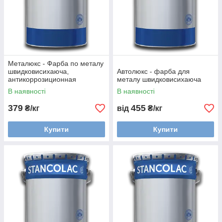
Металюкс - Фарба по металу
швидковисихаюча,
Автолюкс - фарба для
антикоррозиционная
металу швидковисихаюча
В наявності
В наявності
379
455
₴/кг
від
₴/кг
Купити
Купити