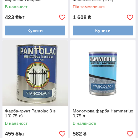
В наявності
Під замовлення
423
1 608
₴/кг
₴
Купити
Купити
Фарба-грунт Pantolac 3 в
Молоткова фарба Hammerlux
1(0,75 л)
0,75 л
В наявності
В наявності
455
582
₴/кг
₴