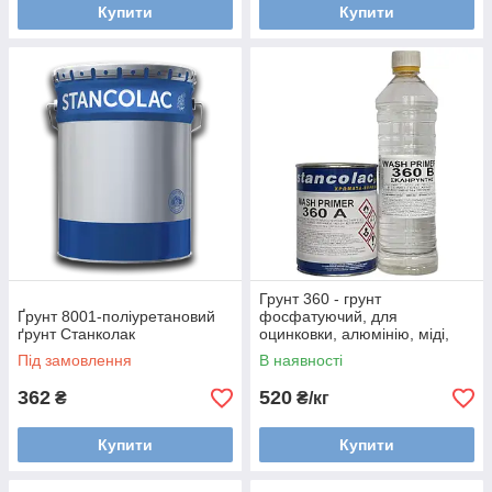
Купити
Купити
Грунт 360 - грунт
Ґрунт 8001-поліуретановий
фосфатуючий, для
ґрунт Станколак
оцинковки, алюмінію, міді,
легких сплавів
Під замовлення
В наявності
362
520
₴
₴/кг
Купити
Купити