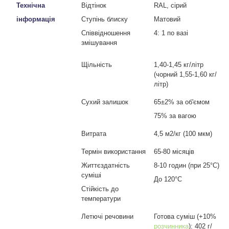
Технічна
Відтінок
RAL
, сірий
інформація
Ступінь блиску
Матовий
Співвідношення
4: 1 по вазі
змішування
Щільність
1,40-1,45 кг/літр
(чорний 1,55-1,60 кг/
літр)
Сухий залишок
65
±
2
%
за об'ємом
75% за вагою
Витрата
4,5 м
2
/
кг (100 мкм)
Термін використання
65-80 місяців
Життєздатність
8-10 годин (при 25°С)
суміші
До 120°С
Стійкість до
температури
Летючі речовини
Готова суміш (+10%
розчинника
): 402 г/