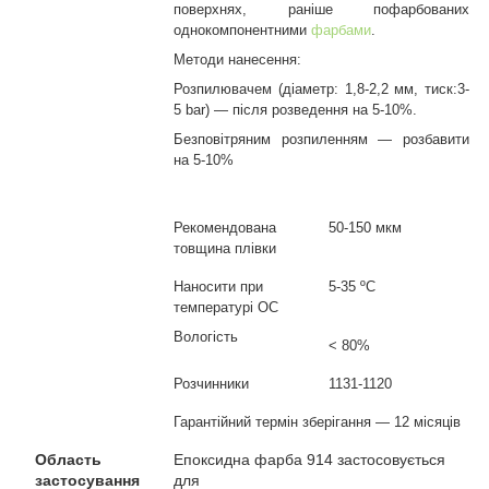
поверхнях, раніше пофарбованих
однокомпонентними
фарбами
.
Методи нанесення:
Розпилювачем (діаметр: 1,8-2,2
мм
, тиск:3-
5
bar
) ― після розведення на 5-10%.
Безповітряним розпиленням ― розбавити
на 5-10%
Рекомендована
50
-
150 мкм
товщина плівки
Наносити при
5
-35 º
C
температурі ОС
Вологість
< 80%
Розчинники
1131
-1120
Гарантійний термін зберігання ― 12 місяців
Область
Епоксидна фарба 914 застосовується
застосування
для