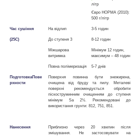
літр
Євро НОРМА (2010):
500 г/літр
Час сушіння
На відлип
3-5 годин
(25C)
До ступеня 3
8-12 годин
Міжшарова
Мінімум 12 годин,
витримка
максимум – 48 годин
Повна полімеризація
5-7 днів
ПодготовкаПове
Поверхня повинна бути знежирена,
рхности
очищена від бруду та пилу. Металеві
поверхні рекомендується обробити
піскоструминним очищенням до ступеня
мінімум
Sa
2½. Рекомендовані до
використання грунти: 812, 751, 851.
Нанесення
Приблизно через 20 хвилин після
змішування. Не застосовувати на