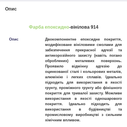
Опис
Фарба епоксидно
-вінілова 914
Опис
Двокомпонентне епоксидне покриття,
модифіковане вініловими смолами для
забезпечення прекрасної адгезії та
антикорозійного захисту (навіть погано
оброблених) металевих поверхонь.
Проявило відмінну адгезію до
оцинкованої сталі і кольорових металів,
алюмінію і легких сплавів. Ідеально
підходить для використання в якості
грунту, проміжного грунту або фінішного
покриття для тривалої захисту. Можливе
використання в якості одношарового
покриття. Ідеально підходить для
використання в будівництві та
промисловому виробництві з сильним
хімічним впливом.