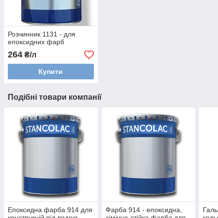
Розчинник 1131 - для
епоксидних фарб
264
₴/л
Купити
Подібні товари компанії
Епоксидна фарба 914 для
Фарба 914 - епоксидна,
Галь
конструкцій під водою
хімічно-стійка фарба для
коль