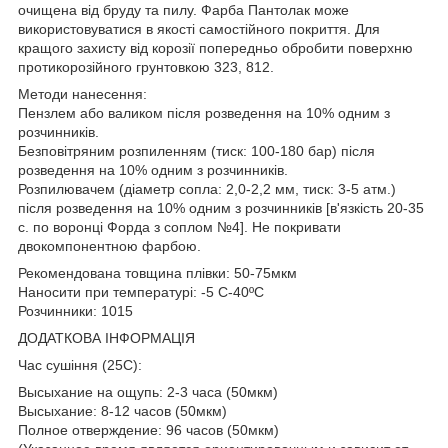
очищена від бруду та пилу. Фарба Пантолак може
використовуватися в якості самостійного покриття. Для
кращого захисту від корозії попередньо обробити поверхню
протикорозійного грунтовкою 323, 812.
Методи нанесення:
Пензлем або валиком після розведення на 10% одним з
розчинників.
Безповітряним розпиленням (тиск: 100-180 бар) після
розведення на 10% одним з розчинників.
Розпилювачем (діаметр сопла: 2,0-2,2 мм, тиск: 3-5 атм.)
після розведення на 10% одним з розчинників [в'язкість 20-35
с. по воронці Форда з соплом №4]. Не покривати
двокомпонентною фарбою.
Рекомендована товщина плівки: 50-75мкм
Наносити при температурі: -5 C-40ºC
Розчинники: 1015
ДОДАТКОВА ІНФОРМАЦІЯ
Час сушіння (25C):
Высыхание на ощупь: 2-3 часа (50мкм)
Высыхание: 8-12 часов (50мкм)
Полное отверждение: 96 часов (50мкм)