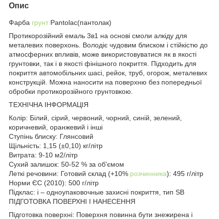
Опис
Фарба
грунт
Pantolac(пантолак)
Протикорозійний емаль 3в1 на основі смоли алкіду для
металевих поверхонь. Володіє чудовим блиском і стійкістю до
атмосферних впливів, може використовуватися як в якості
грунтовки, так і в якості фінішного покриття. Підходить для
покриття автомобільних шасі, рейок, труб, огорож, металевих
конструкцій. Можна наносити на поверхню без попередньої
обробки протикорозійного грунтовкою.
ТЕХНІЧНА ІНФОРМАЦІЯ
Колір: Білий, сірий, червоний, чорний, синій, зелений,
коричневий, оранжевий і інші
Ступінь блиску: Глянсовий
Щільність: 1,15 (±0,10) кг/літр
Витрата: 9-10 м2/літр
Сухий залишок: 50-52 % за об'ємом
Леткі речовини: Готовий склад (+10%
розчинника
): 495 г/літр
Норми ЄС (2010): 500 г/літр
Підклас: i – одноупаковочные захисні покриття, тип SB
ПІДГОТОВКА ПОВЕРХНІ І НАНЕСЕННЯ
Підготовка поверхні: Поверхня повинна бути знежирена і