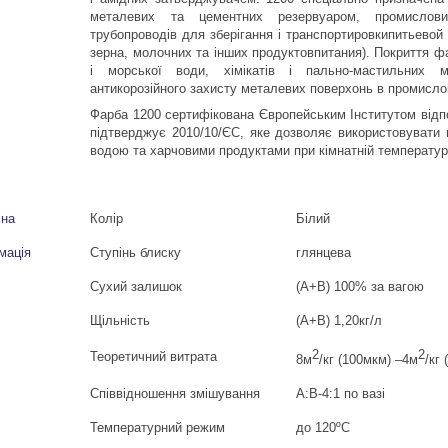
металевих та цементних резервуаром, промислови
трубопроводів для зберігання і транспортировкипитьевой в
зерна, молочних та інших продуктовпитания). Покриття фа
і морської води, хімікатів і пально-мастильних м
антикорозійного захисту металевих поверхонь в промисл
Фарба 1200 сертифікована Європейським Інститутом відп
підтверджує 2010/10/ЄС, яке дозволяє використовувати 
водою та харчовими продуктами при кімнатній температур
чна
Колір
Білий
мація
Ступінь блиску
глянцева
Сухий залишок
(
Α
+
Β
) 100%
за вагою
Щільність
(
Α
+B) 1,20
кг
/
л
2
2
Теоретичний витрата
8м
/кг (100мкм) –4м
/кг
Співвідношення змішування
Α
:
Β
-4:1
по вазі
Температурний режим
до
120ºC