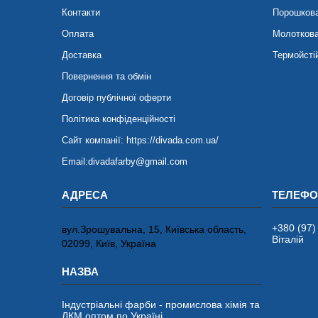
Контакти
Порошков
Оплата
Молотков
Доставка
Термойсті
Повернення та обмін
Договір публічної оферти
Політика конфіденційності
Сайт компанії: https://divada.com.ua/
Email:divadafarby@gmail.com
+380 (97)
вул.Зрошувальна, 15, Київська область,
Віталій
02099, Київ, Україна
Індустріальні фарби - промислова хімія та
ЛКМ оптом по Україні