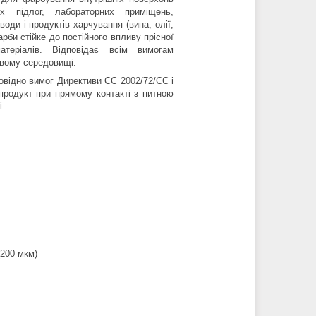
х підлог, лабораторних приміщень,
оди і продуктів харчування (вина, олії,
рби стійке до постійного впливу прісної
атеріалів. Відповідає всім вимогам
овому середовищі.
овідно вимог Директиви ЄС 2002/72/ЄС і
продукт при прямому контакті з питною
і.
 (200 мкм)