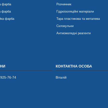
а фарба
Розчинник
а фарба
Гідроізоляційні матеріали
йка фарба
Тара пластикова та металева
Склокульки
Антиожеледні реагенти
 925-76-74
Віталій