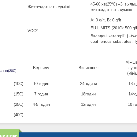
45-60 хв(25º
C
) –Зі збіл
Життєздатність суміші
життєздатність суміші
Α
: 0 g/lt,
Β
: 0 g/lt
EU LIMITS (2010): 500 g/l
VOC*
Вкладені категорії
:
j
–
tw
coat ferrous substrates,
T
Міжша
Від пилу
Висихання
суші
ання
(20C)
(
міні
(10C)
10
годин
24
години
18
го
(15C)
7
годин
18
годин
14
го
(25C)
4-5
годин
12
годин
10
г
(40C)
еристики