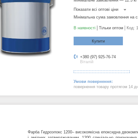
Мінімальне замовлення — 12.5 кг
Показати всі оптові ціни
Мінімальна сума замовлення на с
В наявності
Тільки оптом
Код:
Купити
+380 (97) 925-76-74
Віталій
повернення товару протягом 14 д
Фарба Гидроэпокс 1200– високоякісна епоксидна двоком
і амідних затверджувачем. 1200 спеціально призначена