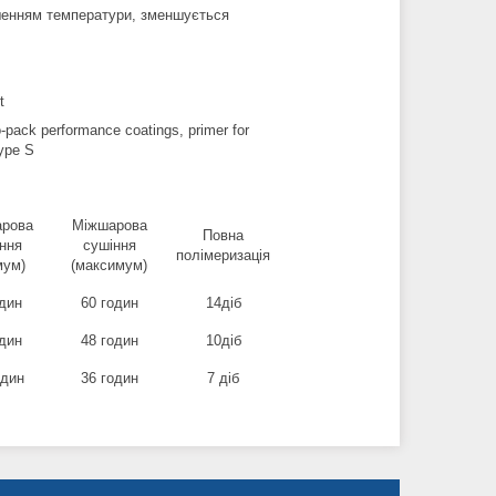
ьшенням температури, зменшується
t
o-pack performance coatings
, primer for
ype S
рова
Міжшарова
Повна
ння
сушіння
полімеризація
мум
)
(
максимум
)
дин
60
годин
14
діб
дин
48
годин
10
діб
один
36
годин
7
діб