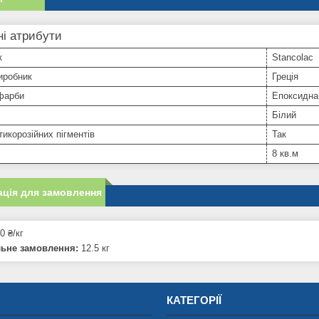
і атрибути
к
Stancolac
иробник
Греція
фарби
Епоксидна
Білий
тикорозійних пігментів
Так
8 кв.м
ція для замовлення
0 ₴/кг
льне замовлення:
12.5 кг
КАТЕГОРІЇ