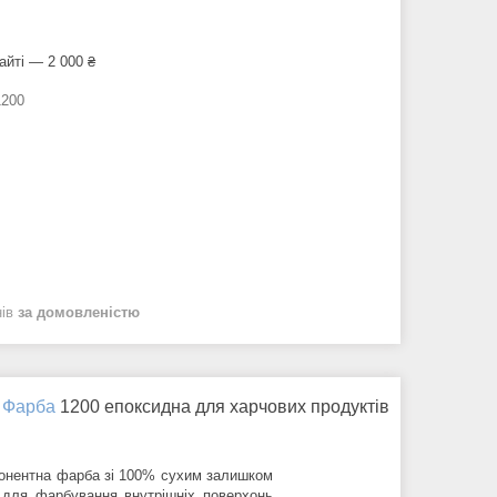
айті — 2 000 ₴
1200
нів
за домовленістю
Фарба
1200 епоксидна для харчових продуктів
понентна фарба зі 100% сухим залишком
 для фарбування внутрішніх поверхонь