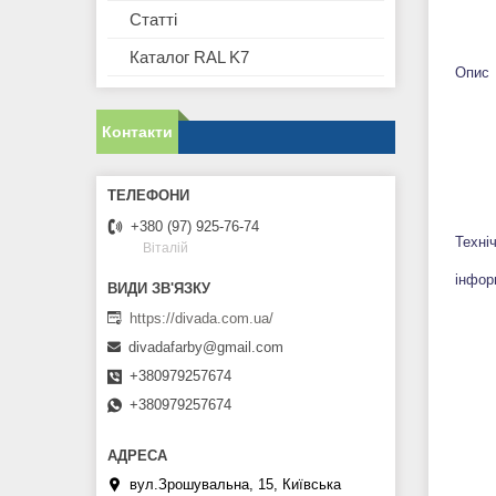
Статті
Каталог RAL K7
Опис
Контакти
+380 (97) 925-76-74
Техні
Віталій
інфор
https://divada.com.ua/
divadafarby@gmail.com
+380979257674
+380979257674
вул.Зрошувальна, 15, Київська