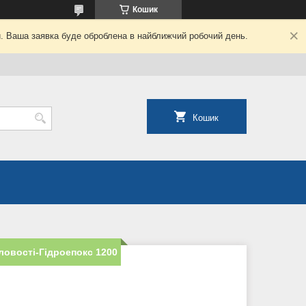
Кошик
й. Ваша заявка буде оброблена в найближчий робочий день.
Кошик
овості-Гідроепокс 1200