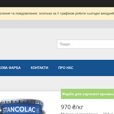
лення та повідомлення, оскільки за її графіком роботи сьогодні вихідни
ОВА ФАРБА
КОНТАКТИ
ПРО НАС
Фарба для харчової промисл
970 ₴/кг