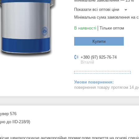
Мінімальне замовлення — 25 кг
Показати всі оптові ціни
Мінімальна сума замовлення на с
В наявності
Тільки оптом
Купити
+380 (97) 925-76-74
Віталій
повернення товару протягом 14 д
увер 576
дно до IID-218/9)
кісне швидкосохнуче антикорозійне промислове покриття на основі спеці