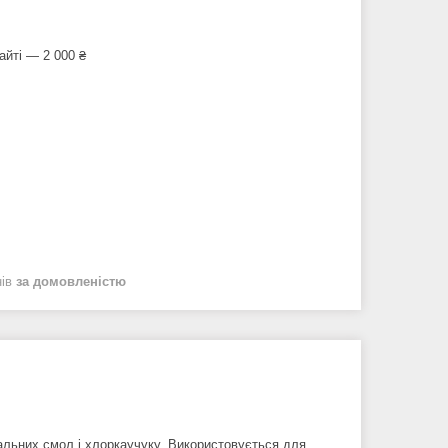
айті — 2 000 ₴
нів
за домовленістю
альних смол і хлоркаучуку. Використовується для