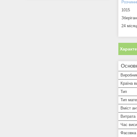
Розчинн
1015
Зберіга
24 місяц
Характ
Основн
Виробни
Країна в
Тип
Тип мате
Вміст ан
Витрата
Час вис
Фасовка