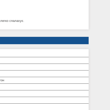
 легко спалахує.
тон