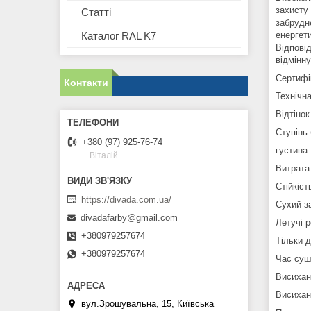
захисту
Статті
забрудн
енергети
Каталог RAL K7
Відпові
відмінн
Сертифі
Контакти
Технічн
Відтіно
Ступінь
+380 (97) 925-76-74
густина 
Віталій
Витрата 
Стійкіс
https://divada.com.ua/
Сухий з
divadafarby@gmail.com
Летучі 
+380979257674
Тільки 
+380979257674
Час суш
Висихан
Висихан
вул.Зрошувальна, 15, Київська