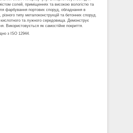
містом солей, приміщеннях та високою вологістю та
для фарбування портових споруд, обладнання в
, різного типу металоконструкцій та бетонних споруд.
, кислотного та лужного середовища. Демонструє
ня. Використовується як самостійне покриття.
дно з ISO 12944.