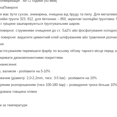
олімеризація 48-72 години (50 мкм)
вкаПоверхні
я має бути сухою, знежирена, очищена від бруду та пилу. Для металев
зійні ґрунти 323, 812, для бетонних – 850, акрилові ізоляційні ґрунтовк
сі тріщини зашпаровуються ґрунтувальним шаром.
 поверхні: струменеве очищення до ст. Sa2½ або фосфатування холоднока
 поверхня: видалити цементний клей шліфуванням або травлення розчино
ня
астосуванням перемішати фарбу по всьому об'єму тарного місця перед з
окривати двокомпонентними покриттями.
нанесення:
, валиком - розбавити на 5-10%
ачем (діаметр: 2,0-2,2mm, тиск: 3-5 bar) - розбавити на 10%
тряним розпорошенням (тиск 100-180 бар) – розведення трохи більше 10
дована товщина плівки
и за температури