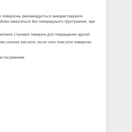
их поверхонь рекомендується використовувати
и. Може наноситься без попереднього ґрунтування, при
таної сталевої поверхні для покращення адгезії.
м соляної кислоти, після чого очистити поверхню.
астосуванням.
%