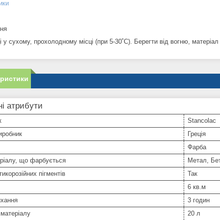
ики
ння
і у сухому, прохолодному місці (при 5-30˚C). Берегти від вогню, матеріал
еристики
і атрибути
к
Stancolac
иробник
Греція
Фарба
ріалу, що фарбується
Метал, Бе
тикорозійних пігментів
Так
6 кв.м
ихання
3 годин
 матеріалу
20 л