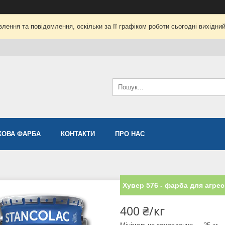
лення та повідомлення, оскільки за її графіком роботи сьогодні вихідни
ОВА ФАРБА
КОНТАКТИ
ПРО НАС
Хувер 576 - фарба для агре
400 ₴/кг