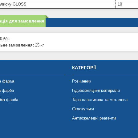
 блиску GLOSS
10
ція для замовлення
0 ₴/кг
льне замовлення:
25 кг
КАТЕГОРІЇ
а фарба
Розчинник
а фарба
Гідроізоляційні матеріали
йка фарба
Тара пластикова та металева
Склокульки
Антиожеледні реагенти