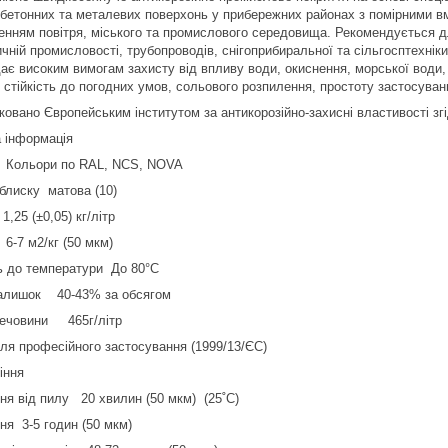
 бетонних та металевих поверхонь у прибережних районах з помірними в
енням повітря, міського та промислового середовища. Рекомендується 
чній промисловості, трубопроводів, снігоприбиральної та сільгосптехніки
дає високим вимогам захисту від впливу води, окиснення, морської води
у стійкість до погодних умов, сольового розпилення, простоту застосуван
ковано Європейським інститутом за антикорозійно-захисні властивості згі
а інформація
к Кольори по RAL, NCS, NOVA
 блиску матова (10)
1,25 (±0,05) кг/літр
6-7 м2/кг (50 мкм)
ть до температури До 80°С
алишок 40-43% за обсягом
речовини 465г/літр
для професійного застосування (1999/13/ЄС)
іння
ня від пилу 20 хвилин (50 мкм) (25˚C)
ня 3-5 годин (50 мкм)