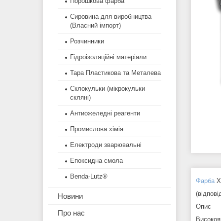
Порошкова фарба
Сировина для виробництва
(Власний імпорт)
Розчинники
Гідроізоляційні матеріали
Тара Пластикова та Металева
Склокульки (мікрокульки
скляні)
Антиожеледні реагенти
Промислова хімія
Електроди зварювальні
Епоксидна смола
Benda-Lutz®
Фарба
Х
(відпові
Новини
Опис
Про нас
Високоя