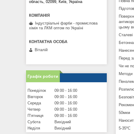
Повна п
область, 02099, Київ, Україна
Підгото
Поверхн
антикоро
Індустріальні фарби - промислова
цьому в
хімія та ЛКМ оптом по Україні
Сталеві
Бетонна
Віталій
Нанесен
Перед з
Чи не п
Методи 
Графік роботи
Пензлем
Розпилюв
Понеділок
09:00
16:00
Вівторок
09:00
16:00
Безпові
Середа
09:00
16:00
Рекомен
Четвер
09:00
16:00
50мкм
Пʼятниця
09:00
16:00
Наносит
Субота
Вихідний
5-35ºC
Неділя
Вихідний