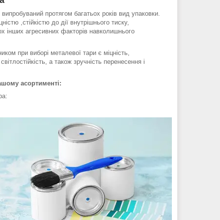
а
 випробуваний протягом багатьох років вид упаковки.
ністю ,стійкістю до дії внутрішнього тиску,
ьох інших агресивних факторів навколишнього
иком при виборі металевої тари є міцність,
і світлостійкість, а також зручність перенесення і
ашому асортименті:
 тара: