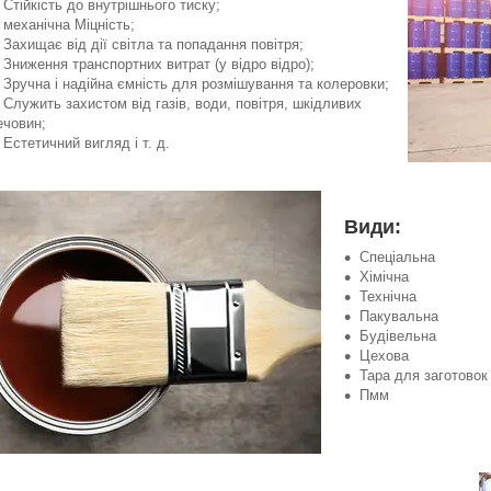
Стійкість до внутрішнього тиску;
механічна Міцність;
Захищає від дії світла та попадання повітря;
Зниження транспортних витрат (у відро відро);
Зручна і надійна ємність для розмішування та колеровки;
Служить захистом від газів, води, повітря, шкідливих
ечовин;
Естетичний вигляд і т. д.
Види:
Спеціальна
Хімічна
Технічна
Пакувальна
Будівельна
Цехова
Тара для заготовок
Пмм