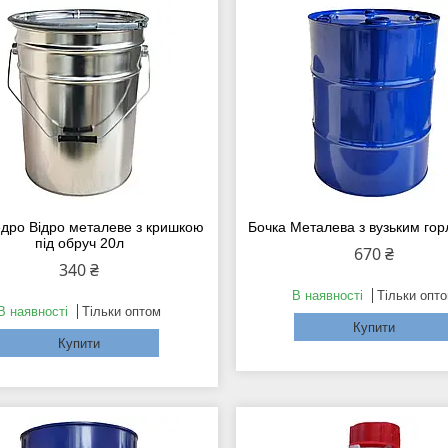
дро Відро металеве з кришкою
Бочка Металева з вузьким го
під обруч 20л
670 ₴
340 ₴
В наявності
Тільки опт
В наявності
Тільки оптом
Купити
Купити