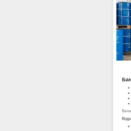
Бан
Вели
Відр