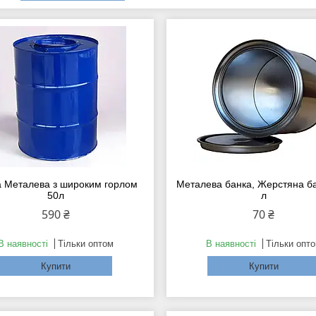
а Металева з широким горлом
Металева банка, Жерстяна ба
50л
л
590 ₴
70 ₴
В наявності
Тільки оптом
В наявності
Тільки опт
Купити
Купити