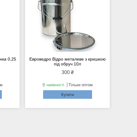
нка 0,25
Евроведро Відро металеве з кришкою
під обруч 10л
300 ₴
ом
В наявності
Тільки оптом
Купити