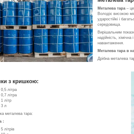
Металева тар
Металева тара
– це
Володіє високою міц
ударостійкі і багат
середовища.
Вирішальним показн
надійність, хімічна 
навантаження.
Металева тара в н
Дрібна металева
ки з кришкою:
0,5 літра
0,7 літра
1 літр
3 л
ка металева тара:
а :
5 літрів