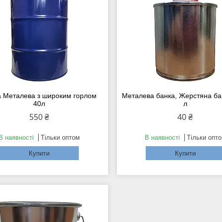
а Металева з широким горлом
Металева банка, Жерстяна ба
40л
л
550 ₴
40 ₴
В наявності
Тільки оптом
В наявності
Тільки опт
Купити
Купити