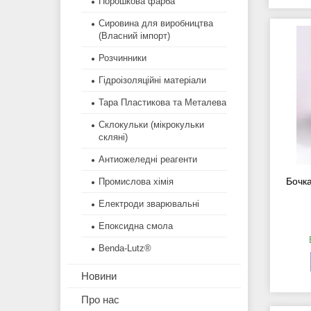
Порошкова фарба
Сировина для виробництва
(Власний імпорт)
Розчинники
Гідроізоляційні матеріали
Тара Пластикова та Металева
Склокульки (мікрокульки
скляні)
Антиожеледні реагенти
Бочк
Промислова хімія
Електроди зварювальні
Епоксидна смола
Benda-Lutz®
Новини
Про нас