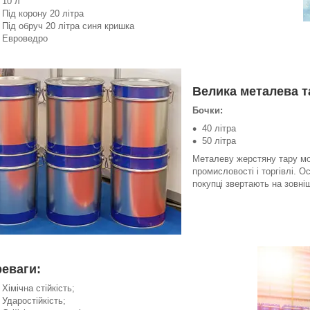
10 л
Під корону 20 літра
Під обруч 20 літра синя кришка
Евроведро
Велика металева т
Бочки
:
40 літра
50 літра
Металеву жерстяну тару мо
промисловості і торгівлі. О
покупці звертають на зовніш
еваги:
Хімічна стійкість;
Ударостійкість;