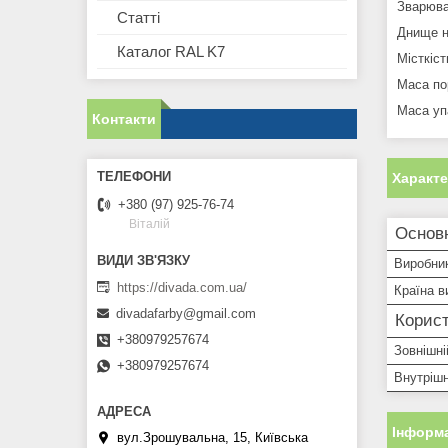
Зварюва
Статті
Днище н
Каталог RAL K7
Місткіс
Маса пор
Маса уп
Контакти
Характ
+380 (97) 925-76-74
Віталій
Основ
Виробни
https://divada.com.ua/
Країна в
divadafarby@gmail.com
Корист
+380979257674
Зовнішні
+380979257674
Внутрішн
Інформа
вул.Зрошувальна, 15, Київська