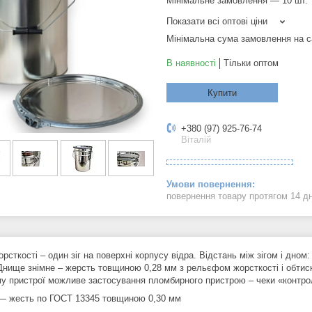
Мінімальне замовлення — 10 шт.
Показати всі оптові ціни
Мінімальна сума замовлення на с
В наявності
Тільки оптом
Купити
+380 (97) 925-76-74
Віталій
повернення товару протягом 14 д
рсткості – один зіг на поверхні корпусу відра. Відстань між зігом і дном
Днище знімне – жерсть товщиною 0,28 мм з рельєфом жорсткості і обтис
му пристрої можливе застосування пломбирного пристрою – чеки «контро
― жесть по ГОСТ 13345 товщиною 0,30 мм