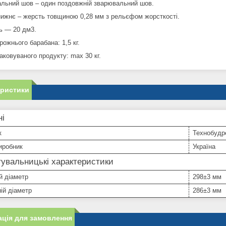
льний шов – один поздовжній зварювальний шов.
ижнє – жерсть товщиною 0,28 мм з рельєфом жорсткості.
ть ― 20 дм3.
ожнього барабана: 1,5 кг.
аковуваного продукту: max 30 кг.
еристики
ні
к
Технобудр
иробник
Україна
увальницькі характеристики
й діаметр
298±3 мм
ій діаметр
286±3 мм
ція для замовлення