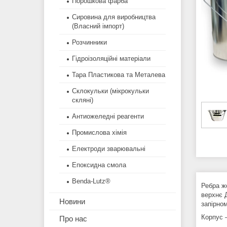
Порошкова фарба
Сировина для виробництва
(Власний імпорт)
Розчинники
Гідроізоляційні матеріали
Тара Пластикова та Металева
Склокульки (мікрокульки
скляні)
Антиожеледні реагенти
Промислова хімія
Електроди зварювальні
Епоксидна смола
Benda-Lutz®
Ребра жо
верхнє 
Новини
запірно
Корпус 
Про нас