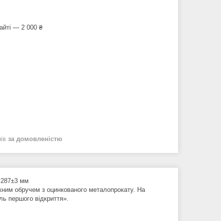
айті — 2 000 ₴
нів
за домовленістю
: 287±3 мм
кним обручем з оцинкованого металопрокату. На
ль першого відкриття».