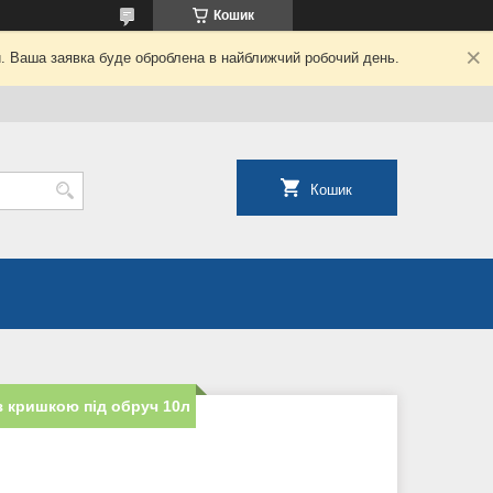
Кошик
й. Ваша заявка буде оброблена в найближчий робочий день.
Кошик
з кришкою під обруч 10л