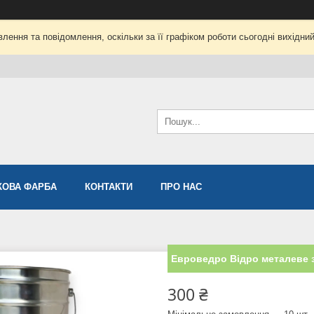
лення та повідомлення, оскільки за її графіком роботи сьогодні вихідни
ОВА ФАРБА
КОНТАКТИ
ПРО НАС
Евроведро Відро металеве 
300 ₴