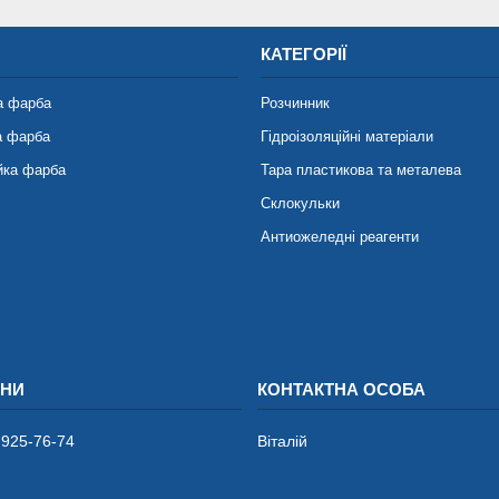
КАТЕГОРІЇ
а фарба
Розчинник
а фарба
Гідроізоляційні матеріали
йка фарба
Тара пластикова та металева
Склокульки
Антиожеледні реагенти
 925-76-74
Віталій