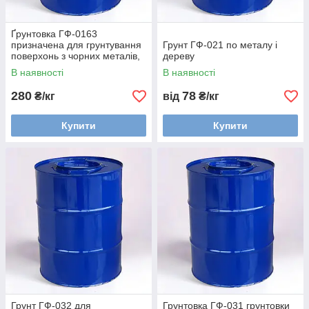
Ґрунтовка ГФ-0163
призначена для грунтування
Грунт ГФ-021 по металу і
поверхонь з чорних металів,
дереву
міді та її сплавів
В наявності
В наявності
280
78
₴/кг
від
₴/кг
Купити
Купити
Грунт ГФ-032 для
Грунтовка ГФ-031 грунтовки