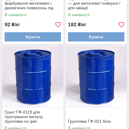
фарбування металевих і
— для металевої поверхні /
дерев'яних поверхонь під
для авіації
покриття
В наявності
В наявності
92
182
₴/кг
₴/кг
Купити
Купити
Грунт ГФ-0119 для
ґрунтування металу,
ґрунтовка по іржі
Грунтовка ГФ-021 біла
В наявності
В наявності