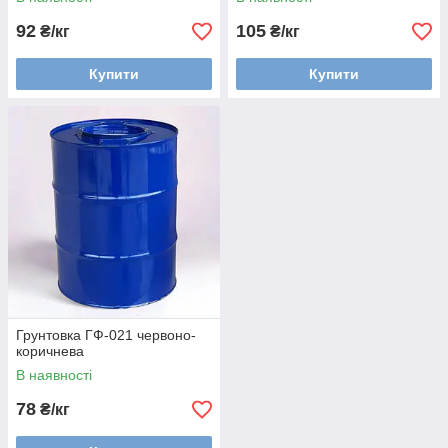
92
105
₴/кг
₴/кг
Купити
Купити
Грунтовка ГФ-021 червоно-
коричнева
В наявності
78
₴/кг