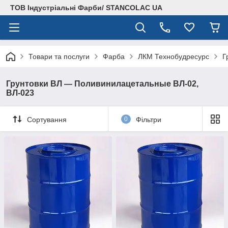
ТОВ Індустріальні Фарби/ STANCOLAC UA
Товари та послуги
Фарба
ЛКМ Технобудресурс
Г
Грунтовки ВЛ — Поливинилацетальные ВЛ-02,
ВЛ-023
Сортування
0
Фільтри