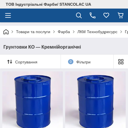
ТОВ Індустріальні Фарби/ STANCOLAC UA
Товари та послуги
Фарба
ЛКМ Технобудресурс
Г
Грунтовки КО — Кремнійорганічні
Сортування
0
Фільтри