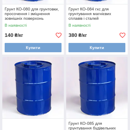
Грунт КО-080 для грунтовки,
Грунт КО-084 гхс для
просочення і зміцнення
грунтування магнієвих
зовнішніх поверхонь
сплавів і сталей
В наявності
В наявності
140
380
₴/кг
₴/кг
Купити
Купити
Грунт КО-085 для
грунтування будівельних