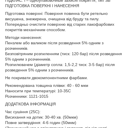
ПІДКЛАС: i – одноупаковочные захисні покриття, тип SB
ПІДГОТОВКА ПОВЕРХНІ І НАНЕСЕННЯ
Підготовка поверхні: Поверхня повинна бути ретельно
висушена, знежирена, очищена від бруду та пилу.
Попередньо очистити поверхню від старих лакофарбових
покриттів механічним способом.
Методи нанесення:
Пензлем або валиком після розведення 5% одним з
розчинників.
Безповітряним розпиленням (тиск: 120 бар) після розведення
5% одним з розчинників.
Розпилювачем (діаметр сопла: 1,5-2,2 тиск: 3-5 бар) після
розведення 5% одним з розчинників.
Не покривати двокомпонентними фарбами.
Рекомендована товщина плівки: 40 - 60 мкм
Наносити при температурі: 10-35C
Розчинники: 1121-1015
ДОДАТКОВА ІНФОРМАЦІЯ
Час сушіння (25C):
Висихання на дотик: 30-40 хв. (50мкм)
Повне затвердіння: 4-6 годин (50мкм)
(Зазначений час є орієнтовною і залежить від кількості