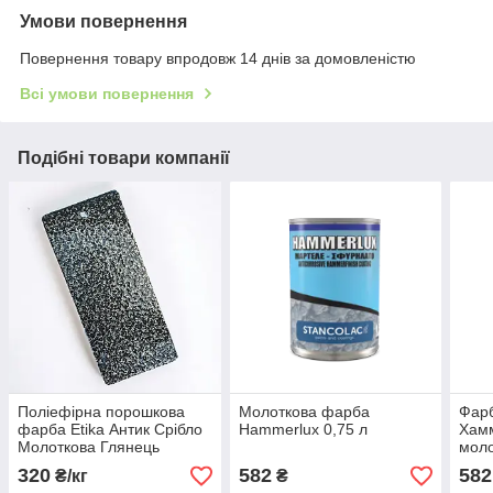
Умови повернення
Повернення товару впродовж 14 днів за домовленістю
Всі умови повернення
Подібні товари компанії
Поліефірна порошкова
Молоткова фарба
Фар
фарба Etika Антик Срібло
Hammerlux 0,75 л
Хам
Молоткова Глянець
моло
(0,7
320
582
582
₴/кг
₴