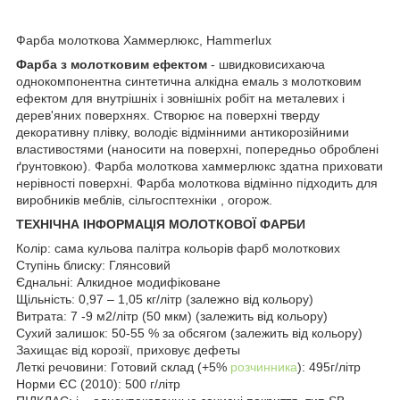
Фарба молоткова Хаммерлюкс, Hammerlux
Фарба з молотковим ефектом
- швидковисихаюча
однокомпонентна синтетична алкідна емаль з молотковим
ефектом для внутрішніх і зовнішніх робіт на металевих і
дерев'яних поверхнях. Створює на поверхні тверду
декоративну плівку, володіє відмінними антикорозійними
властивостями (наносити на поверхні, попередньо оброблені
ґрунтовкою). Фарба молоткова хаммерлюкс здатна приховати
нерівності поверхні. Фарба молоткова відмінно підходить для
виробників меблів, сільгосптехніки , огорож.
ТЕХНІЧНА ІНФОРМАЦІЯ МОЛОТКОВОЇ ФАРБИ
Колір: сама кульова палітра кольорів фарб молоткових
Ступінь блиску: Глянсовий
Єднальні: Алкидное модифіковане
Щільність: 0,97 – 1,05 кг/літр (залежно від кольору)
Витрата: 7 -9 м2/літр (50 мкм) (залежить від кольору)
Сухий залишок: 50-55 % за обсягом (залежить від кольору)
Захищає від корозії, приховує дефеты
Леткі речовини: Готовий склад (+5%
розчинника
): 495г/літр
Норми ЄС (2010): 500 г/літр