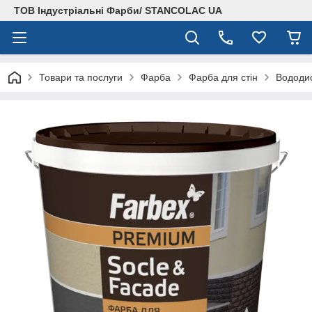
ТОВ Індустріальні Фарби/ STANCOLAC UA
Товари та послуги
Фарба
Фарба для стін
Вододис