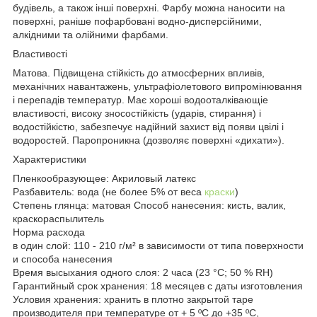
будівель, а також інші поверхні. Фарбу можна наносити на
поверхні, раніше пофарбовані водно-дисперсійними,
алкідними та олійними фарбами.
Властивості
Матова. Підвищена стійкість до атмосферних впливів,
механічних навантажень, ультрафіолетового випромінювання
і перепадів температур. Має хороші водооталківающіе
властивості, високу зносостійкість (ударів, стирання) і
водостійкістю, забезпечує надійний захист від появи цвілі і
водоростей. Паропроникна (дозволяє поверхні «дихати»).
Характеристики
Пленкообразующее: Акриловый латекс
Разбавитель: вода (не более 5% от веса
краски
)
Степень глянца: матовая Способ нанесения: кисть, валик,
краскораспылитель
Норма расхода
в один слой: 110 - 210 г/м² в зависимости от типа поверхности
и способа нанесения
Время высыхания одного слоя: 2 часа (23 °С; 50 % RH)
Гарантийный срок хранения: 18 месяцев с даты изготовления
Условия хранения: хранить в плотно закрытой таре
производителя при температуре от + 5 ºС до +35 ºС,