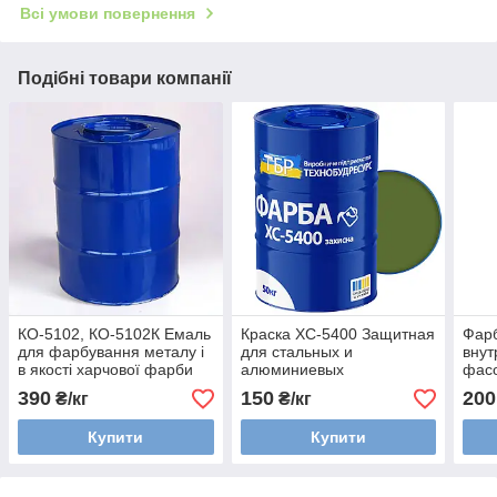
Всі умови повернення
Подібні товари компанії
КО-5102, КО-5102К Емаль
Краска ХС-5400 Защитная
Фарб
для фарбування металу і
для стальных и
внут
в якості харчової фарби
алюминиевых
фасо
поверхностей
390
150
200
₴/кг
₴/кг
Купити
Купити