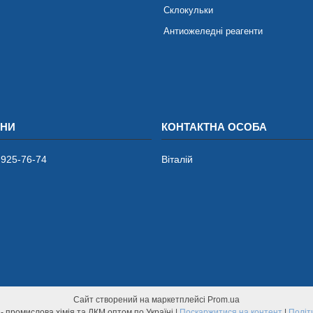
Склокульки
Антиожеледні реагенти
 925-76-74
Віталій
Сайт створений на маркетплейсі
Prom.ua
Індустріальні фарби - промислова хімія та ЛКМ оптом по Україні |
Поскаржитися на контент
|
Політ