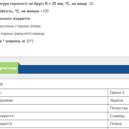
тура гнучкості на брусі R = 25 мм, ºС, не вище
-10
ійкість, ºС, не менше
+100
исного покриття
рулонна сторона плівка
сторона гранулят/сланець
а * ширина, м
10*1
еристики
ні
к
Ореол-1
иробник
Україна
Поліестер
окриття
Сланець
окриття
Плівка