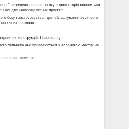
іцної негниючої основи, на яку з двох сторін наноситься
ішенням для малобюджетних проектів.
ого боку і застосовується для облаштування верхнього
 сонячних променів.
ідземних конструкцій. Пароізоляція.
вого пальника або приклеюється з допомогою мастик на
х сонячних променів.