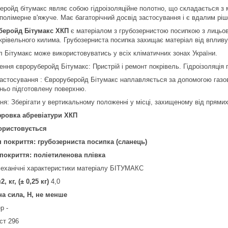
еройд бітумакс являє собою гідроізоляційне полотно, що складається з м
-полімерне в'яжуче. Має багаторічний досвід застосування і є вдалим р
беройд Бітумакс ХКП
є матеріалом з грубозернистою посипкою з лицьов
крівельного килима. Грубозерниста посипка захищає матеріал від впливу
л Бітумакс може використовуватись у всіх кліматичних зонах України.
ння євроруберойд Бітумакс: Пристрій і ремонт покрівель. Гідроізоляція п
застосування : Євроруберойд Бітумакс наплавляється за допомогою газо
ньо підготовлену поверхню.
ння: Зберігати у вертикальному положенні у місці, захищеному від прями
ровка абревіатури ХКП
ористовується
п покриття: грубозерниста посипка (сланець)
 покриття: поліетиленова плівка
механічні характеристики матеріалу БІТУМАКС
2, кг, (± 0,25 кг)
4,0
а сила, Н, не менше
р -
ст 296