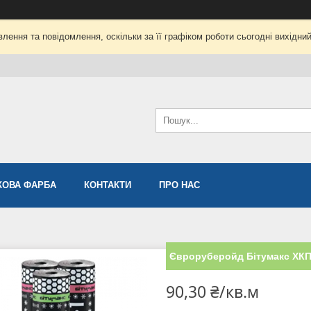
лення та повідомлення, оскільки за її графіком роботи сьогодні вихідни
ОВА ФАРБА
КОНТАКТИ
ПРО НАС
Євроруберойд Бітумакс ХКП
90,30 ₴/кв.м