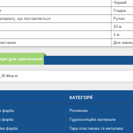
Чорний
я
Гладка
атеріалу, що поставляється
Рулон
10 м
1 м
ристання
Для зовніш
ція для замовлення
,30 ₴/кв.м
КАТЕГОРІЇ
а фарба
Розчинник
а фарба
Гідроізоляційні матеріали
йка фарба
Тара пластикова та металева