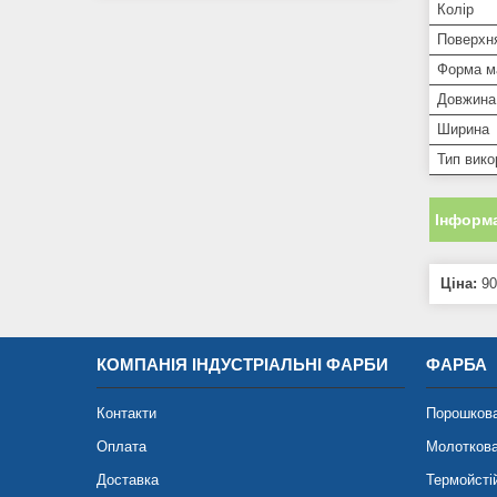
Колір
Поверхн
Форма м
Довжина
Ширина
Тип вико
Інформа
Ціна:
90
КОМПАНІЯ ІНДУСТРІАЛЬНІ ФАРБИ
ФАРБА
Контакти
Порошков
Оплата
Молотков
Доставка
Термойсті