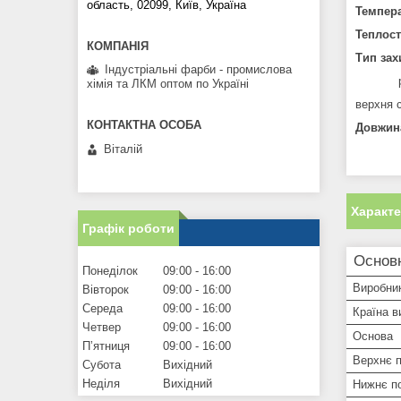
область, 02099, Київ, Україна
Темпера
Теплост
Тип зах
Індустріальні фарби - промислова
хімія та ЛКМ оптом по Україні
верхня 
Довжин
Віталій
Характ
Графік роботи
Основ
Понеділок
09:00
16:00
Виробни
Вівторок
09:00
16:00
Середа
09:00
16:00
Країна в
Четвер
09:00
16:00
Основа
Пʼятниця
09:00
16:00
Верхнє п
Субота
Вихідний
Неділя
Вихідний
Нижнє п