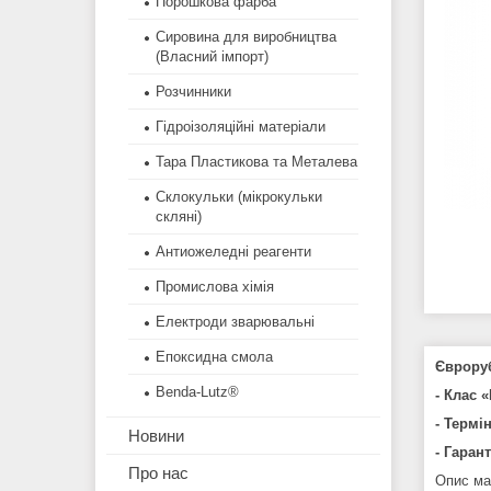
Порошкова фарба
Сировина для виробництва
(Власний імпорт)
Розчинники
Гідроізоляційні матеріали
Тара Пластикова та Металева
Склокульки (мікрокульки
скляні)
Антиожеледні реагенти
Промислова хімія
Електроди зварювальні
Епоксидна смола
Євроруб
Benda-Lutz®
- Клас 
- Термі
Новини
- Гарант
Про нас
Опис ма