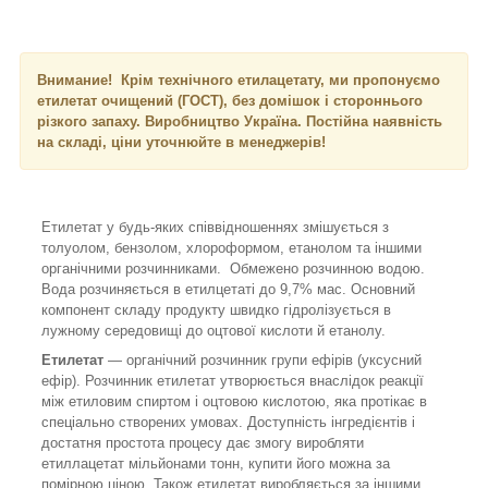
Внимание! Крім технічного етилацетату, ми пропонуємо
етилетат очищений (ГОСТ), без домішок і стороннього
різкого запаху. Виробництво Україна. Постійна наявність
на складі, ціни уточнюйте в менеджерів!
Етилетат у будь-яких співвідношеннях змішується з
толуолом, бензолом, хлороформом, етанолом та іншими
органічними розчинниками. Обмежено розчинною водою.
Вода розчиняється в етилцетаті до 9,7% мас. Основний
компонент складу продукту швидко гідролізується в
лужному середовищі до оцтової кислоти й етанолу.
Етилетат
— органічний розчинник групи ефірів (уксусний
ефір). Розчинник етилетат утворюється внаслідок реакції
між етиловим спиртом і оцтовою кислотою, яка протікає в
спеціально створених умовах. Доступність інгредієнтів і
достатня простота процесу дає змогу виробляти
етиллацетат мільйонами тонн, купити його можна за
помірною ціною. Також етилетат виробляється за іншими