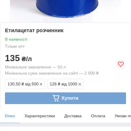
Етилацетат розчинник
В наявності
Тільки опт
135
₴/л
Мінімальне замовлення — 50 л
Мінімальна сума замовлення на сайті — 2 000 ₴
130,50 ₴
від 500 л
126 ₴
від 1000 л
Купити
Опис
Характеристики
Доставка
Оплата
Умови п