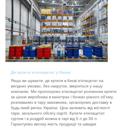
Де купити етилацетат у Києві
Якщо ви шукаєте, де купити в Києві етілацетат на
вигідних умовах, без накруток, зверніться у нашу
компанію. Ми пропонуємо етилацетат розчинник купити
за ціною виробника в каністрах і бочках різного об'єму,
розливаємо в тару замовника, організуємо доставку в
будь-який регіон України. Ціна залежить від місткості
тари, загального обсягу партії. Купити етилацетат
гуртом і в роздріб можна в тарі від 5 л до 50 л.
Гарантуємо високу якість продукції та швидке