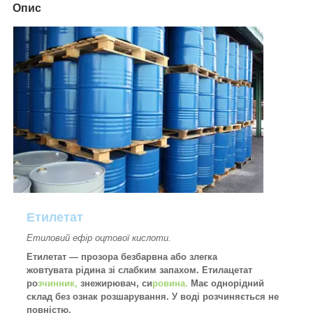
Опис
Етилетат
Етиловий ефір оцтової кислоти.
Етилетат — прозора безбарвна або злегка
жовтувата рідина зі слабким запахом. Етилацетат
ро
зчинник,
знежирювач, си
ровина.
Має однорідний
склад без ознак розшарування. У воді розчиняється не
повністю.