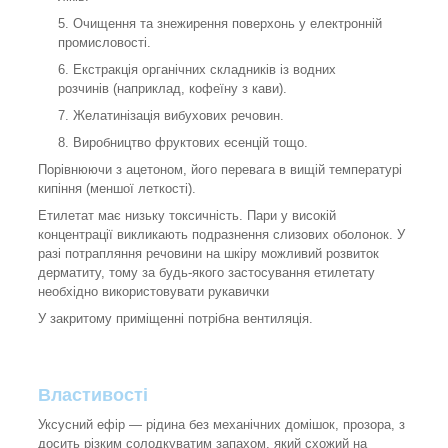
Очищення та знежирення поверхонь у електронній
промисловості.
Екстракція органічних складників із водних
розчинів (наприклад, кофеїну з кави).
Желатинізація вибухових речовин.
Виробництво фруктових есенцій тощо.
Порівнюючи з ацетоном, його перевага в вищій температурі
кипіння (меншої леткості).
Етилетат має низьку токсичність. Пари у високій
концентрації викликають подразнення слизових оболонок. У
разі потрапляння речовини на шкіру можливий розвиток
дерматиту, тому за будь-якого застосування етилетату
необхідно використовувати рукавички
У закритому приміщенні потрібна вентиляція.
Властивості
Уксусний ефір — рідина без механічних домішок, прозора, з
досить різким солодкуватим запахом, який схожий на