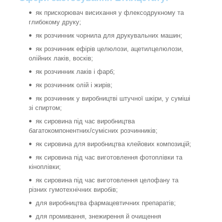
як прискорювач висихання у флексодрукному та
глибокому друку;
як розчинник чорнила для друкувальних машин;
як розчинник ефірів целюлози, ацетилцелюлози,
олійних лаків, восків;
як розчинник лаків і фарб;
як розчинник олій і жирів;
як розчинник у виробництві штучної шкіри, у суміші
зі спиртом;
як сировина під час виробництва
багатокомпонентних/сумісних розчинників;
як сировина для виробництва клейових композицій;
як сировина під час виготовлення фотоплівки та
кіноплівки;
як сировина під час виготовлення целофану та
різних гумотехнічних виробів;
для виробництва фармацевтичних препаратів;
для промивання, знежирення й очищення