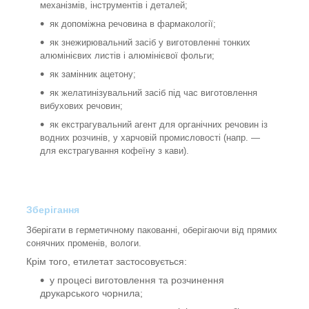
механізмів, інструментів і деталей;
як допоміжна речовина в фармакології;
як знежирювальний засіб у виготовленні тонких
алюмінієвих листів і алюмінієвої фольги;
як замінник ацетону;
як желатинізувальний засіб під час виготовлення
вибухових речовин;
як екстрагувальний агент для органічних речовин із
водних розчинів, у харчовій промисловості (напр. —
для екстрагування кофеїну з кави).
Зберігання
Зберігати в герметичному пакованні, оберігаючи від прямих
сонячних променів, вологи.
Крім того, етилетат застосовується:
у процесі виготовлення та розчинення
друкарського чорнила;