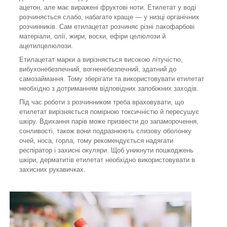
ацетон, але має виражені фруктові ноти. Етилетат у воді
розчиняється слабо, набагато краще — у низці органічних
розчинників. Сам етилацетат розчиняє різні лакофарбові
матеріали, олії, жири, воски, ефіри целюлози й
ацетилцелюлози.
Етилацетат марки а вирізняється високою літучістю,
вибухонебезпечний, вогненебезпечний, здатний до
самозаймання. Тому зберігати та використовувати етилетат
необхідно з дотриманням відповідних запобіжних заходів.
Під час роботи з розчинником треба враховувати, що
етилетат вирізняється помірною токсичністю й пересушує
шкіру. Вдихання парів може призвести до запаморочення,
сонливості, також вони подразнюють слизову оболонку
очей, носа, горла, тому рекомендується надягати
респіратор і захисні окуляри. Щоб уникнути пошкоджень
шкіри, дерматитів етилетат необхідно використовувати в
захисних рукавичках.