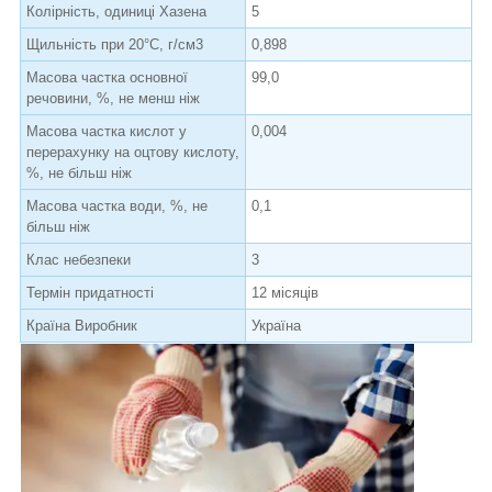
Колірність, одиниці Хазена
5
Щильність при 20°С, г/см3
0,898
Масова частка основної
99,0
речовини, %, не менш ніж
Масова частка кислот у
0,004
перерахунку на оцтову кислоту,
%, не більш ніж
Масова частка води, %, не
0,1
більш ніж
Клас небезпеки
3
Термін придатності
12 місяців
Країна Виробник
Україна