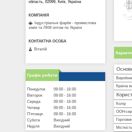
область, 02099, Київ, Україна
Індустріальні фарби - промислова
хімія та ЛКМ оптом по Україні
Віталій
Характ
Основн
Графік роботи
Виробни
Країна в
Понеділок
09:00
16:00
Корист
Вівторок
09:00
16:00
Середа
09:00
16:00
Колір
Четвер
09:00
16:00
ООН-сер
Пʼятниця
09:00
16:00
Горлови
Субота
Вихідний
Неділя
Вихідний
Місткіст