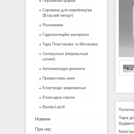
Порошкова фарба
Сировина для виробництва
(Власний імпорт)
Розчинники
Гідроізоляційні матеріали
Тара Пластикова та Металева
Склокульки (мікрокульки
скляні)
Антиожеледні реагенти
Промислова хімія
Електроди зварювальні
Епоксидна смола
Benda-Lutz®
Поліети
Тара дл
Новини
будівель
Про нас
Каністр