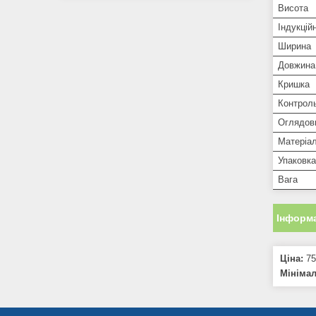
Висота
Індукцій
Ширина
Довжина
Кришка
Контроль
Оглядов
Матеріа
Упаковка
Вага
Інформа
Ціна:
75
Мініма