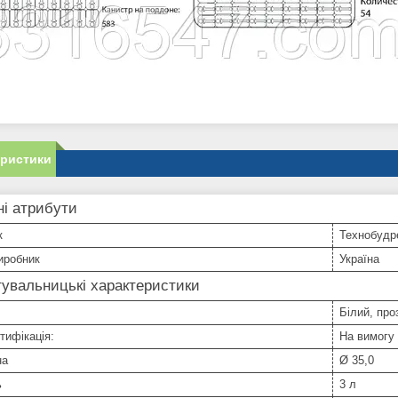
еристики
і атрибути
к
Технобудр
иробник
Україна
увальницькі характеристики
Білий, про
тифікація:
На вимогу
на
Ø 35,0
ь
3 л