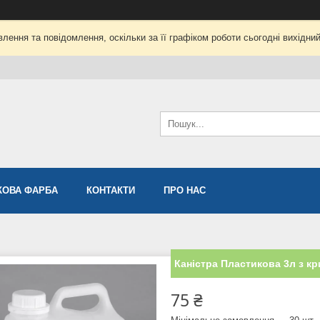
лення та повідомлення, оскільки за її графіком роботи сьогодні вихідни
ОВА ФАРБА
КОНТАКТИ
ПРО НАС
Каністра Пластикова 3л з к
75 ₴