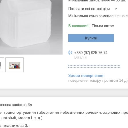
Мінімальне замовлення — 30 шт.
Показати всі оптові ціни
Мінімальна сума замовлення на с
В наявності
Тільки оптом
Купити
+380 (97) 925-76-74
Віталій
повернення товару протягом 14 д
ленова каністра 3л
я транспортування і зберігання небезпечних речовин, харчових продук
ної хімії, масел і. т. д.)
а пластикова 3л