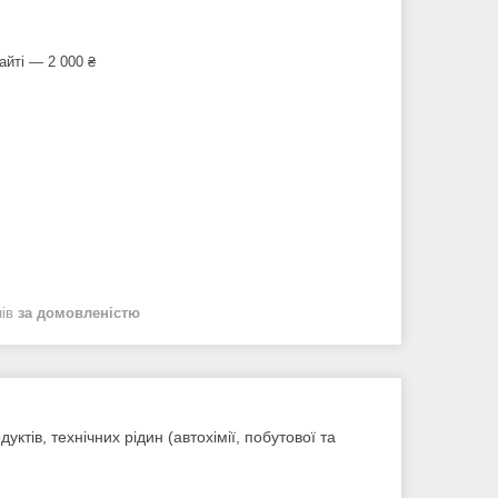
айті — 2 000 ₴
нів
за домовленістю
тів, технічних рідин (автохімії, побутової та