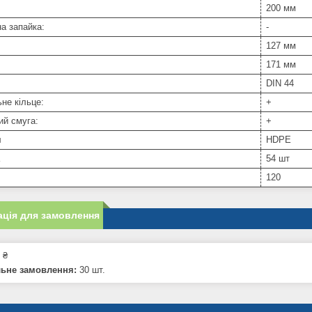
200 мм
на запайка:
-
127 мм
171 мм
DIN 44
не кільце:
+
ий смуга:
+
л
HDPE
54 шт
120
ція для замовлення
 ₴
льне замовлення:
30 шт.