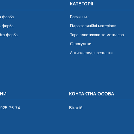
КАТЕГОРІЇ
а фарба
Розчинник
а фарба
Гідроізоляційні матеріали
йка фарба
Тара пластикова та металева
Склокульки
Антиожеледні реагенти
 925-76-74
Віталій