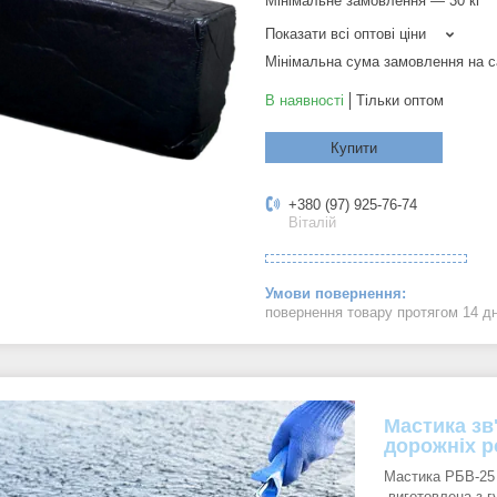
Мінімальне замовлення — 30 кг
Показати всі оптові ціни
Мінімальна сума замовлення на с
В наявності
Тільки оптом
Купити
+380 (97) 925-76-74
Віталій
повернення товару протягом 14 д
Мастика зв
дорожніх р
Мастика РБВ-25 
виготовлена з г