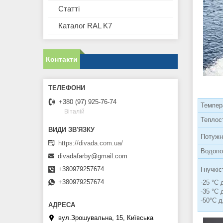
Статті
Каталог RAL K7
Контакти
+380 (97) 925-76-74
Темпер
Віталій
Теплост
Потужн
https://divada.com.ua/
Водопо
divadafarby@gmail.com
+380979257674
Гнучкі
+380979257674
-25 °C
-35 °C
-50°С 
вул.Зрошувальна, 15, Київська