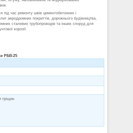
вок.
я під час ремонту швів цементобетонних і
плит аеродромних покриттів, дорожнього будівництва,
дземних сталевих трубопроводів та інших споруд для
унтової корозії.
ки РБВ-25
и тріщин