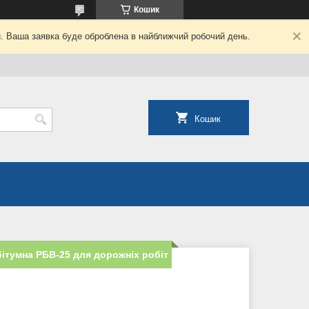
Кошик
й. Ваша заявка буде оброблена в найближчий робочий день.
Кошик
бітумна РБВ-25 для дорожніх робіт