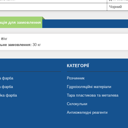
Чорний
ція для замовлення
 ₴/кг
льне замовлення:
30 кг
КАТЕГОРІЇ
а фарба
Розчинник
а фарба
Гідроізоляційні матеріали
йка фарба
Тара пластикова та металева
Склокульки
Антиожеледні реагенти