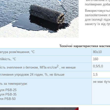
полімерних доба
Використовуєтьс
залізобетонних 
для ізоляції пі
захисту їх від ґр
Технічні характеристики масти
атура розм'якшення, °С
80±10
ійкість, °С
160
2
0,5/5,0
ість зчеплення з бетоном, МПа кгс/см
, не менше
глинання упродовж 24 годин, %, не більше
1,5
не має бут
сть за температури:
 для РБВ-25
 для РБВ-35
для РБВ-50