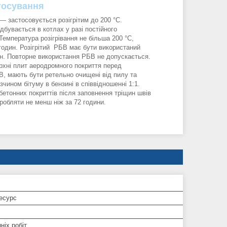
тосування
 застосовується розігрітим до 200 °C.
ідбувається в котлах у разі постійного
Температура розігрівання не більша 200 °C,
 годин. Розігрітий РБВ має бути використаний
н. Повторне використання РБВ не допускається.
рхні плит аеродромного покриття перед
, мають бути ретельно очищені від пилу та
зчином бітуму в бензині в співвідношенні 1:1.
бетонних покриттів після заповнення тріщин швів
робляти не менш ніж за 72 години.
есурс
ніх робіт