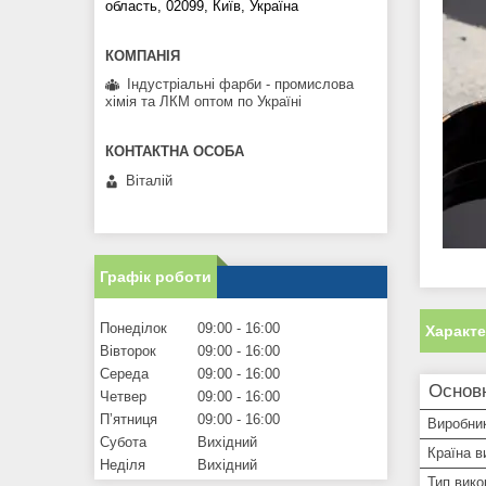
область, 02099, Київ, Україна
Індустріальні фарби - промислова
хімія та ЛКМ оптом по Україні
Віталій
Графік роботи
Понеділок
09:00
16:00
Характ
Вівторок
09:00
16:00
Середа
09:00
16:00
Основн
Четвер
09:00
16:00
Пʼятниця
09:00
16:00
Виробни
Субота
Вихідний
Країна в
Неділя
Вихідний
Тип вико