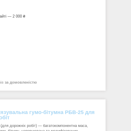
айті — 2 000 ₴
нів
за домовленістю
'язувальна гумо-бітумна РБВ-25 для
обіт
(для дорожніх робіт) — багатокомпонентна маса,
уми, бітуму, наповнювача та модифікованих