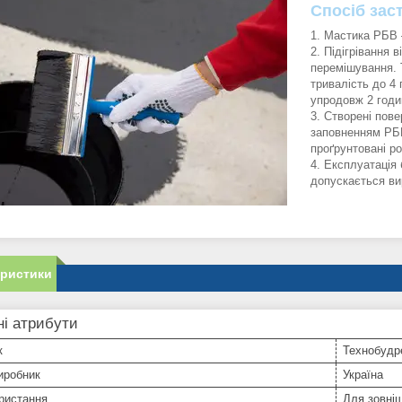
Спосіб зас
Мастика РБВ —
Підігрівання в
перемішування. 
тривалість до 4
упродовж 2 годи
Створені пове
заповненням РБВ
проґрунтовані ро
Експлуатація 
допускається ви
еристики
і атрибути
к
Технобудр
иробник
Україна
ристання
Для зовніш