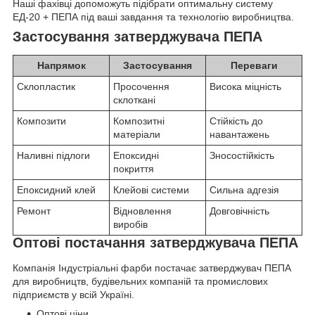
Наші фахівці допоможуть підібрати оптимальну систему
ЕД-20 + ПЕПА під ваші завдання та технологію виробництва.
Застосування затверджувача ПЕПА
Напрямок
Застосування
Переваги
Склопластик
Просочення
Висока міцність
склоткані
Композити
Композитні
Стійкість до
матеріали
навантажень
Наливні підлоги
Епоксидні
Зносостійкість
покриття
Епоксидний клей
Клейові системи
Сильна адгезія
Ремонт
Відновлення
Довговічність
виробів
Оптові постачання затверджувача ПЕПА
Компанія Індустріальні фарби постачає затверджувач ПЕПА
для виробництв, будівельних компаній та промислових
підприємств у всій Україні.
Оптові ціни