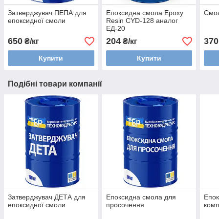
Затверджувач ПЕПА для
Епоксидна смола Epoxy
Смол
епоксидної смоли
Resin CYD-128 аналог
ЕД-20
650
204
370
₴/кг
₴/кг
Купити
Купити
Подібні товари компанії
Затверджувач ДЕТА для
Епоксидна смола для
Епок
епоксидної смоли
просочення
комп