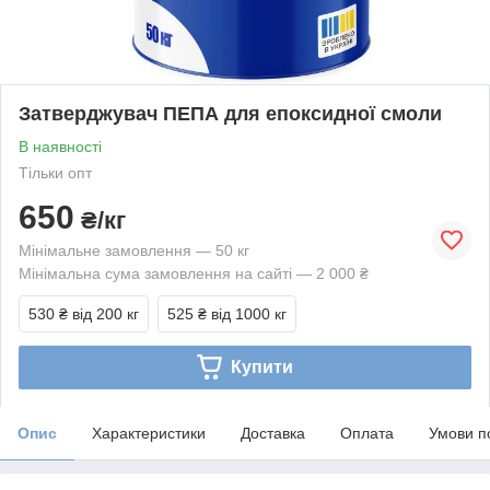
Затверджувач ПЕПА для епоксидної смоли
В наявності
Тільки опт
650
₴/кг
Мінімальне замовлення — 50 кг
Мінімальна сума замовлення на сайті — 2 000 ₴
530 ₴
від 200 кг
525 ₴
від 1000 кг
Купити
Опис
Характеристики
Доставка
Оплата
Умови п