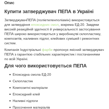
Опис
Купити затверджувач ПЕПА в Україні
ЗатверджувачПЕПА (поліетиленполіамін) використовується
для затвердіння
епоксидних смол
, зокрема ЕД-20. Завдяки
високій реакційній здатності й універсальності застосування
ПЕПА широко використовується у виробництві склопластику,
композитів, наливних підлог, клейових сумішей і ремонтних
систем.
Компанія Індустріальні
фарби
пропонує якісний затверджувач
ПЕПА з гарантією стабільних характеристик і постачаннями
по всій Україні.
Для чого використовується ПЕПА
Епоксидна смола ЕД-20
Склопластик
Композитні матеріали
Епоксидний клей
Наливні підлоги
Просочення матеріалів