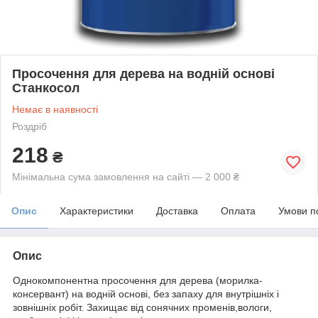
Просочення для дерева на водній основі
Станкосол
Немає в наявності
Роздріб
218
₴
Мінімальна сума замовлення на сайті — 2 000 ₴
Опис
Характеристики
Доставка
Оплата
Умови п
Опис
Однокомпонентна просочення для дерева (морилка-
консервант) на водній основі, без запаху для внутрішніх і
зовнішніх робіт.
Захищає від сонячних променів,вологи,