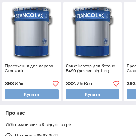
Просочення для дерева
Лак фіксатор для бетону
Прос
Станколін
В490 (розлив від 1 кг.)
Стан
393
332,75
393
₴/кг
₴/кг
Купити
Купити
Про нас
75% позитивних з 9 відгуків за рік
Працює з 09.02.2011