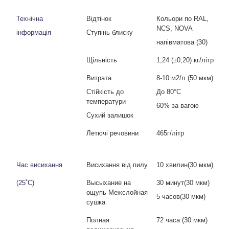
Технічна
Відтінок
Кольори по
RAL
,
NCS
,
NOVA
інформація
Ступінь блиску
напівматова (30)
Щільність
1,24 (±0,20) кг/літр
Витрата
8-10 м
2
/
л (50 мкм)
Стійкість до
До 80°С
температури
60% за вагою
Сухий залишок
Летючі речовини
465г/літр
Час висихання
Висихання від пилу
10 хвилин
(30 мкм)
(25˚C)
Высыхание на
30 минут
(30 мкм)
ощупь Межслойная
5 часов(30 мкм)
сушка
Полная
72 часа (30 мкм)