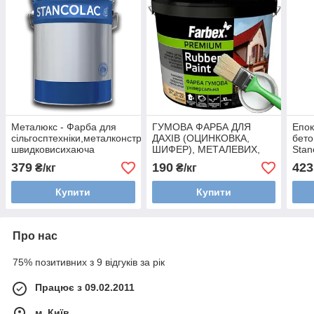
Металюкс - Фарба для
ГУМОВА ФАРБА ДЛЯ
Епок
сільгосптехніки,металконструкцій
ДАХІВ (ОЦИНКОВКА,
бето
швидковисихаюча
ШИФЕР), МЕТАЛЕВИХ,
Stan
МІНЕРАЛЬНИХ І
379
190
423
₴/кг
₴/кг
ДЕРЕВ'ЯНИХ
ПОВЕРХОНЬ
Купити
Купити
Про нас
75% позитивних з 9 відгуків за рік
Працює з 09.02.2011
м. Київ