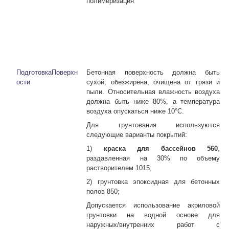
полимеризация
ПодготовкаПоверхн
Бетонная поверхность должна быть
ости
сухой, обезжирена, очищена от грязи и
пыли. Относительная влажность воздуха
должна быть ниже 80%, а температура
воздуха опускаться ниже 10°С.
Для грунтования используются
следующие варианты покрытий:
1)
краска для бассейнов 560
,
раздавленная на 30% по объему
растворителем 1015;
2) грунтовка эпоксидная для бетонных
полов 850;
Допускается использование акриловой
грунтовки на водной основе для
наружных/внутренних работ с