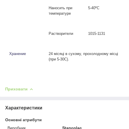
Наносить при
5
-
40
º
C
температуре
Растворители
1015
-
1131
Хранение
24 місяці в сухому, прохолодному місці
(при 5-30
C
).
Приховати
Характеристики
Основні атрибути
Виробник
Stancolac