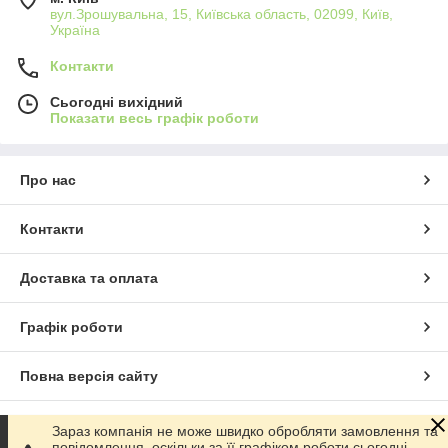
вул.Зрошувальна, 15, Київська область, 02099, Київ,
Україна
Контакти
Сьогодні вихідний
Показати весь графік роботи
Про нас
Контакти
Доставка та оплата
Графік роботи
Повна версія сайту
Сайт створено на маркетплейсі
Prom.ua
Зараз компанія не може швидко обробляти замовлення та
повідомлення, оскільки за її графіком роботи сьогодні