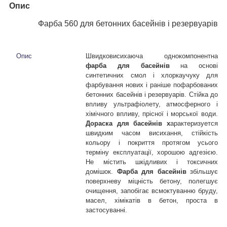
Опис
Фарба 560 для бетонних басейнів і резервуарів
Опис
Швидковисихаюча однокомпонентна
фарба для басейнів
на основі
синтетичних смол і хлоркаучуку для
фарбування нових і раніше пофарбованих
бетонних басейнів і резервуарів. Стійка до
впливу ультрафіолету, атмосферного і
хімічного впливу, прісної і морської води.
До
раска для басейнів
х
арактеризуется
швидким часом висихання, стійкість
кольору і покриття протягом усього
терміну експлуатації, хорошою адгезією.
Не містить шкідливих і токсичних
домішок.
Фарба для басейнів
збільшує
поверхневу міцність бетону, полегшує
очищення, запобігає всмоктуванню бруду,
масел, хімікатів в бетон, проста в
застосуванні.