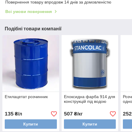
Повернення товару впродовж 14 днів за домовленістю
Всі умови повернення
Подібні товари компанії
Етилацетат розчинник
Епоксидна фарба 914 для
Розч
конструкцій під водою
одн
135
507
252
₴/л
₴/кг
Купити
Купити