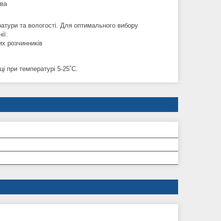
ева
ратури та вологості. Для оптимального вибору
ії.
их розчинників
ці при температурі 5-25˚C.