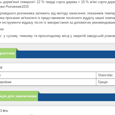
ь дерев'яної поверхні< 12 % тверді сорти дерева < 15 % м'які сорти дер
ики Розчинник1015
ідповідного розчинника залежить від методу нанесення, показників темпе
ка прохання зв'язатися із представником технічного відділу нашої компан
 інструменти відразу після їх використання за допомогою рекомендован
ння
с. у сухому, темному та прохолодному місці у закритій заводській упаков
еристики
ні
к
Stancolac
иробник
Греція
ція для замовлення
3 ₴/кг