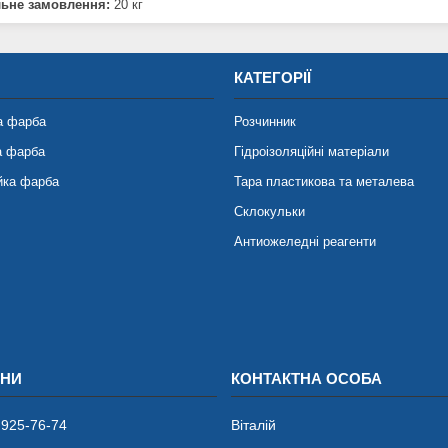
льне замовлення:
20 кг
КАТЕГОРІЇ
а фарба
Розчинник
а фарба
Гідроізоляційні матеріали
йка фарба
Тара пластикова та металева
Склокульки
Антиожеледні реагенти
 925-76-74
Віталій