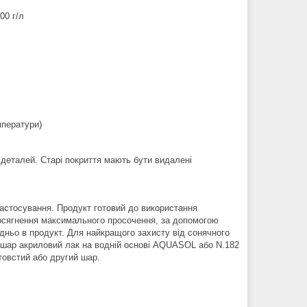
00 г/л
мператури)
 деталей. Старі покриття мають бути видалені
астосування. Продукт готовий до використання
досягнення максимального просочення, за допомогою
дньо в продукт. Для найкращого захисту від сонячного
 шар акриловий лак на водній основі AQUASOL або N.182
овстий або другий шар.