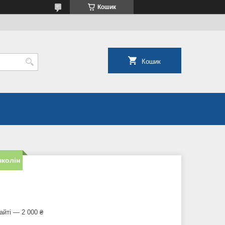
Кошик
Кошик
нколін
айті — 2 000 ₴