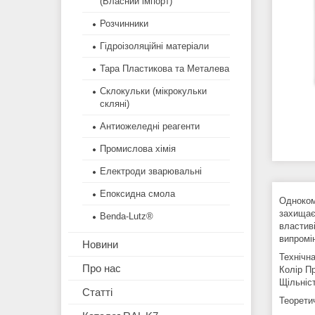
(Власний імпорт)
Розчинники
Гідроізоляційні матеріали
Тара Пластикова та Металева
Склокульки (мікрокульки
скляні)
Антиожеледні реагенти
Промислова хімія
Електроди зварювальні
Епоксидна смола
Одноком
захищає 
Benda-Lutz®
властив
випромі
Новини
Технічн
Про нас
Колір Пр
Щільніст
Статті
Теорети