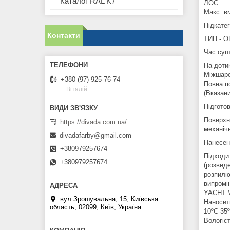
Каталог RAL K7
ЛОС
Макс. вм
Підкатег
Контакти
ТИП - О
Час суші
На дотик
Міжшаро
+380 (97) 925-76-74
Повна по
Віталій
(Вказани
Підготов
Поверхн
https://divada.com.ua/
механіч
divadafarby@gmail.com
Нанесен
+380979257674
Підходи
+380979257674
(розвед
розпилю
випромі
YACHT V
вул.Зрошувальна, 15, Київська
Наносит
область, 02099, Київ, Україна
10ºC-35
Вологіс