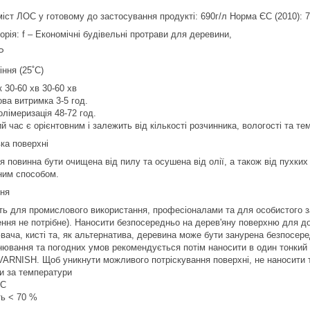
іст ЛОС у готовому до застосування продукті: 690г/л Норма ЄС (2010): 7
орія: f – Економічні будівельні протрави для деревини,
Р
ння (25˚C)
 30-60 хв 30-60 хв
ва витримка 3-5 год.
лімеризація 48-72 год.
й час є орієнтовним і залежить від кількості розчинника, вологості та те
ка поверхні
я повинна бути очищена від пилу та осушена від олії, а також від пухких
ним способом.
ня
ть для промислового використання, професіоналами та для особистого з
ення не потрібне). Наносити безпосередньо на дерев'яну поверхню для 
вача, кисті та, як альтернатива, деревина може бути занурена безпосере
нювання та погодних умов рекомендується потім наносити в один тонкий
ARNISH. Щоб уникнути можливого потріскування поверхні, не наносити т
и за температури
ºC
ть < 70 %