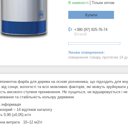
В наявності
Тільки оптом
Купити
+380 (97) 925-76-74
Віталій
повернення товару протягом 14 д
понентна фарба для дерева на основі розчинника, що підходить для внут
від сонця, вологості та всіх можливих факторів, які можуть зруйнувати д
ість високого ступеня проникнення. Не лущиться, не відшаровується і не
нювання та стабільність кольору деревини.
а інформація
озорий – 14 відтінків каталогу
ь 0,90 (±0,05) кг/л
чна витрата 10–12 м2/л