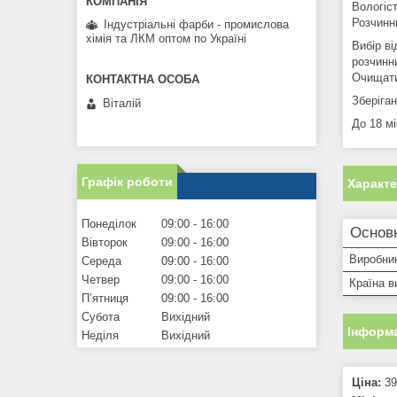
Вологіст
Розчинн
Індустріальні фарби - промислова
хімія та ЛКМ оптом по Україні
Вибір в
розчинни
Очищати
Зберіга
Віталій
До 18 мі
Графік роботи
Характ
Понеділок
09:00
16:00
Основ
Вівторок
09:00
16:00
Виробни
Середа
09:00
16:00
Четвер
09:00
16:00
Країна в
Пʼятниця
09:00
16:00
Субота
Вихідний
Інформа
Неділя
Вихідний
Ціна:
39