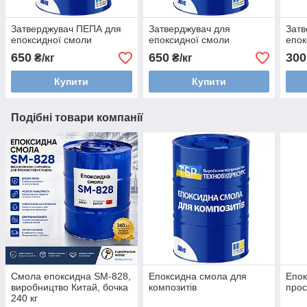
Затверджувач ПЕПА для
Затверджувач для
Затв
епоксидної смоли
епоксидної смоли
епок
650
650
300
₴/кг
₴/кг
Купити
Купити
Подібні товари компанії
Смола епоксидна SM-828,
Епоксидна смола для
Епок
виробництво Китай, бочка
композитів
про
240 кг