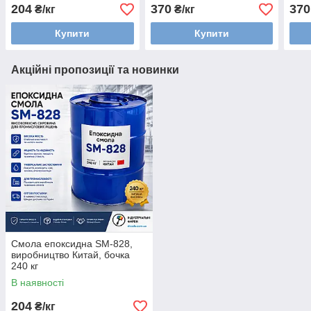
204
370
370
₴/кг
₴/кг
Купити
Купити
Акційні пропозиції та новинки
Смола епоксидна SM-828,
виробництво Китай, бочка
240 кг
В наявності
204
₴/кг