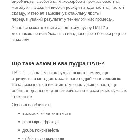
виробництві газобетона, лакофарбовій промисловості та
металургії. Завдяки високій реакційній здатності та чистоті
складу, матеріал забезпечує стабільну якість і
передбачуваний результат у технологічних процесах.
У нас ви можете купити алюмінієву пудру ПАП-2 з
доставкою по всій Україні за вигідною ціною безпосередньо
зі складу.
Що таке алюмінієва пудра ПАП-2
ПАП-2 — це алюмінієва пудра тонкого помелу, що
отримується методом механічного подрібнення алюмінію.
Вона вирізняється високим ступенем дисперсності, що
робить її ідеальною для використання в реакційних сумішах
і покриттях.
Основні особливості:
висока хімічна активність
рівномірна фракція
добра покриваність
стійкість до окиснення