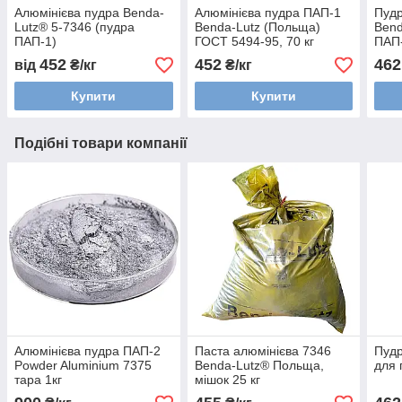
Алюмінієва пудра Benda-
Алюмінієва пудра ПАП-1
Пудр
Lutz® 5-7346 (пудра
Benda-Lutz (Польща)
Bend
ПАП-1)
ГОСТ 5494-95, 70 кг
ПАП-
452
452
462
від
₴/кг
₴/кг
Купити
Купити
Подібні товари компанії
Алюмінієва пудра ПАП-2
Паста алюмінієва 7346
Пудр
Powder Aluminium 7375
Benda-Lutz® Польща,
для 
тара 1кг
мішок 25 кг