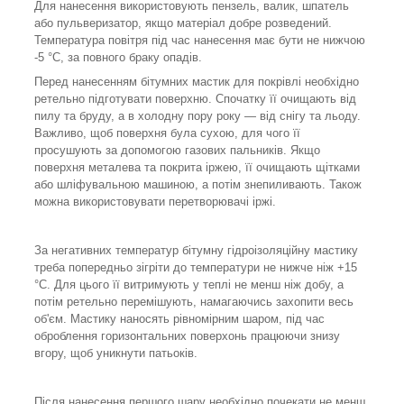
Для нанесення використовують пензель, валик, шпатель
або пульверизатор, якщо матеріал добре розведений.
Температура повітря під час нанесення має бути не нижчою
-5 °C, за повного браку опадів.
Перед нанесенням бітумних мастик для покрівлі необхідно
ретельно підготувати поверхню. Спочатку її очищають від
пилу та бруду, а в холодну пору року — від снігу та льоду.
Важливо, щоб поверхня була сухою, для чого її
просушують за допомогою газових пальників. Якщо
поверхня металева та покрита іржею, її очищають щітками
або шліфувальною машиною, а потім знепиливають. Також
можна використовувати перетворювачі іржі.
За негативних температур бітумну гідроізоляційну мастику
треба попередньо зігріти до температури не нижче ніж +15
°C. Для цього її витримують у теплі не менш ніж добу, а
потім ретельно перемішують, намагаючись захопити весь
об'єм. Мастику наносять рівномірним шаром, під час
оброблення горизонтальних поверхонь працюючи знизу
вгору, щоб уникнути патьоків.
Після нанесення першого шару необхідно почекати не менш