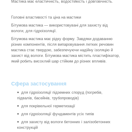
Мастика має еластичність, водостійкість і довговічність.
Головні властивості та ціна на мастики
Бітумова мастика — використовувані для захисту від
вологи, для гідроізоляції.
Бітумова мастика має рідку форму. Завдяки додаванню
різних компонентів, після випаровування летких речовин
мастика стає твердою, забезпечуючи надійну ізоляцію й
захист від вологи. Бітумова мастика містить пластифікатор,
який робить висохлий шар стійким до різних впливів.
Сфера застосування
для гідроізоляції підземних споруд (погребів,
підвалів, басейнів, трубопроводів)
для покрівельної герметизації
для гідроізоляції фундаментів усіх типів
для захисту від вологи бетонних і залізобетонних
конструкцій