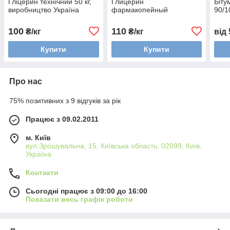
Гліцерин технічний 50 кг,
Глицерин
Біту
виробництво Україна
фармакопейный
90/1
100
110
₴/кг
₴/кг
від
Купити
Купити
Про нас
75% позитивних з 9 відгуків за рік
Працює з 09.02.2011
м. Київ
вул.Зрошувальна, 15, Київська область, 02099, Київ,
Україна
Контакти
Сьогодні працює з 09:00 до 16:00
Показати весь графік роботи