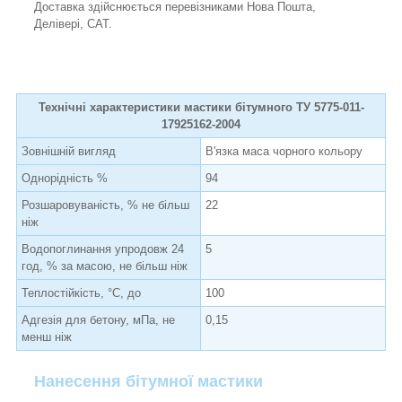
Доставка здійснюється перевізниками Нова Пошта,
Делівері, САТ.
Технічні характеристики мастики бітумного ТУ 5775-011-
17925162-2004
Зовнішній вигляд
В'язка маса чорного кольору
Однорідність %
94
Розшаровуваність, % не більш
22
ніж
Водопоглинання упродовж 24
5
год, % за масою, не більш ніж
Теплостійкість, °С, до
100
Адгезія для бетону, мПа, не
0,15
менш ніж
Нанесення бітумної мастики