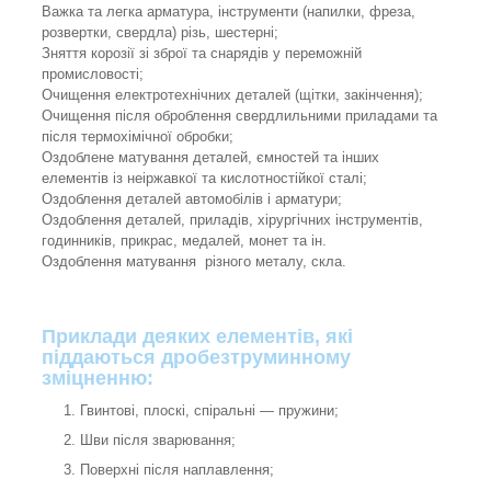
Важка та легка арматура, інструменти (напилки, фреза,
розвертки, свердла) різь, шестерні;
Зняття корозії зі зброї та снарядів у переможній
промисловості;
Очищення електротехнічних деталей (щітки, закінчення);
Очищення після оброблення свердлильними приладами та
після термохімічної обробки;
Оздоблене матування деталей, ємностей та інших
елементів із неіржавкої та кислотностійкої сталі;
Оздоблення деталей автомобілів і арматури;
Оздоблення деталей, приладів, хірургічних інструментів,
годинників, прикрас, медалей, монет та ін.
Оздоблення матування різного металу, скла.
Приклади деяких елементів, які
піддаються дробезтруминному
зміцненню:
Гвинтові, плоскі, спіральні — пружини;
Шви після зварювання;
Поверхні після наплавлення;