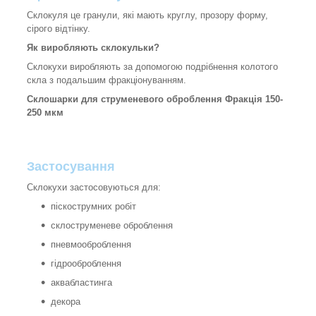
Склокуля це гранули, які мають круглу, прозору форму,
сірого відтінку.
Як виробляють склокульки?
Склокухи виробляють за допомогою подрібнення колотого
скла з подальшим фракціонуванням.
Склошарки для струменевого оброблення Фракція 150-
250 мкм
Застосування
Склокухи застосовуються для:
піскострумних робіт
склоструменеве оброблення
пневмооброблення
гідрооброблення
аквабластинга
декора