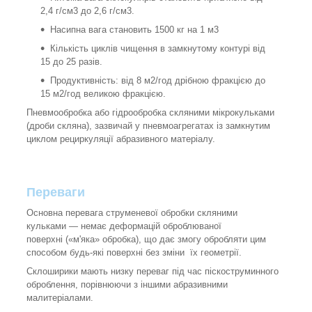
2,4 г/см3 до 2,6 г/см3.
Насипна вага становить 1500 кг на 1 м3
Кількість циклів чищення в замкнутому контурі від
15 до 25 разів.
Продуктивність: від 8 м2/год дрібною фракцією до
15 м2/год великою фракцією.
Пневмообробка або гідрообробка скляними мікрокульками
(дроби скляна), зазвичай у пневмоагрегатах із замкнутим
циклом рециркуляції абразивного матеріалу.
Переваги
Основна перевага струменевої обробки скляними
кульками — немає деформацій оброблюваної
поверхні («м'яка» обробка), що дає змогу обробляти цим
способом будь-які поверхні без зміни їх геометрії.
Склоширики мають низку переваг під час піскоструминного
оброблення, порівнюючи з іншими абразивними
малитеріалами.