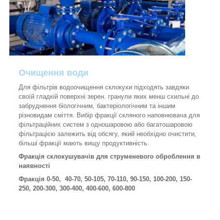
Очищення води
Для фільтрів водоочищення склокухи підходять завдяки
своїй гладкій поверхні зерен. гранули яких менш схильні до
забруднення біологічним, бактеріологічним та іншим
різновидам сміття. Вибір фракції скляного наповнювача для
фільтраційних систем з одношаровою або багатошаровою
фільтрацією залежить від обсягу, який необхідно очистити,
більші фракції мають вищу продуктивність.
Фракція склокушувачів для струменевого оброблення в
наявності
Фракція 0-50, 40-70, 50-105, 70-110, 90-150, 100-200, 150-
250, 200-300, 300-400, 400-600, 600-800