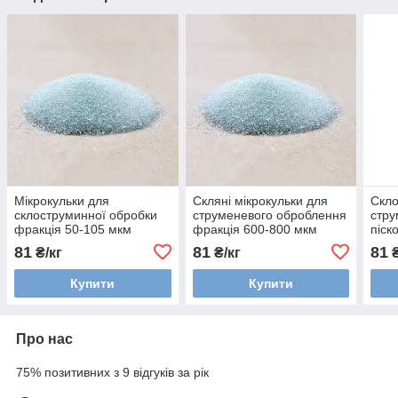
Мікрокульки для
Скляні мікрокульки для
Скло
склоструминної обробки
струменевого оброблення
стру
фракція 50-105 мкм
фракція 600-800 мкм
піск
200-
81
81
81
₴/кг
₴/кг
₴
Купити
Купити
Про нас
75% позитивних з 9 відгуків за рік