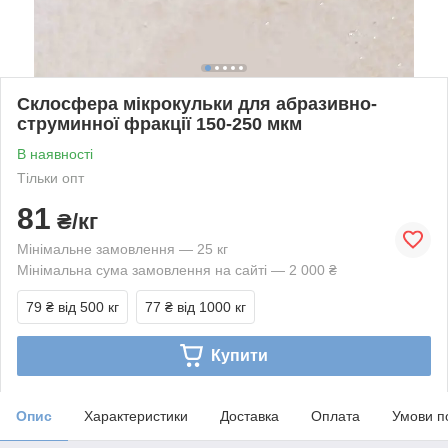
Склосфера мікрокульки для абразивно-
струминної фракції 150-250 мкм
В наявності
Тільки опт
81
₴/кг
Мінімальне замовлення — 25 кг
Мінімальна сума замовлення на сайті — 2 000 ₴
79 ₴
від 500 кг
77 ₴
від 1000 кг
Купити
Опис
Характеристики
Доставка
Оплата
Умови п