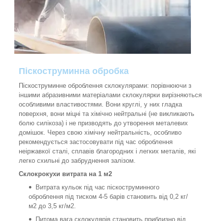
Піскоструминна обробка
Піскоструминне оброблення склокулярами: порівнюючи з
іншими абразивними матеріалами склокулярки вирізняються
особливими властивостями. Вони круглі, у них гладка
поверхня, вони міцні та хімічно нейтральні (не викликають
болю силікоза) і не призводять до утворення металевих
домішок. Через свою хімічну нейтральність, особливо
рекомендується застосовувати під час оброблення
неіржавкої сталі, сплавів благородних і легких металів, які
легко схильні до забруднення залізом.
Склокрокухи витрата на 1 м2
Витрата кульок під час піскоструминного
оброблення під тиском 4-5 барів становить від 0,2 кг/
м2 до 3,5 кг/м2.
Питома вага склокулярів становить приблизно від