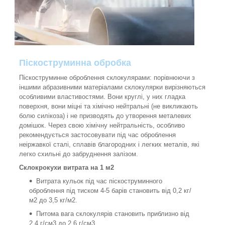
Піскоструминна обробка
Піскоструминне оброблення склокулярами: порівнюючи з
іншими абразивними матеріалами склокулярки вирізняються
особливими властивостями. Вони круглі, у них гладка
поверхня, вони міцні та хімічно нейтральні (не викликають
болю силікоза) і не призводять до утворення металевих
домішок. Через свою хімічну нейтральність, особливо
рекомендується застосовувати під час оброблення
неіржавкої сталі, сплавів благородних і легких металів, які
легко схильні до забруднення залізом.
Склокрокухи витрата на 1 м2
Витрата кульок під час піскоструминного
оброблення під тиском 4-5 барів становить від 0,2 кг/
м2 до 3,5 кг/м2.
Питома вага склокулярів становить приблизно від
2,4 г/см3 до 2,6 г/см3.