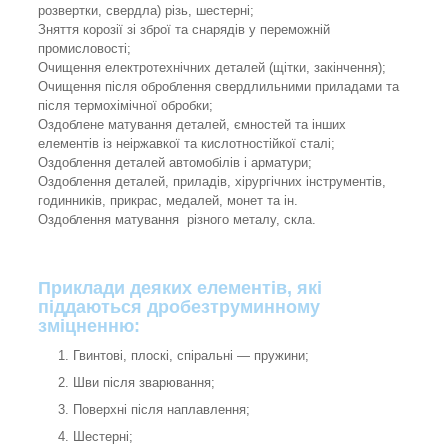
розвертки, свердла) різь, шестерні;
Зняття корозії зі зброї та снарядів у переможній
промисловості;
Очищення електротехнічних деталей (щітки, закінчення);
Очищення після оброблення свердлильними приладами та
після термохімічної обробки;
Оздоблене матування деталей, ємностей та інших
елементів із неіржавкої та кислотностійкої сталі;
Оздоблення деталей автомобілів і арматури;
Оздоблення деталей, приладів, хірургічних інструментів,
годинників, прикрас, медалей, монет та ін.
Оздоблення матування різного металу, скла.
Приклади деяких елементів, які
піддаються дробезтруминному
зміцненню:
Гвинтові, плоскі, спіральні — пружини;
Шви після зварювання;
Поверхні після наплавлення;
Шестерні;