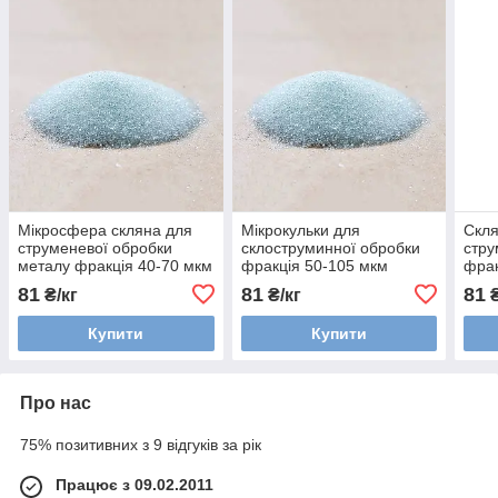
Мікросфера скляна для
Мікрокульки для
Скля
струменевої обробки
склоструминної обробки
стру
металу фракція 40-70 мкм
фракція 50-105 мкм
фрак
81
81
81
₴/кг
₴/кг
₴
Купити
Купити
Про нас
75% позитивних з 9 відгуків за рік
Працює з 09.02.2011