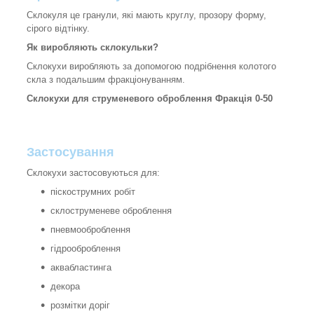
Склокуля це гранули, які мають круглу, прозору форму,
сірого відтінку.
Як виробляють склокульки?
Склокухи виробляють за допомогою подрібнення колотого
скла з подальшим фракціонуванням.
Склокухи для струменевого оброблення Фракція 0-50
Застосування
Склокухи застосовуються для:
піскострумних робіт
склоструменеве оброблення
пневмооброблення
гідрооброблення
аквабластинга
декора
розмітки доріг