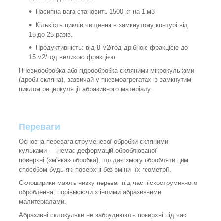
Насипна вага становить 1500 кг на 1 м3
Кількість циклів чищення в замкнутому контурі від
15 до 25 разів.
Продуктивність: від 8 м2/год дрібною фракцією до
15 м2/год великою фракцією.
Пневмообробка або гідрообробка скляними мікрокульками
(дроби скляна), зазвичай у пневмоагрегатах із замкнутим
циклом рециркуляції абразивного матеріалу.
Переваги
Основна перевага струменевої обробки скляними
кульками — немає деформацій оброблюваної
поверхні («м'яка» обробка), що дає змогу обробляти цим
способом будь-які поверхні без зміни їх геометрії.
Склоширики мають низку переваг під час піскоструминного
оброблення, порівнюючи з іншими абразивними
малитеріалами.
Абразивні склокульки не забруднюють поверхні під час