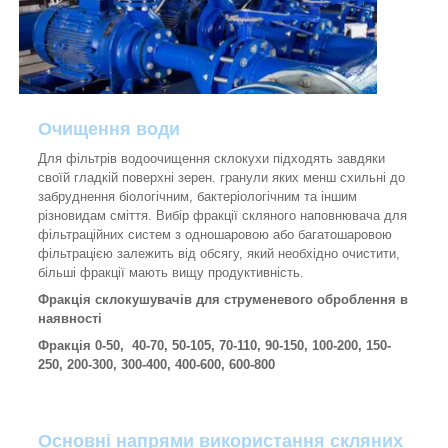
Очищення води
Для фільтрів водоочищення склокухи підходять завдяки
своїй гладкій поверхні зерен. гранули яких менш схильні до
забруднення біологічним, бактеріологічним та іншим
різновидам сміття. Вибір фракції скляного наповнювача для
фільтраційних систем з одношаровою або багатошаровою
фільтрацією залежить від обсягу, який необхідно очистити,
більші фракції мають вищу продуктивність.
Фракція склокушувачів для струменевого оброблення в
наявності
Фракція 0-50, 40-70, 50-105, 70-110, 90-150, 100-200, 150-
250, 200-300, 300-400, 400-600, 600-800
Основні напрями використання скляних