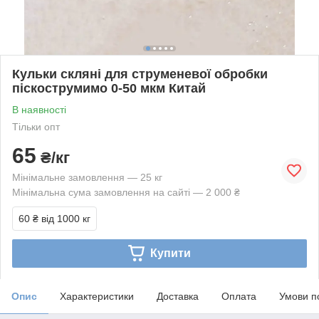
Кульки скляні для струменевої обробки
піскострумимо 0-50 мкм Китай
В наявності
Тільки опт
65
₴/кг
Мінімальне замовлення — 25 кг
Мінімальна сума замовлення на сайті — 2 000 ₴
60 ₴
від 1000 кг
Купити
Опис
Характеристики
Доставка
Оплата
Умови п