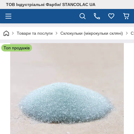
ТОВ Індустріальні Фарби/ STANCOLAC UA
Товари та послуги
Склокульки (мікрокульки скляні)
С
Топ продажів