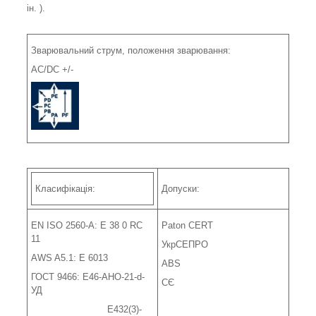
ін. ).
Зварювальний струм, положення зварювання:
АС/DC +/-
Класифікація:
Допуски:
EN ISO 2560-A: E 38 0 RC
Paton CERT
11
УкрСЕПРО
AWS A5.1: E 6013
ABS
ГОСТ 9466: Е46-АНО-21-d-
СЄ
УД
Е432(3)-