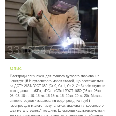
Опис
Електроди призначені для ручного дугового зварювання
конструкцій із вуглецевого марок сталей, що постачаються
за ДСТУ 2651/ГОСТ 380 (Ст 0, Ст 1, Ст 2, Ст 3) всіх ступенів
розкидання — «КП», «ПС», «СП» і ГОСТ 1050 (05 кп, 08кп,
08, 08, 10кп, 10, 15 кп, 15 15пс, 15, 20кп, 20пс, 20). Можна
використовувати зварювання водопровідних труб і
газопроводів малого тиску, а також зварювання кореневого
шва металу великої товщини. Електроди характеризуються
легким початковим і повторним запалюванням, стабільним