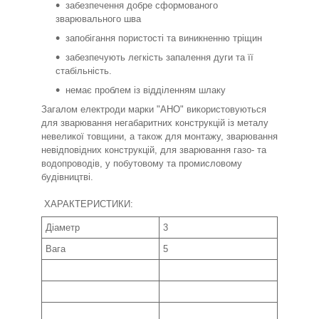
забезпечення добре сформованого
зварювального шва
запобігання пористості та виникненню тріщин
забезпечують легкість запалення дуги та її
стабільність.
немає проблем із відділенням шлаку
Загалом електроди марки "АНО" використовуються
для зварювання негабаритних конструкцій із металу
невеликої товщини, а також для монтажу, зварювання
невідповідних конструкцій, для зварювання газо- та
водопроводів, у побутовому та промисловому
будівництві.
ХАРАКТЕРИСТИКИ:
Діаметр
3
Вага
5