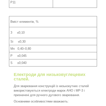
Р11
Вміст елементів, %
З ≤0,10
Si ≤0,30
Mn 0,40–0,80
P ≤0,045
S ≤0,040
Електроди для низьковуглецевих
сталей.
Для зварювання конструкцій із низькокутних сталей
використовуються електроди марок АНО і МР-3 і
призначені для ручного дугового зварювання.
Основними особливостями вважають: