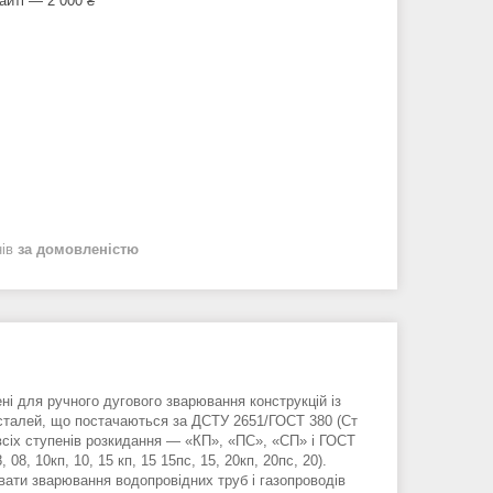
айті — 2 000 ₴
нів
за домовленістю
ні для ручного дугового зварювання конструкцій із
сталей, що постачаються за ДСТУ 2651/ГОСТ 380 (Ст
) всіх ступенів розкидання — «КП», «ПС», «СП» і ГОСТ
, 08, 10кп, 10, 15 кп, 15 15пс, 15, 20кп, 20пс, 20).
ати зварювання водопровідних труб і газопроводів