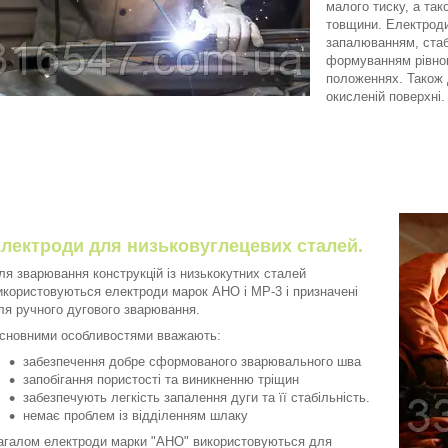
малого тиску, а та
товщини. Електроди
запалюванням, стаб
формуванням рівном
положеннях. Також 
окисл
лектроди для низьковуглецевих сталей.
ля зварювання конструкцій із низькокутних сталей
икористовуються електроди марок АНО і МР-3 і призначені
ля ручного дугового зварювання.
сновними особливостями вважають:
забезпечення добре сформованого зварювального шва
запобігання пористості та виникненню тріщин
забезпечують легкість запалення дуги та її стабільність.
немає проблем із відділенням шлаку
агалом електроди марки "АНО" використовуються для