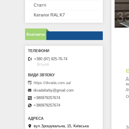
Статті
Каталог RAL K7
Контакти
+380 (97) 925-76-74
Віталій
Е
Д
https://divada.com.ua/
в
д
divadafarby@gmail.com
О
+380979257674
+380979257674
вул.Зрошувальна, 15, Київська
З