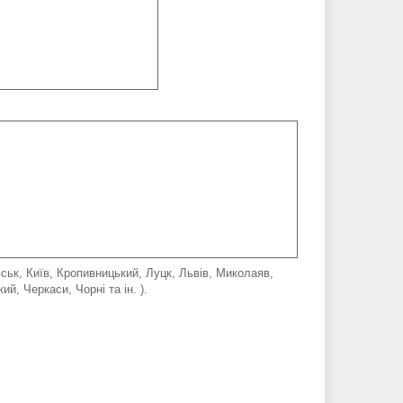
вськ, Київ, Кропивницький, Луцк, Львів, Миколаяв,
он, Хмельніцький, Черкаси, Чорні та ін. ).