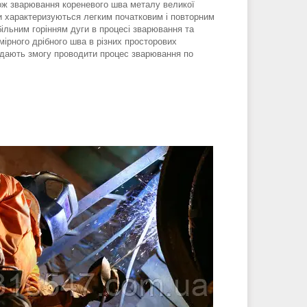
кож зварювання кореневого шва металу великої
 характеризуються легким початковим і повторним
ільним горінням дуги в процесі зварювання та
ірного дрібного шва в різних просторових
дають змогу проводити процес зварювання по
еній поверхні.