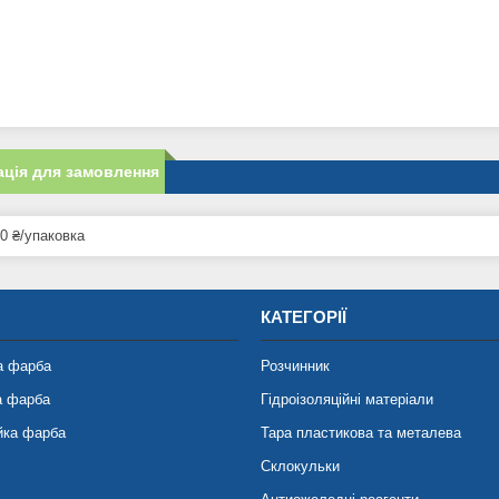
ція для замовлення
0 ₴/упаковка
КАТЕГОРІЇ
а фарба
Розчинник
а фарба
Гідроізоляційні матеріали
йка фарба
Тара пластикова та металева
Склокульки