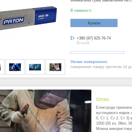
Мінімальна сума замовлення на с
В наявності
Купити
+380 (97) 925-76-74
Віталій
повернення товару протягом 14 д
Опис
Електроди призначе
вуглецевого марок 
0, Ст 1, Ст 2, Ст 3
1050 (05 кп, 08кп, 08
Можна використовув