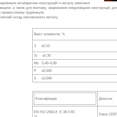
варювання негабаритних конструкцій із металу невеликої
овщини, а також для монтажу, зварювання невідповідних конструкцій, дл
та промисловому б
імічний склад наплавленого металу:
Вміст елементів, %
З ≤0,10
Si ≤0,30
Mn 0,40–0,80
P ≤0,045
S ≤0,040
Класифікація:
Допуски:
EN ISO 2560-A: E 38 0 RC
Paton CER
11