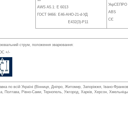
УкрСЕПРО
AWS A5.1: E 6013
ABS
ГОСТ 9466: Е46-АНО-21-d-УД
СЄ
Е432(3)-Р11
рювальний струм, положення зварювання:
DC +/-
авка по всій Україні (Вінниця, Дніпро, Житомир, Запоріжжя, Івано-Франко
са, Полтава, Рівно-Сами, Тернопель, Ужгород, Харків, Херс