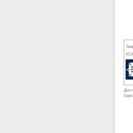
Зва
АС/
Дост
Оде