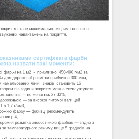
покриття стане максимально міцним і повністю
 звужених навантажень на покриття.
оказниками сертифіката фарби
жна назвати такі моменти:
ї фарби на 1 м2 - приблизно 450-490 г/м2 за
 для дорожньої розмітки приблизно 300 мкм;
я намальованих ліній і знаків становить 15
итвором пів години покриття можна експлуатувати;
компонентів — не менш ніж 27-33%;
дорожньою — за високої питомої ваги цей
1,5-1,7 г/см3;
орожню фарбу — фахівці рекомендують
чинник р-4;
дорожня розмітка зносостійкою фарбою — згідно з
а за температурного режиму вище 5 градусів на