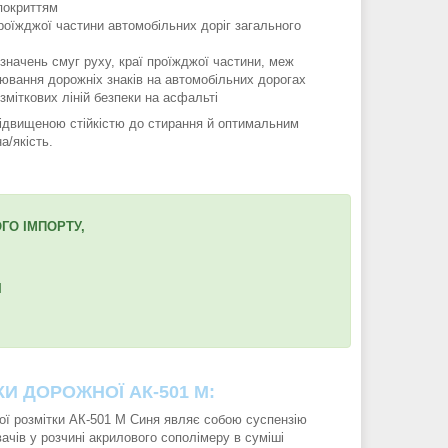
покриттям
роїжджої частини автомобільних доріг загального
значень смуг руху, краї проїжджої частини, меж
лювання дорожніх знаків на автомобільних дорогах
зміткових ліній безпеки на асфальті
ідвищеною стійкістю до стирання й оптимальним
а/якість.
ГО ІМПОРТУ,
І
И ДОРОЖНОЇ АК-501 М:
ї розмітки АК-501 М Синя являє собою суспензію
вачів у розчині акрилового сополімеру в суміші