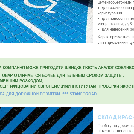
цементообетонним 
для розмічення п
користування
для нанесення по
місць стоянки, дуб
для нанесення ро
Характеризується п
співвідношенням цін
 КОМПАННЯ МОЖЕ ПРИГОДИТИ ШВИДКЕ ЯКІСТЬ АНАЛОГ СОБЛИВО
ТОВАР ОТЛИЧАЕТСЯ БОЛЕЕ ДЛИТЕЛЬНЫМ СРОКОМ ЗАЩИТЫ,
МЕНШИМ РОЗХОДОМ,
СЕРТИФІЦОВАНИЙ ЄВРОПЕЙСКИМИ ІНСТИТУТАМ ПРОВЕРКИ ЯКОСТ
КА ДЛЯ ДОРОЖНОЙ РОЗМІТКИ 555 STANCOROAD
.
СКЛАД КРАСК
Фарба для дорожньо
пігментів і наповню