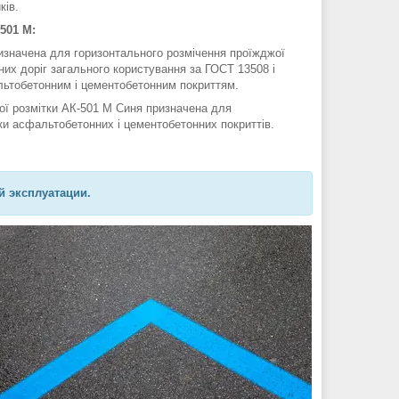
ків.
501 М:
значена для горизонтального розмічення проїжджої
них доріг загального користування за ГОСТ 13508 і
ьтобетонним і цементобетонним покриттям.
ї розмітки АК-501 М Синя призначена для
ки асфальтобетонних і цементобетонних покриттів.
й эксплуатации.