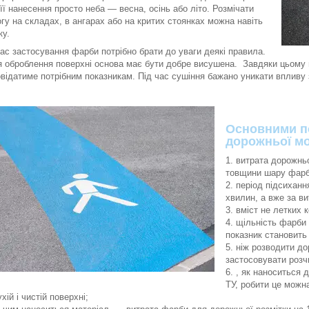
 її нанесення просто неба — весна, осінь або літо. Розмічати
огу на складах, в ангарах або на критих стоянках можна навіть
мку.
час застосування фарби потрібно брати до уваги деякі правила.
я оброблення поверхні основа має бути добре висушена. Завдяки цьому 
овідатиме потрібним показникам. Під час сушіння бажано уникати впливу
Основними п
дорожньої мо
витрата дорожньо
товщини шару фарби
період підсиханн
хвилин, а вже за в
вміст не летких 
щільність фарби 
показник становить 
ніж розводити д
застосовувати роз
, як наноситься 
ТУ, робити це можн
ухій і чистій поверхні;