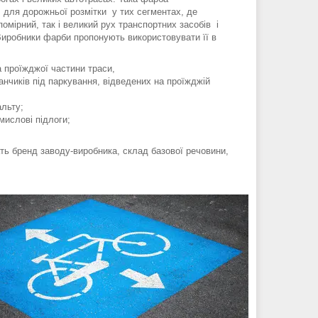
для дорожньої розмітки у тих сегментах, де
омірний, так і великий рух транспортних засобів і
Виробники фарби пропонують використовувати її в
а проїжджої частини траси,
нчиків під паркування, відведених на проїжджій
льту;
мислові підлоги;
ать бренд заводу-виробника, склад базової речовини,