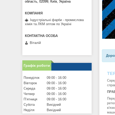
область, 02099, Київ, Україна
Індустріальні фарби - промислова
хімія та ЛКМ оптом по Україні
Віталій
Доро
Графік роботи
ТЕ
Понеділок
09:00
16:00
Сере
Вівторок
09:00
16:00
спра
Середа
09:00
16:00
ПРАВ
Четвер
09:00
16:00
Пере
Пʼятниця
09:00
16:00
рете
Субота
Вихідний
в'яз
Неділя
Вихідний
маши