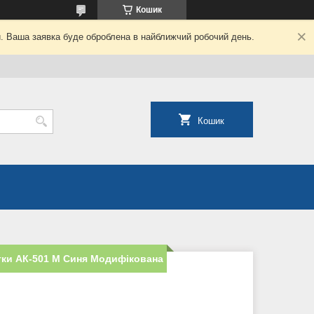
Кошик
й. Ваша заявка буде оброблена в найближчий робочий день.
Кошик
тки АК-501 М Синя Модифікована