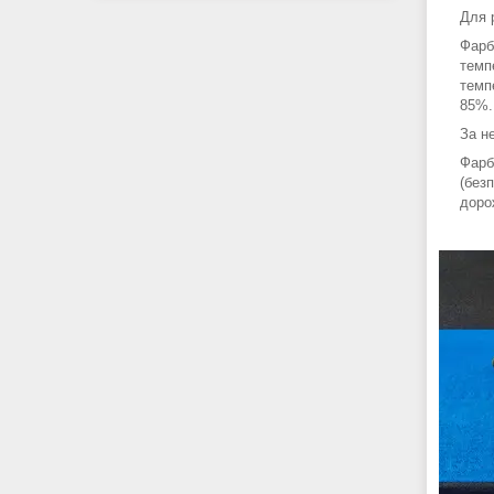
Для 
Фарб
темп
темп
85%.
За н
Фарб
(без
доро