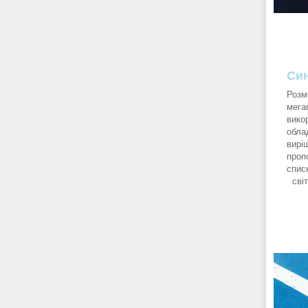
Син
Розм
мегап
вико
обла
вирі
проп
спис
світ