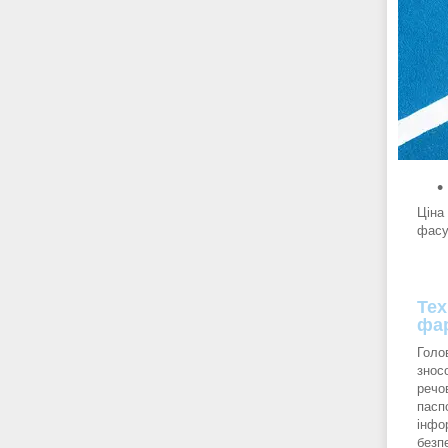
Ціна
фасу
Тех
фар
Голо
знос
речо
пасп
інфо
безп