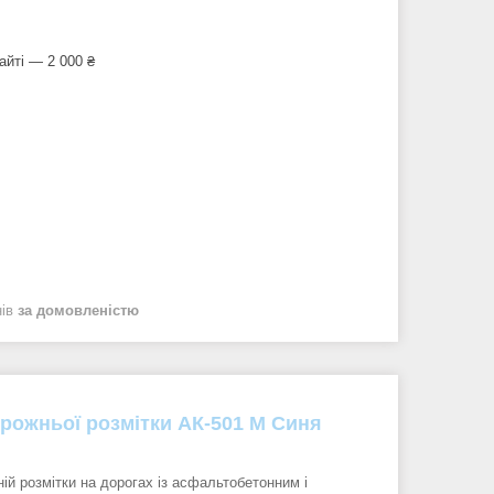
айті — 2 000 ₴
нів
за домовленістю
рожньої розмітки АК-501 М Синя
ій розмітки на дорогах із асфальтобетонним і