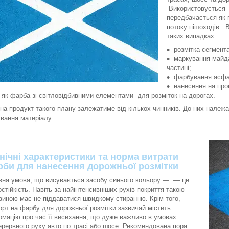
Використовується 
передбачається як п
потоку пішоходів. 
таких випадках:
розмітка сегмент
маркування майда
частині;
фарбування асфа
нанесення на про
як фарба зі світловідбивними елементами для розміток на дорогах.
 на продукт такого плану залежатиме від кількох чинників. До них належ
вання матеріалу.
нічні характеристики та норма витрати
би для нанесення дорожньої розмітки
вна умова, що висувається засобу синього кольору — — це
остійкість. Навіть за найінтенсивніших рухів покриття такою
виною має не піддаватися швидкому стиранню. Крім того,
орт на фарбу для дорожньої розмітки зазвичай містить
рмацію про час її висихання, що дуже важливо в умовах
ерервного руху авто по трасі або шосе. Рекомендована пора