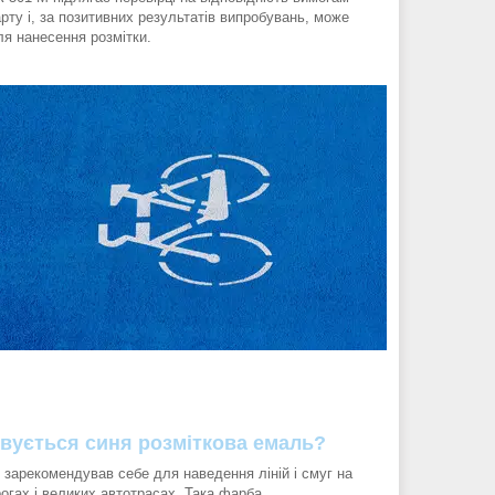
рту і, за позитивних результатів випробувань, може
ля нанесення розмітки.
вується синя розміткова емаль?
 зарекомендував себе для наведення ліній і смуг на
огах і великих автотрасах. Така фарба