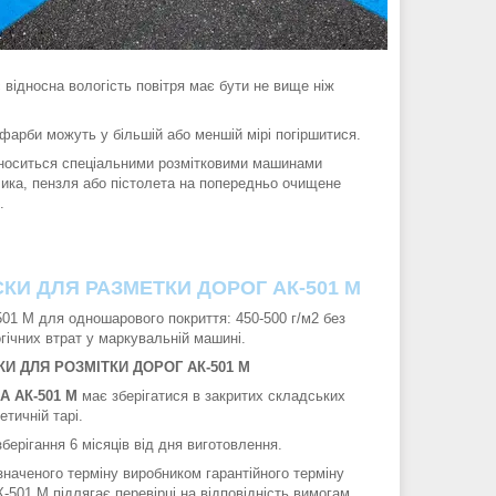
відносна вологість повітря має бути не вище ніж
фарби можуть у більшій або меншій мірі погіршитися.
аноситься спеціальними розмітковими машинами
лика, пензля або пістолета на попередньо очищене
.
КИ ДЛЯ РАЗМЕТКИ ДОРОГ АК-501 М
01 М для одношарового покриття: 450-500 г/м2 без
гічних втрат у маркувальній машині.
КИ ДЛЯ РОЗМІТКИ ДОРОГ АК-501 М
А АК-501 М
має зберігатися в закритих складських
тичній тарі.
зберігання 6 місяців від дня виготовлення.
значеного терміну виробником гарантійного терміну
-501 М підлягає перевірці на відповідність вимогам