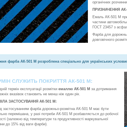
органічних розчинни
ПРИЗНАЧЕННЯ АК-
Емаль АК-501 М при
частини автомобіль
ГОСТ 23457 з асфал
Фарба для дорожньо
довговічного розміт
жня фарба АК-501 М розроблена спеціально для українських услови
РМІН СЛУЖИТЬ ПОКРИТТЯ АК-501 М:
дній термін експлуатації розмітки
емаллю АК-501 М
за дотримання
вжніх вказівок становить не менш ніж один рік.
ІЛА ЗАСТОСУВАННЯ АК-501 М:
д застосуванням фарба дорожньо-розмітна АК-501 М має бути
льно перемішана, у разі потреби АК-501 М розбавляється до робочої
кості (залежно від температури та продуктивності маркувальної
ни до 15% від ваги фарби).