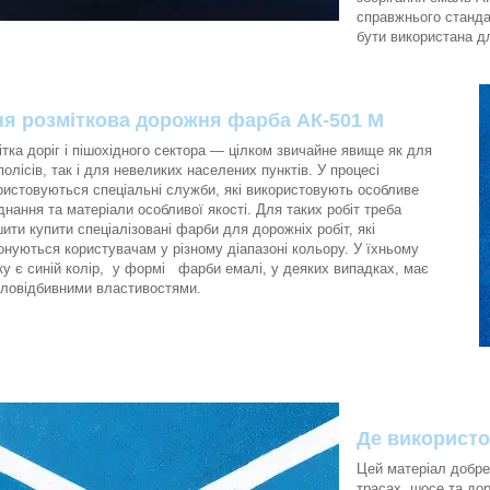
справжнього станда
бути використана д
я розміткова дорожня фарба АК-501 М
ітка доріг і пішохідного сектора — цілком звичайне явище як для
олісів, так і для невеликих населених пунктів. У процесі
ристовуються спеціальні служби, які використовують особливе
днання та матеріали особливої якості. Для таких робіт треба
шити купити спеціалізовані фарби для дорожніх робіт, які
онуються користувачам у різному діапазоні кольору. У їхньому
ку є синій колір, у формі фарби емалі, у деяких випадках, має
ловідбивними властивостями.
Де використо
Цей матеріал добре
трасах, шосе та дор