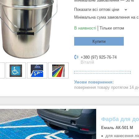
Мінімальне замовлення — 30 кг
Показати всі оптові ціни
Мінімальна сума замовлення на с
В наявності
Тільки оптом
Купити
+380 (97) 925-76-74
Віталій
повернення товару протягом 14 д
Фарба для до
Емаль АК-501 М
для нанесення лін