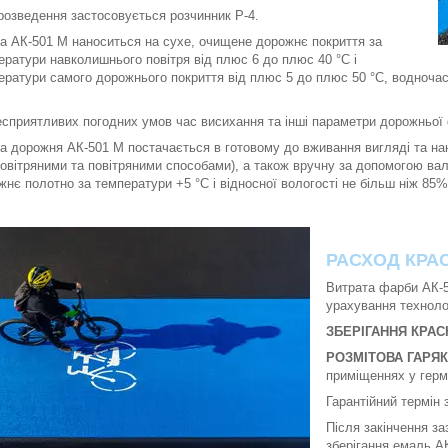
розведення застосовується розчинник Р-4.
а АК-501 М наноситься на сухе, очищене дорожнє покриття за
ератури навколишнього повітря від плюс 6 до плюс 40 °C і
ератури самого дорожнього покриття від плюс 5 до плюс 50 °C, водночас 
есприятливих погодних умов час висихання та інші параметри дорожньої 
а дорожня АК-501 М постачається в готовому до вживання вигляді та н
повітряними та повітряними способами), а також вручну за допомогою ва
жнє полотно за температури +5 °C і відносної вологості не більш ніж 85%
РАСХОД КРАС
Витрата фарби АК-5
урахування техноло
ЗБЕРІГАННЯ КРАС
РОЗМІТОВА ГАРЯК
приміщеннях у герме
Гарантійний термін 
Після закінчення за
зберігання емаль АК