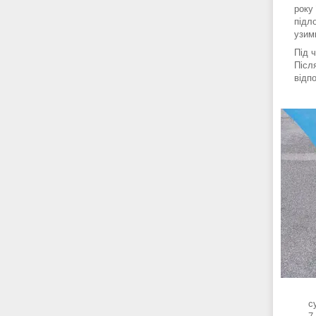
року
підл
узи
Під 
Післ
відп
с