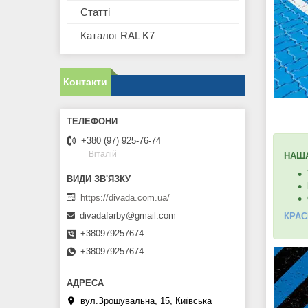
Статті
Каталог RAL K7
Контакти
+380 (97) 925-76-74
Віталій
НАША
https://divada.com.ua/
divadafarby@gmail.com
КРАС
+380979257674
+380979257674
вул.Зрошувальна, 15, Київська