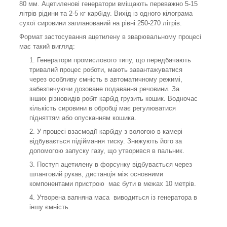
80 мм. Ацетиленові генератори вміщають переважно 5-15
літрів рідини та 2-5 кг карбіду. Вихід із одного кілограма
сухої сировини запланований на рівні 250-270 літрів.
Формат застосування ацетилену в зварювальному процесі
має такий вигляд:
Генератори промислового типу, що передбачають
тривалий процес роботи, мають завантажуватися
через особливу ємність в автоматичному режимі,
забезпечуючи дозоване подавання речовини. За
інших різновидів робіт карбід грузить кошик. Водночас
кількість сировини в обробці має регулюватися
підняттям або опусканням кошика.
У процесі взаємодії карбіду з вологою в камері
відбувається підіймання тиску. Знижують його за
допомогою запуску газу, що утворився в пальник.
Поступ ацетилену в форсунку відбувається через
шланговий рукав, дистанція між основними
компонентами пристрою має бути в межах 10 метрів.
Утворена вапняна маса виводиться із генератора в
іншу ємність.