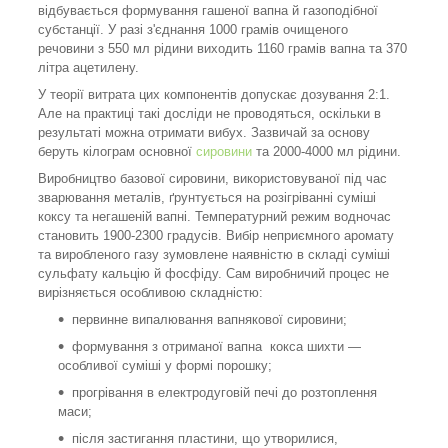
відбувається формування гашеної вапна й газоподібної
субстанції. У разі з'єднання 1000 грамів очищеного
речовини з 550 мл рідини виходить 1160 грамів вапна та 370
літра ацетилену.
У теорії витрата цих компонентів допускає дозування 2:1.
Але на практиці такі досліди не проводяться, оскільки в
результаті можна отримати вибух. Зазвичай за основу
беруть кілограм основної
сировини
та 2000-4000 мл рідини.
Виробництво базової сировини, використовуваної під час
зварювання металів, ґрунтується на розігріванні суміші
коксу та негашеній вапні. Температурний режим водночас
становить 1900-2300 градусів. Вибір неприємного аромату
та виробленого газу зумовлене наявністю в складі суміші
сульфату кальцію й фосфіду. Сам виробничий процес не
вирізняється особливою складністю:
первинне випалювання вапнякової сировини;
формування з отриманої вапна кокса шихти —
особливої суміші у формі порошку;
прогрівання в електродуговій печі до розтоплення
маси;
після застигання пластини, що утворилися,