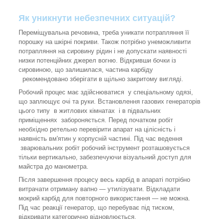
Як уникнути небезпечних ситуацій?
Переміщувальна речовина, треба уникати потрапляння її
порошку на шкірні покриви. Також потрібно унеможливити
потрапляння на сировину рідин і не допускати наявності
низки потенційних джерел вогню. Відкривши бочки із
сировиною, що залишилася, частина карбіду
рекомендовано зберігати в щільно закритому вигляді.
Робочий процес має здійснюватися у спеціальному одязі,
що заплющує очі та руки. Встановлення газових генераторів
цього типу в житлових кімнатах і в підвальних
приміщеннях забороняється. Перед початком робіт
необхідно ретельно перевірити апарат на цілісність і
наявність вм'ятин у корпусній частині. Під час ведення
зварювальних робіт робочий інструмент розташовується
тільки вертикально, забезпечуючи візуальний доступ для
майстра до манометра.
Після завершення процесу весь карбід в апараті потрібно
витрачати отриману вапно — утилізувати. Відкладати
мокрий карбід для повторного використання — не можна.
Під час реакції генератор, що перебуває під тиском,
відкривати категорично відновлюється.