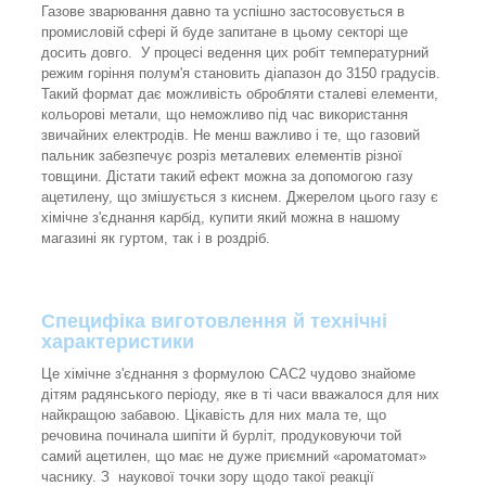
Газове зварювання давно та успішно застосовується в
промисловій сфері й буде запитане в цьому секторі ще
досить довго. У процесі ведення цих робіт температурний
режим горіння полум'я становить діапазон до 3150 градусів.
Такий формат дає можливість обробляти сталеві елементи,
кольорові метали, що неможливо під час використання
звичайних електродів. Не менш важливо і те, що газовий
пальник забезпечує розріз металевих елементів різної
товщини. Дістати такий ефект можна за допомогою газу
ацетилену, що змішується з киснем. Джерелом цього газу є
хімічне з'єднання карбід, купити який можна в нашому
магазині як гуртом, так і в роздріб.
Специфіка виготовлення й технічні
характеристики
Це хімічне з'єднання з формулою CAC2 чудово знайоме
дітям радянського періоду, яке в ті часи вважалося для них
найкращою забавою. Цікавість для них мала те, що
речовина починала шипіти й бурліт, продуковуючи той
самий ацетилен, що має не дуже приємний «ароматомат»
часнику. З наукової точки зору щодо такої реакції