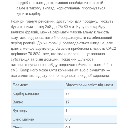
подрібнюються до отримання необхідних фракцій —
саме в такому вигляді користувачам пропонується
купити карбід.
Розміри гранул речовини, доступної для продажу, можуть
бути різними — від 2х8 до 25х80 мм. Купуючи карбіду
великої фракції, можна отримати максимальну кількість
газу, але водночас потрібно розраховувати на збільшений
період реакції. Дрібні фракції розкладаються швидше, але
дають менше ацетилену. Загалом приблизна кількість CAC2
дорівнює 70-80%, все, що залишилося, — це вапняна
субстанція та різні домішки. Показник щільності
використовуваного карбіду водночас обчислюється 2,2 г/
см3. Колір його може бути коричневим або сіркуватим —
все залежить від ступеня очищеності вихідної сировини.
Елемент
Відсотковий вміст від маси
Карбід кальцію
72
Вапно
17
Вуглець
1
Окис магнію
0,3
Сірка
0,3