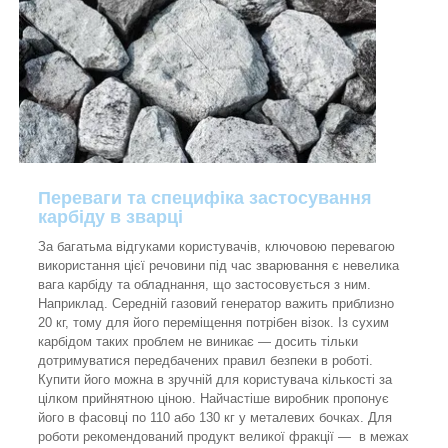
Переваги та специфіка застосування
карбіду в зварці
За багатьма відгуками користувачів, ключовою перевагою
використання цієї речовини під час зварювання є невелика
вага карбіду та обладнання, що застосовується з ним.
Наприклад. Середній газовий генератор важить приблизно
20 кг, тому для його переміщення потрібен візок. Із сухим
карбідом таких проблем не виникає — досить тільки
дотримуватися передбачених правил безпеки в роботі.
Купити його можна в зручній для користувача кількості за
цілком прийнятною ціною. Найчастіше виробник пропонує
його в фасовці по 110 або 130 кг у металевих бочках. Для
роботи рекомендований продукт великої фракції — в межах