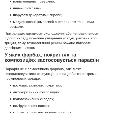
напівглянцеву поверхню;
щільні литі свічки;
шаруваті декоративні вироби;
модифіковані композиції зі стеарином та іншими
восками.
При занадто швидкому охолодженні або неправильному
підборі складу можливе утворення усадки, раковин або
тріщин, тому технологічний режим бажано підібрати
досвідним шляхом.
У яких фарбах, покриттях та
композиціях застосовується парафін
Парафін не є самостійною фарбою, але може
використовуватися як функціональна добавка в окремих
промислових складах:
воскових захисних покриттях;
антикорозійних композиціях;
вологозахисних складах;
полірувальних пастах;
мастиках та технологічних сумішах;