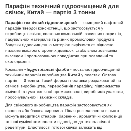
Парафін технічний гідроочищений для
свічок, Китай — партія 3 тонни
Парафін технічний гідроочищений
— очищений нафтовий
парафін твердої консистенції, що застосовується у
виробництві свічок, воскових композицій, захисних покриттів,
пакувальних матеріалів та різних промислових продуктів.
Завдяки гідроочищенню матеріал вирізняється відносно
низьким вмістом сторонніх домішок, стабільним зовнішнім
виглядом і прогнозованою поведінкою при плавленні та
охолодженні.
Компанія
«Індустріальні фарби»
постачає гідроочищений
технічний парафін виробництва
Китай
у пластах. Оптова
партія —
3 тонни
. Такий формат поставки розрахований на
свічкові виробництва, переробників парафіну, підприємства
хімічної та гумотехнічної промисловості, виробників упаковки,
просочувальних і захисних складів.
Для свічкового виробництва парафін застосовується як
основна або базова сировина. Після розплавлення в нього
можуть вводитися стеарин, барвники, ароматичні композиції
та інші сумісні компоненти відповідно до технологічної
рецептури. Властивості готової свічки залежать від