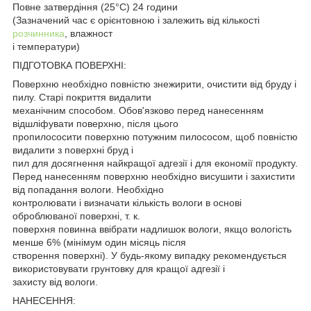
Повне затвердіння (25°C) 24 години
(Зазначений час є орієнтовною і залежить від кількості
розчинника
, влажност
і температури)
ПІДГОТОВКА ПОВЕРХНІ:
Поверхню необхідно повністю знежирити, очистити від бруду і
пилу. Старі покриття видалити
механічним способом. Обов'язково перед нанесенням
відшліфувати поверхню, після цього
пропилососити поверхню потужним пилососом, щоб повністю
видалити з поверхні бруд і
пил для досягнення найкращої адгезії і для економії продукту.
Перед нанесенням поверхню необхідно висушити і захистити
від попадання вологи. Необхідно
контролювати і визначати кількість вологи в основі
оброблюваної поверхні, т. к.
поверхня повинна ввібрати надлишок вологи, якщо вологість
менше 6% (мінімум один місяць після
створення поверхні). У будь-якому випадку рекомендується
використовувати грунтовку для кращої адгезії і
захисту від вологи.
НАНЕСЕННЯ: