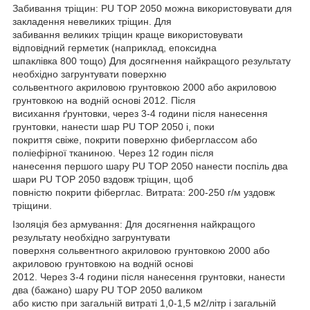
Забивання тріщин: PU TOP 2050 можна використовувати для
закладення невеликих тріщин. Для
забивання великих тріщин краще використовувати
відповідний герметик (наприклад, епоксидна
шпаклівка 800 тощо) Для досягнення найкращого результату
необхідно загрунтувати поверхню
сольвентного акриловою грунтовкою 2000 або акриловою
грунтовкою на водній основі 2012. Після
висихання ґрунтовки, через 3-4 години після нанесення
грунтовки, нанести шар PU TOP 2050 і, поки
покриття свіже, покрити поверхню фиберглассом або
поліефірної тканиною. Через 12 годин після
нанесення першого шару PU TOP 2050 нанести поспіль два
шари PU TOP 2050 вздовж тріщин, щоб
повністю покрити фіберглас. Витрата: 200-250 г/м уздовж
тріщини.
Ізоляція без армування: Для досягнення найкращого
результату необхідно загрунтувати
поверхня сольвентного акриловою грунтовкою 2000 або
акриловою грунтовкою на водній основі
2012. Через 3-4 години після нанесення грунтовки, нанести
два (бажано) шару PU TOP 2050 валиком
або кистю при загальній витраті 1,0-1,5 м2/літр і загальній