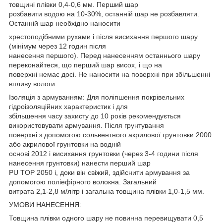
товщині плівки 0,4-0,6 мм. Перший шар
розбавити водою на 10-30%, останній шар не розбавляти.
Останній шар необхідно наносити
хрестоподібними рухами і після висихання першого шару
(мінімум через 12 годин після
нанесення першого). Перед нанесенням останнього шару
переконайтеся, що перший шар висох, і що на
поверхні немає досі. Не наносити на поверхні при збільшенні
впливу вологи.
Ізоляція з армуванням: Для поліпшення покрівельних
гідроізоляційних характеристик і для
збільшення часу захисту до 10 років рекомендується
використовувати армування. Після грунтування
поверхні з допомогою сольвентного акрилової грунтовки 2000
або акрилової грунтовки на водній
основі 2012 і висихання грунтовки (через 3-4 години після
нанесення грунтовки) нанести перший шар
PU TOP 2050 і, доки він свіжий, здійснити армування за
допомогою поліефірного волокна. Загальний
витрата 2,1-2,8 м/літр і загальна товщина плівки 1,0-1,5 мм.
УМОВИ НАНЕСЕННЯ:
Товщина плівки одного шару не повинна перевищувати 0,5