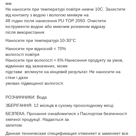
мм.
Не наносити при температурі повітря нижче 10C. Захистити
від контакту з водою і вологою мінімум на
48 годин після нанесення PU TOP 2050. Очистити
інструменти водою або миючим розчином відразу
після використання.
Наносити при температурі 10-30°C
Наносити при відносній < 70%
вологості повітря
Наносити при вологості < 6% Нанесення продукту за умов,
відмінних від зазначених, може
підстави. вплинути на кінцевий результат. Не наносити на
стіни і дахи
умовах підвищеної вологості.
РОЗЧИННИКИ: Вода
ЗБЕРІГАННЯ: 12 місяців в сухому прохолодному місці.
БЕЗПЕКА: Прохання ознайомитися з Паспортом безпечності
хімічної продукції. Надається за
запитом.
Данная техническая спецификация отменяет и заменяет все