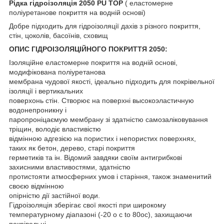
Рідка гідроізоляція 2050 PU TOP
( еластомерне
поліуретанове покриття на водній основі)
Добре підходить для гідроізоляції дахів з різного покриття,
стін, цоколів, басоїнів, сховищ
ОПИС ГІДРОІЗОЛЯЦІЙНОГО ПОКРИТТЯ 2050:
Ізоляційне еластомерне покриття на водній основі,
модифікована поліуретанова
мембрана чудової якості, ідеально підходить для покрівельної
ізоляції і вертикальних
поверхонь стін. Створює на поверхні высокоэластичную
водонепроникну і
паропроніцаємую мембрану зі здатністю самозаліковування
тріщин, володіє властивістю
відмінною адгезією на пористих і непористих поверхнях,
таких як бетон, дерево, старі покриття
герметиків та ін. Відомий завдяки своїм антигрибкові
захисними властивостями, здатністю
протистояти атмосферних умов і старіння, також знаменитий
своєю відмінною
опірністю дії застійної води.
Гідроізоляція зберігає свої якості при широкому
температурному діапазоні (-20 o c to 80ос), захищаючи
покрівельні