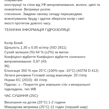
конструкції та стіни від УФ-випромінювання, вологи, цвілі та
пожовтіння. Витримує розтяг,
стиснення. Завдяки своєму складу перешкоджає
всмоктуванню бруду і здатне зберігати колір і свої
якості протягом довгого часу.
ТЕХНІЧНА ІНФОРМАЦІЯ ГІДРОІЗОЛЯЦІЇ:
Колір Білий
Щільність 1,30 ± 0,05 кг/літр (ISO 2811)
Сухий залишок (%) 64 % (±2%) за вагою
Коефіцієнт відбиття Коефіцієнт відбиття сонячного
випромінювання: 0,87 (AS
96)
Елонгація 350 % при 25°C (100% при -10°C) (ASTM D 412)
Летючі речовини Готовий склад максимум: 20 г/літр
Норми ЄС (2010): 40 г/літр
Підклас: c - Покриття для зовнішніх стін з мінеральної
підкладкою, тип WB
ЧАС СУШІННЯ (25С):
Висихання на дотик (25°C) 1-2 години
Міжшарова витримка (25°C) 12 годин (перший шар)