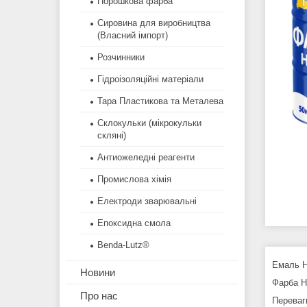
Порошкова фарба
Сировина для виробництва
(Власний імпорт)
Розчинники
Гідроізоляційні матеріали
Тара Пластикова та Металева
Склокульки (мікрокульки
скляні)
Антиожеледні реагенти
Промислова хімія
Електроди зварювальні
Епоксидна смола
Benda-Lutz®
Емаль Н
Новини
Фарба Н
Про нас
Перева