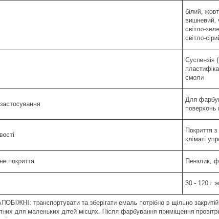
білий, жов
вишневий, 
світло-зел
світло-сіри
Суспензія 
пластифіка
смоли
Для фарбув
застосування
поверхонь 
Покриття з
вості
кліматі упр
не покриття
Пензлик, 
30 - 120 г 
ОБІЖНІ: транспортувати та зберігати емаль потрібно в щільно закритій т
пних для маленьких дітей місцях. Після фарбування приміщення провітрю