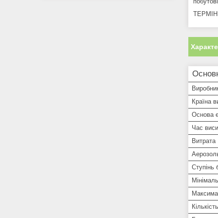
побутові
ТЕРМІН 
Характ
Основн
Виробни
Країна в
Основа 
Час вис
Витрата
Аерозол
Ступінь 
Мінімал
Максима
Кількіст