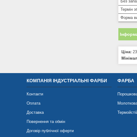
Без запа
Термін з
Форма в
Інформа
Ціна:
23
Мініма
КОМПАНІЯ ІНДУСТРІАЛЬНІ ФАРБИ
ФАРБА
Контакти
Порошков
Оплата
Молотков
Доставка
Термойсті
Повернення та обмін
Договір публічної оферти