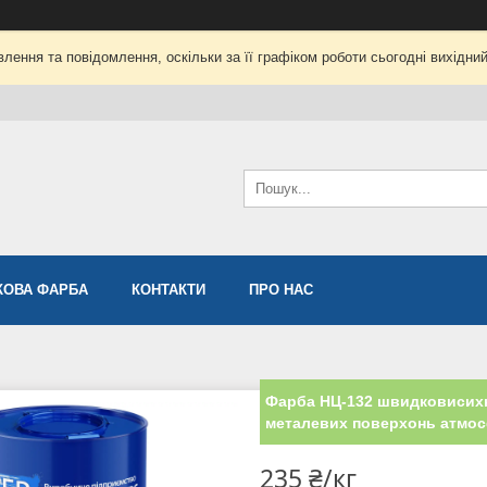
лення та повідомлення, оскільки за її графіком роботи сьогодні вихідни
ОВА ФАРБА
КОНТАКТИ
ПРО НАС
Фарба НЦ-132 швидковисихна
металевих поверхонь атмос
235 ₴/кг