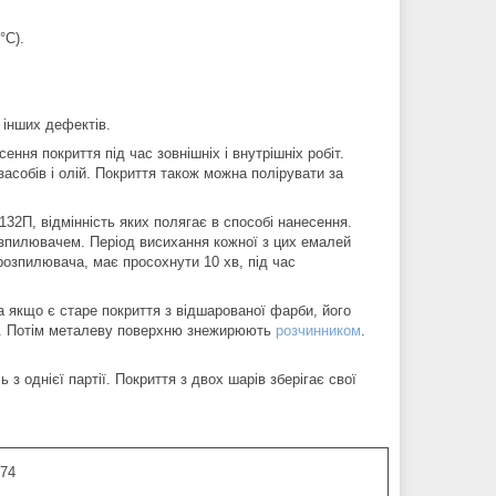
°C).
 інших дефектів.
я покриття під час зовнішніх і внутрішніх робіт.
засобів і олій. Покриття також можна полірувати за
2П, відмінність яких полягає в способі нанесення.
зпилювачем. Період висихання кожної з цих емалей
розпилювача, має просохнути 10 хв, під час
а якщо є старе покриття з відшарованої фарби, його
и. Потім металеву поверхню знежирюють
розчинником
.
 однієї партії. Покриття з двох шарів зберігає свої
-74