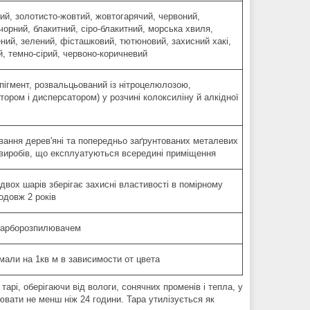
тий, золотисто-жовтий, жовтогарячий, червоний,
чорний, блакитний, сіро-блакитний, морська хвиля,
ений, зелений, фісташковий, тютюновий, захисний хакі,
й, темно-сірий, червоно-коричневий
(пігмент, розвальцьований із нітроцелюлозою,
тором і дисперсатором) у розчині колоксиліну й алкідної
ання дерев'яні та попередньо заґрунтованих металевих
виробів, що експлуатуються всередині приміщення
 двох шарів зберігає захисні властивості в помірному
одовж 2 років
фарборозпилювачем
эмали на 1кв м в зависимости от цвета
арі, оберігаючи від вологи, сонячних променів і тепла, у
вати не менш ніж 24 години. Тара утилізується як