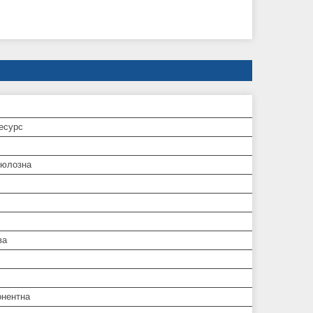
есурс
люлозна
ва
нентна