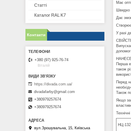
Має опти
Статті
Швидко 
Каталог RAL K7
Дає змог
Створює
У разі д
Контакти
СВІЙСТВ
Випускає
допомог
НАНЕСЕН
+380 (97) 925-76-74
Перша е
Віталій
також р
викорис
Перед на
https://divada.com.ua/
необхід
divadafarby@gmail.com
Також п
+380979257674
Якщо за
властиво
+380979257674
Технічні
НЦ-132
вул.Зрошувальна, 15, Київська