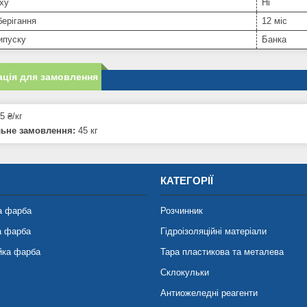
ху
Ні
берігання
12 міс
ипуску
Банка
ція для замовлення
5 ₴/кг
льне замовлення:
45 кг
КАТЕГОРІЇ
а фарба
Розчинник
а фарба
Гідроізоляційні матеріали
йка фарба
Тара пластикова та металева
Склокульки
Антиожеледні реагенти