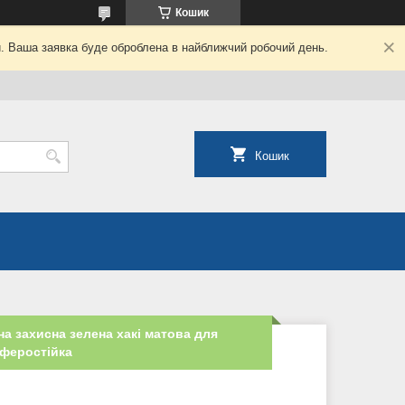
Кошик
й. Ваша заявка буде оброблена в найближчий робочий день.
Кошик
 захисна зелена хакі матова для
феростійка