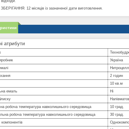
 відходи.
ЗБЕРІГАННЯ: 12 місяців із зазначеної дати виготовлення.
еристики
і атрибути
к
Технобудр
иробник
Україна
емалі
Нитроцел
ихання
2 годин
10 кв.м
ьна емаль
Ні
блиску
Напівмато
ьна робоча температура навколишнього середовища
10 град.
льна робоча температура навколишнього середовища
30 град.
ь компонентів
Однокомпо