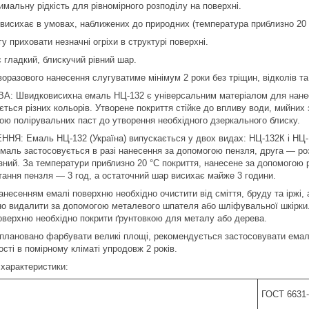
мальну рідкість для рівномірного розподілу на поверхні.
висихає в умовах, наближених до природних (температура приблизно 20 
у приховати незначні огріхи в структурі поверхні.
 гладкий, блискучий рівний шар.
воразового нанесення слугуватиме мінімум 2 роки без тріщин, відколів та
А: Швидковисихна емаль НЦ-132 є універсальним матеріалом для нанесенн
ться різних кольорів. Утворене покриття стійке до впливу води, мийних 
ою полірувальних паст до утворення необхідного дзеркального блиску.
НЯ: Емаль НЦ-132 (Україна) випускається у двох видах: НЦ-132К і НЦ-13
маль застосовується в разі нанесення за допомогою пензля, друга — ро
ізний. За температури приблизно 20 °C покриття, нанесене за допомогою 
тання пензля — 3 год, а остаточний шар висихає майже 3 години.
несенням емалі поверхню необхідно очистити від сміття, бруду та іржі, 
но видалити за допомогою металевого шпателя або шліфувальної шкірк
оверхню необхідно покрити ґрунтовкою для металу або дерева.
плановано фарбувати великі площі, рекомендується застосовувати емаль з
сті в помірному кліматі упродовж 2 років.
 характеристики:
ГОСТ 6631